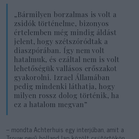
„Bármilyen borzalmas is volt a
zsidók történelme, bizonyos
értelemben még mindig áldást
jelent, hogy szétszóródtak a
diaszpórában. Így nem volt
hatalmuk, és ezáltal nem is volt
lehetőségük vallásos erőszakot
gyakorolni. Izrael Államában
pedig mindenki láthatja, hogy
milyen rossz dolog történik, ha
ez a hatalom megvan”
– mondta Achterhuis egy interjúban, amit a
Trouw nevű holland lap közölt csütörtökön.