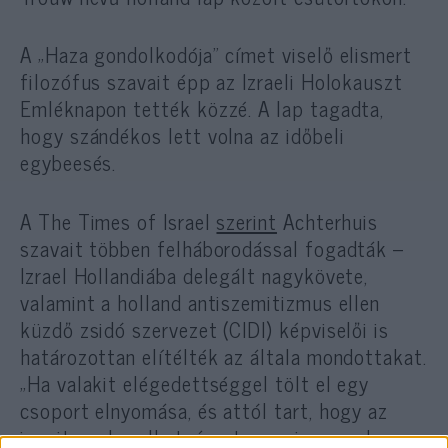
A „Haza gondolkodója” címet viselő elismert
filozófus szavait épp az Izraeli Holokauszt
Emléknapon tették közzé. A lap tagadta,
hogy szándékos lett volna az időbeli
egybeesés.
A The Times of Israel
szerint
Achterhuis
szavait többen felháborodással fogadták –
Izrael Hollandiába delegált nagykövete,
valamint a holland antiszemitizmus ellen
küzdő zsidó szervezet (CIDI) képviselői is
határozottan elítélték az általa mondottakat.
„Ha valakit elégedettséggel tölt el egy
csoport elnyomása, és attól tart, hogy az
jogait gyakorolhatná, azt rasszizmusnak