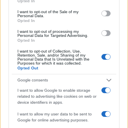
Opted In
van joguk az önrendelkezéshez,
use your data for below specified purposes in below Google
consent section.
és Izrael érthetően sok zsidó
I want to opt-out of the Sale of my
Personal Data.
barátunk számára ennek a
Opted In
lehetőségét jelenti” –
I want to opt-out of processing my
fogalmazott utólagos
Personal Data for Targeted Advertising.
Opted In
magyarázatában a filozófus.
I want to opt-out of Collection, Use,
Retention, Sale, and/or Sharing of my
Personal Data that Is Unrelated with the
Purposes for which it was collected.
Opted Out
Google consents
A „jó hollandok” legendája
I want to allow Google to enable storage
related to advertising like cookies on web or
device identifiers in apps.
I want to allow my user data to be sent to
Google for online advertising purposes.