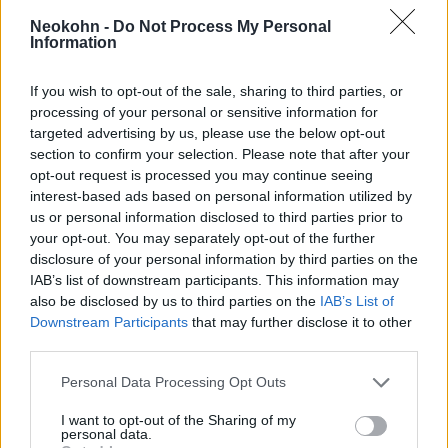
hívjuk” – írta a CIDI Twitter-oldalán.
Neokohn -
Do Not Process My Personal
Information
A média megkeresésére Achterhuis
If you wish to opt-out of the sale, sharing to third parties, or
visszautasította az ellene mondott
processing of your personal or sensitive information for
kritikákat, de nem felelt arra, hogy szerinte
targeted advertising by us, please use the below opt-out
Izrael pontosan miként gyakorolna vallásos
section to confirm your selection. Please note that after your
erőszakot.
opt-out request is processed you may continue seeing
interest-based ads based on personal information utilized by
us or personal information disclosed to third parties prior to
„A zsidó nép létezik, és én ennek örülök” –
your opt-out. You may separately opt-out of the further
írta Achterhuis.
disclosure of your personal information by third parties on the
IAB’s list of downstream participants. This information may
also be disclosed by us to third parties on the
IAB’s List of
Downstream Participants
that may further disclose it to other
„A legfontosabb filozófus, akitől
third parties.
tanultam, Hanna Arendt volt, aki
Please note that this website/app uses one or more Google
Personal Data Processing Opt Outs
köztudottan egy zsidó nő volt.
services and may gather and store information including but
not limited to your visit or usage behaviour. You may click to
I want to opt-out of the Sharing of my
Természetesen a zsidóknak is
personal data.
grant or deny consent to Google and its third-party tags to