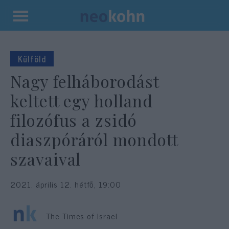
Kilépés
a
tartalomba
Külföld
Nagy felháborodást
keltett egy holland
filozófus a zsidó
diaszpóráról mondott
szavaival
2021. április 12. hétfő, 19:00
The Times of Israel