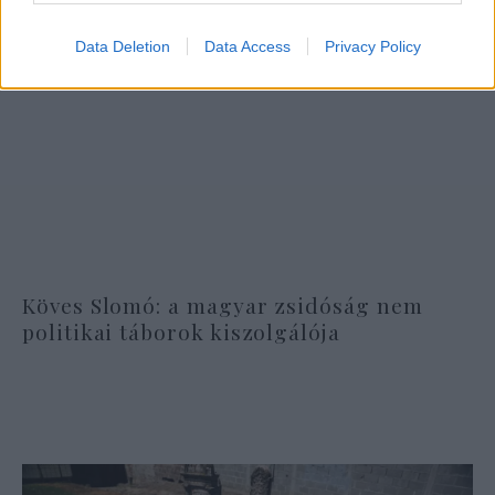
Data Deletion
Data Access
Privacy Policy
Köves Slomó: a magyar zsidóság nem
politikai táborok kiszolgálója