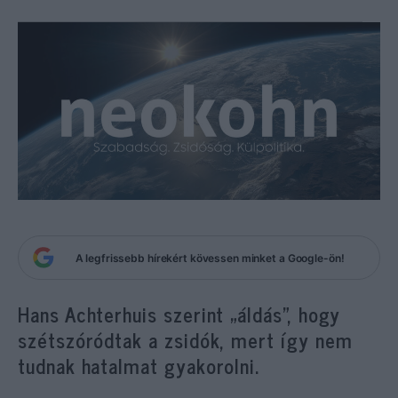
A legfrissebb hírekért kövessen minket a Google-ön!
Hans Achterhuis szerint „áldás”, hogy
szétszóródtak a zsidók, mert így nem
tudnak hatalmat gyakorolni.