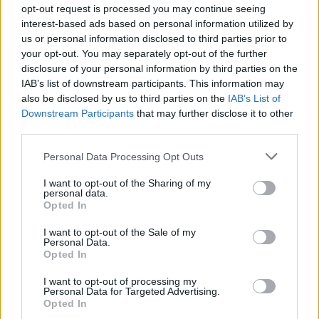
opt-out request is processed you may continue seeing
bizonyítékok nyomása alatt végül elismerték,
interest-based ads based on personal information utilized by
hogy a forradalmi gárda lőtte le tévedésből a
us or personal information disclosed to third parties prior to
gépet. A „végzetes hibát” az iráni kormány
your opt-out. You may separately opt-out of the further
disclosure of your personal information by third parties on the
azzal hozta összefüggésbe, hogy a hadsereg
IAB’s list of downstream participants. This information may
riadókészültségben volt, miután egy amerikai
also be disclosed by us to third parties on the
IAB’s List of
drón megölte Bagdadban Kászim Szulejmáni
Downstream Participants
that may further disclose it to other
tábornokot, az iráni Forradalmi Gárda magas
third parties.
rangú parancsnokát. Az irániak esetleges
Please note that this website/app uses one or more Google
Personal Data Processing Opt Outs
válaszcsapásoktól tartottak, miután a
services and may gather and store information including but
not limited to your visit or usage behaviour. You may click to
I want to opt-out of the Sharing of my
dróntámadásra megtorlásul rakétákat lőttek
personal data.
grant or deny consent to Google and its third-party tags to
ki olyan iraki támaszpontokra, amelyeken
Opted In
use your data for below specified purposes in below Google
amerikai katonák állomásoztak.
consent section.
I want to opt-out of the Sale of my
Personal Data.
Opted In
I want to opt-out of processing my
Ukrán ügyészek szándékos
Personal Data for Targeted Advertising.
emberölés miatt saját nyomozást
Opted In