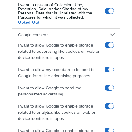
indítottak a szerencsétlenség
I want to opt-out of Collection, Use,
Retention, Sale, and/or Sharing of my
ügyében.
Personal Data that Is Unrelated with the
Purposes for which it was collected.
Opted Out
A teheráni kormány egyenként 150 ezer dollár
Google consents
kártérítést ajánlott fel az áldozatok
I want to allow Google to enable storage
hozzátartozóinak. Ukrajna azonban azt
related to advertising like cookies on web or
device identifiers in apps.
közölte, hogy a kártérítést tárgyalásokon
kell meghatározni, miután megállapították a
I want to allow my user data to be sent to
tragédia okait és bíróság elé állították a
Google for online advertising purposes.
felelősöket.
I want to allow Google to send me
personalized advertising.
I want to allow Google to enable storage
Titkos hangfelvétel bizonyíthatja,
related to analytics like cookies on web or
hogy Irán szándékosan lőtte le az
device identifiers in apps.
ukrán repülőgépet
I want to allow Google to enable storage