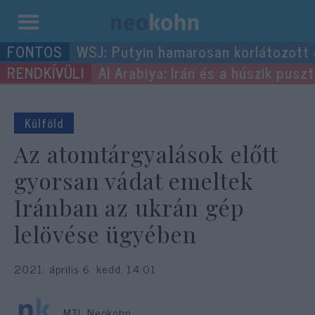
Kilépés
WSJ: Putyin hamarosan korlátozott
a
Al Arabiya: Irán és a húszik pus
tartalomba
Külföld
Az atomtárgyalások előtt
gyorsan vádat emeltek
Iránban az ukrán gép
lelövése ügyében
2021. április 6. kedd, 14:01
MTI, Neokohn