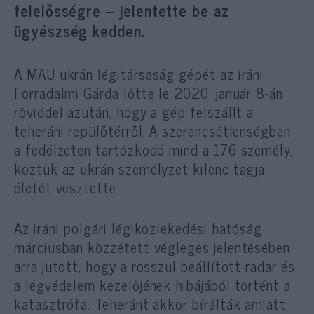
felelősségre – jelentette be az
ügyészség kedden.
A MAU ukrán légitársaság gépét az iráni
Forradalmi Gárda lőtte le 2020. január 8-án
röviddel azután, hogy a gép felszállt a
teheráni repülőtérről. A szerencsétlenségben
a fedélzeten tartózkodó mind a 176 személy,
köztük az ukrán személyzet kilenc tagja
életét vesztette.
Az iráni polgári légiközlekedési hatóság
márciusban közzétett végleges jelentésében
arra jutott, hogy a rosszul beállított radar és
a légvédelem kezelőjének hibájából történt a
katasztrófa. Teheránt akkor bírálták amiatt,