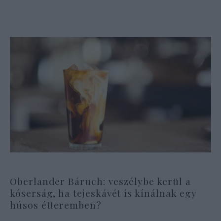
Oberlander Báruch: veszélybe kerül a
kóserság, ha tejeskávét is kínálnak egy
húsos étteremben?