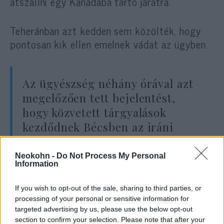
átszállni egy Kanadába tartó járatra.
Teheránban azt kedden sem közölték, hogy
pontosan kik ellen emelnek vádat az ügyben.
Az ügyészség néhány órával azt
megelőzően tett bejelentést,
hogy közvetett tárgyalások
kezdődnek Bécsben az iráni
atomprogramról Irán és az
Egyesült Államok között.
Neokohn -
Do Not Process My Personal
Information
If you wish to opt-out of the sale, sharing to third parties, or
Az iráni vezetés a szerencsétlenség után
processing of your personal or sensitive information for
napokig tagadta, hogy köze lenne a
targeted advertising by us, please use the below opt-out
katasztrófához, de az egyre gyarapodó
section to confirm your selection. Please note that after your