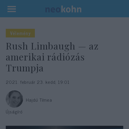
Kilépés
a
tartalomba
Vélemény
Rush Limbaugh — az
amerikai rádiózás
Trumpja
2021. február 23. kedd, 19:01
Hajdú Tímea
Újságíró