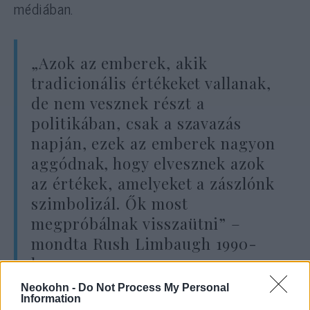
médiában.
„Azok az emberek, akik
tradicionális értékeket vallanak,
de nem vesznek részt a
politikában, csak a szavazás
napján, ezek az emberek nagyon
aggódnak, hogy elvesznek azok
az értékek, amelyeket a zászlónk
szimbolizál. Ők most
megpróbálnak visszaütni” –
mondta Rush Limbaugh 1990-
ben.
Neokohn -
Do Not Process My Personal
Information