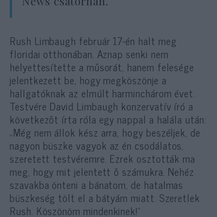
News csatornán.
Rush Limbaugh február 17-én halt meg
floridai otthonában. Aznap senki nem
helyettesítette a műsorát, hanem felesége
jelentkezett be, hogy megköszönje a
hallgatóknak az elmúlt harminchárom évet.
Testvére David Limbaugh konzervatív író a
következőt írta róla egy nappal a halála után:
„Még nem állok kész arra, hogy beszéljek, de
nagyon büszke vagyok az én csodálatos,
szeretett testvéremre. Ezrek osztották ma
meg, hogy mit jelentett ő számukra. Nehéz
szavakba önteni a bánatom, de hatalmas
büszkeség tölt el a bátyám miatt. Szeretlek
Rush. Köszönöm mindenkinek!”