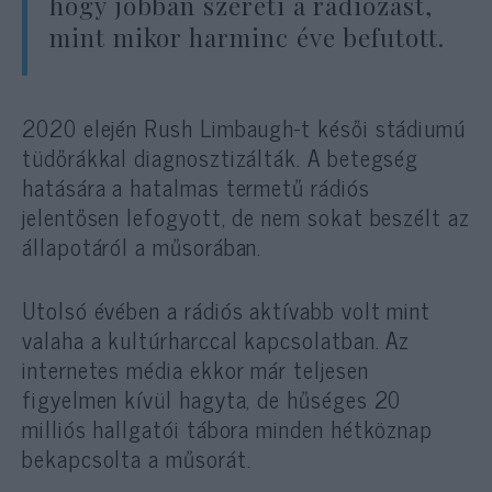
hogy jobban szereti a rádiózást,
mint mikor harminc éve befutott.
2020 elején Rush Limbaugh-t késői stádiumú
tüdőrákkal diagnosztizálták. A betegség
hatására a hatalmas termetű rádiós
jelentősen lefogyott, de nem sokat beszélt az
állapotáról a műsorában.
Utolsó évében a rádiós aktívabb volt mint
valaha a kultúrharccal kapcsolatban. Az
internetes média ekkor már teljesen
figyelmen kívül hagyta, de hűséges 20
milliós hallgatói tábora minden hétköznap
bekapcsolta a műsorát.