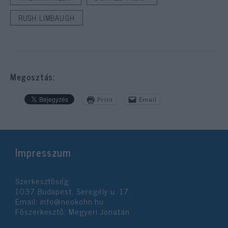
RUSH LIMBAUGH
Megosztás:
Print
Email
Impresszum
Szerkesztőség:
1037 Budapest, Seregély u. 17.
Email:
info@neokohn.hu
Főszerkesztő: Megyeri Jonatán