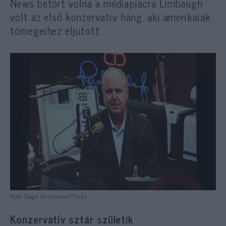
News betört volna a médiapiacra Limbaugh
volt az első konzervatív hang, aki amerikaiak
tömegeihez eljutott.
Fotó: Gage Skidmore/Flickr
Konzervatív sztár születik