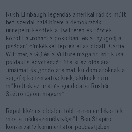
Rush Limbaugh legendás amerikai rádiós múlt
hét szerdai halálhírére a demokraták
ünnepelni kezdtek a Twitteren és többek
között a „rohadj a pokolban” és a „nyugodj a
pisában” címkékkel
lepték el
az oldalt. Carrie
Wittmer, a GQ és a Vulture magazin kritikusa
például a következőt
írta
ki az oldalára:
„imáimat és gondolataimat küldöm azoknak a
seggfej konzervatívoknak, akiknek nem
működtek az imái és gondolatai Rushért.
Szétröhögöm magam.”
Republikánus oldalon több ezren emlékeztek
meg a médiaszemélyiségről. Ben Shapiro
konzervatív kommentátor podcastjében