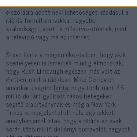
napi három órás műsoridő számtalan
elszólásra adott neki lehetőséget, ráadásul a
rádiós formátum sokkal nagyobb
szabadságot adott a műsorvezetőknek, mint
a televízió vagy ma az internet.
Steyn leírta a megemlékezésében, hogy akik
személyesen is ismerték mindig elmondták,
hogy Rush Limbaugh egészen más volt az
életben, mint a rádióban. Mike Cernovich
amerikai újságíró
leírta
, hogy több, mint 46
millió dollárt gyűjtött rákos betegeket
segítő alapítványnak és még a New York
Times is megjelentetett róla egy cikket,
amelyben arról írtak, hogy a rádiós az évek
során több millió dollárnyi borravalót hagyott
ott az éttermekben.