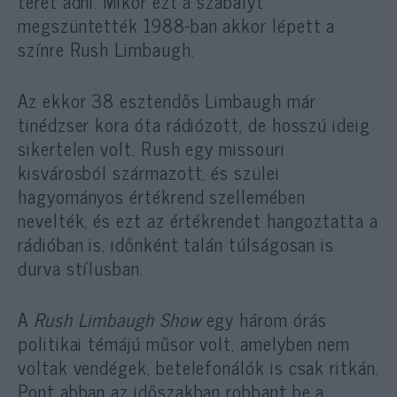
teret adni. Mikor ezt a szabályt
megszüntették 1988-ban akkor lépett a
színre Rush Limbaugh.
Az ekkor 38 esztendős Limbaugh már
tinédzser kora óta rádiózott, de hosszú ideig
sikertelen volt. Rush egy missouri
kisvárosból származott, és szülei
hagyományos értékrend szellemében
nevelték, és ezt az értékrendet hangoztatta a
rádióban is, időnként talán túlságosan is
durva stílusban.
A
Rush Limbaugh Show
egy három órás
politikai témájú műsor volt, amelyben nem
voltak vendégek, betelefonálók is csak ritkán.
Pont abban az időszakban robbant be a