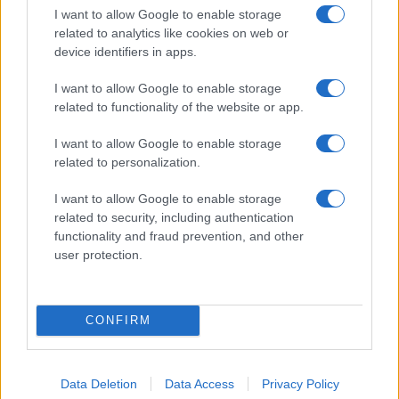
mérsékelten jobboldali
I want to allow Google to enable storage
related to analytics like cookies on web or
műsorokba.
device identifiers in apps.
I want to allow Google to enable storage
related to functionality of the website or app.
Limbaugh egy gyűlölt személyiség volt az
amerikai baloldalon, amit jelez az is, hogy
I want to allow Google to enable storage
halálát követően számtalan cikk született,
related to personalization.
amely még Amerika politikai polarizáltságát
I want to allow Google to enable storage
is neki tulajdonítja.
related to security, including authentication
functionality and fraud prevention, and other
user protection.
A rádiósnak az elmúlt harminc évben sokszor
kellett bocsánatot kérnie. Egyik legnagyobb
botránya az volt, hogy gúnyolódott az AIDS
CONFIRM
fertőzéssel, valamint kétségbe vonta Michael
J. Fox, Parkinson diagnózisát. Később mindkét
esetért bocsánatot kért. Kemény stílusa, és a
Data Deletion
Data Access
Privacy Policy