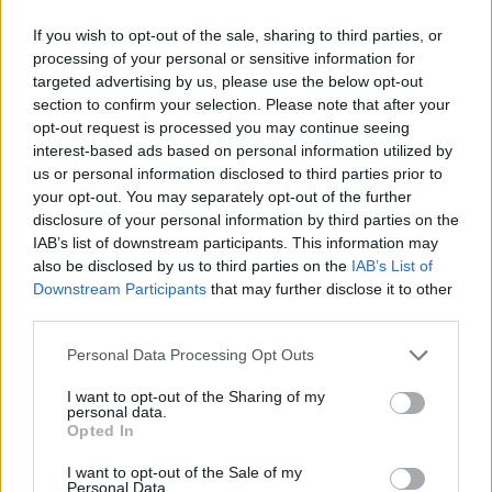
If you wish to opt-out of the sale, sharing to third parties, or
Eltékozolt szabadság — Hogyan adja
processing of your personal or sensitive information for
fel a jogait a Nyugat az egyenlőség
targeted advertising by us, please use the below opt-out
nevében
section to confirm your selection. Please note that after your
opt-out request is processed you may continue seeing
interest-based ads based on personal information utilized by
Meg nem értett kultúrharcos
us or personal information disclosed to third parties prior to
your opt-out. You may separately opt-out of the further
Gúnyos stílusa megosztotta a
disclosure of your personal information by third parties on the
IAB’s list of downstream participants. This information may
republikánusokat is, akik ugyan
also be disclosed by us to third parties on the
IAB’s List of
egyetértettek sok mindennel, amit a rádiós
Downstream Participants
that may further disclose it to other
mondott, de nem bírták elviselni a stílusát.
third parties.
Konzervatív körökben a három ex-feleséggel
Please note that this website/app uses one or more Google
Personal Data Processing Opt Outs
rendelkező Limbaugh életmódját is sok
services and may gather and store information including but
kritika érte. A médiaszemélyiség befolyása
not limited to your visit or usage behaviour. You may click to
I want to opt-out of the Sharing of my
personal data.
grant or deny consent to Google and its third-party tags to
azonban olyan nagyra nőtt, hogy a párt nem
Opted In
use your data for below specified purposes in below Google
tudta őt figyelmen kívül hagyni. A férfi már a
consent section.
I want to opt-out of the Sale of my
kilencvenes években kultúrharcról beszélt, de
Personal Data.