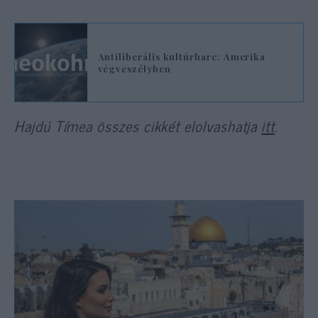
Antiliberális kultúrharc: Amerika
végveszélyben
Hajdú Tímea összes cikkét elolvashatja
itt
.