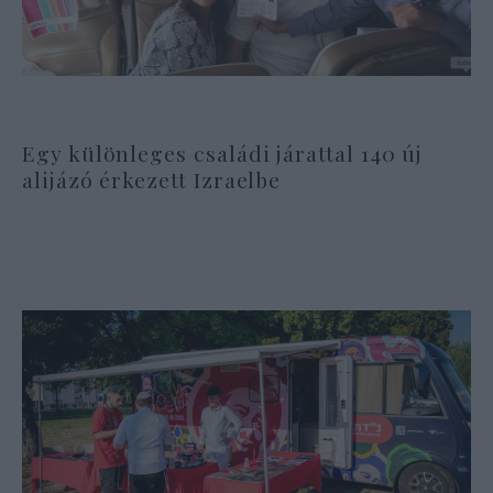
Egy különleges családi járattal 140 új
alijázó érkezett Izraelbe