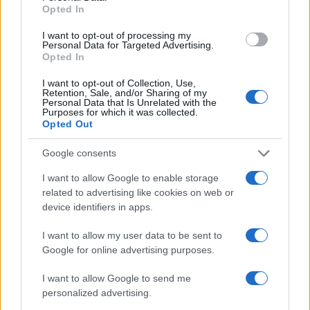
Opted In
a republikánus párt vezetése ekkoriban még
nem fogadta el ezt a narratívát.
I want to opt-out of processing my
Personal Data for Targeted Advertising.
Opted In
Mark Steyn konzervatív író és kommentátor
I want to opt-out of Collection, Use,
nekrológjában
azt írta, hogy az elmúlt
Retention, Sale, and/or Sharing of my
Personal Data that Is Unrelated with the
évtizedek során sok republikánus igyekezett
Purposes for which it was collected.
Opted Out
azon, hogy valahogy megszabaduljanak Rush
Limbaugh-tól. Steyn szerint a rádiós szinte
Google consents
egyedül megakadályozta a konzervatív
I want to allow Google to enable storage
ideológiák teljes marginalizálódását.
related to advertising like cookies on web or
device identifiers in apps.
I want to allow my user data to be sent to
Az ő példájára a rádió lett a
Google for online advertising purposes.
konzervatívok egyik legfontosabb
I want to allow Google to send me
szócsöve és a mai napig milliók
personalized advertising.
kapcsolódnak be különböző