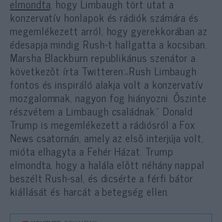
elmondta,
hogy Limbaugh tört utat a
konzervatív honlapok és rádiók számára és
megemlékezett arról, hogy gyerekkorában az
édesapja mindig Rush-t hallgatta a kocsiban.
Marsha Blackburn republikánus szenátor a
következőt írta Twitteren:„Rush Limbaugh
fontos és inspiráló alakja volt a konzervatív
mozgalomnak, nagyon fog hiányozni. Őszinte
részvétem a Limbaugh családnak.” Donald
Trump is megemlékezett a rádiósról a Fox
News csatornán, amely az első interjúja volt,
mióta elhagyta a Fehér Házat. Trump
elmondta, hogy a halála előtt néhány nappal
beszélt Rush-sal, és dicsérte a férfi bátor
kiállását és harcát a betegség ellen.