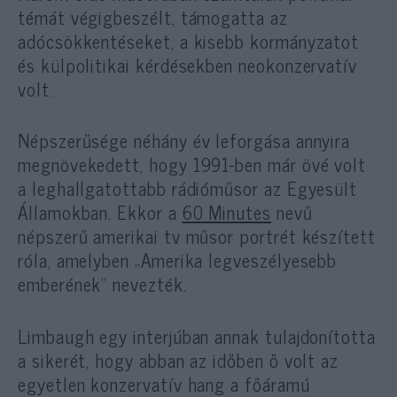
témát végigbeszélt, támogatta az
adócsökkentéseket, a kisebb kormányzatot
és külpolitikai kérdésekben neokonzervatív
volt.
Népszerűsége néhány év leforgása annyira
megnövekedett, hogy 1991-ben már övé volt
a leghallgatottabb rádióműsor az Egyesült
Államokban. Ekkor a
60 Minutes
nevű
népszerű amerikai tv műsor portrét készített
róla, amelyben „Amerika legveszélyesebb
emberének” nevezték.
Limbaugh egy interjúban annak tulajdonította
a sikerét, hogy abban az időben ő volt az
egyetlen konzervatív hang a főáramú