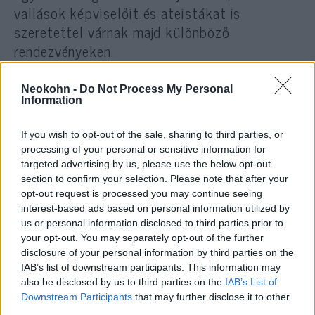
vallások képviselőit és ateistákat is
szeretettel várnak majd különböző
rendezvényeken.
A projektet a szövetségi és a berlini
Neokohn -
Do Not Process My Personal
Information
tartományi kormány 30 millió euróval
támogatja, további kilencmillió érkezett
If you wish to opt-out of the sale, sharing to third parties, or
magánadományokból, a maradék nyolcmilliót
processing of your personal or sensitive information for
egy decemberben indult közösségi
targeted advertising by us, please use the below opt-out
section to confirm your selection. Please note that after your
finanszírozási kampányból fedeznék. A
opt-out request is processed you may continue seeing
projektet Stolte szerint a vallási közösségek
interest-based ads based on personal information utilized by
és a berlini közvélemény is támogatja – teszi
us or personal information disclosed to third parties prior to
hozzá a 444.hu.
your opt-out. You may separately opt-out of the further
disclosure of your personal information by third parties on the
IAB’s list of downstream participants. This information may
A teljes írás
itt
olvasható el.
also be disclosed by us to third parties on the
IAB’s List of
Downstream Participants
that may further disclose it to other
third parties.