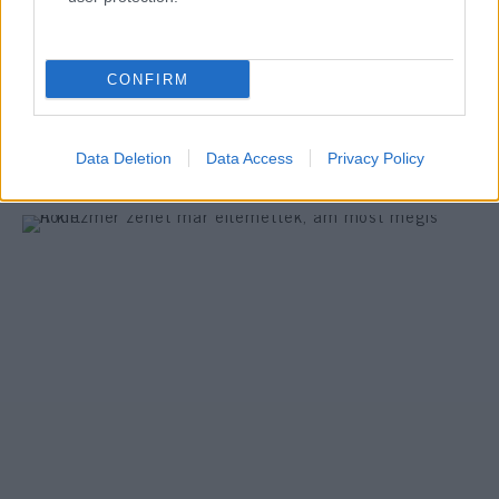
Fotókon Herzl Tivadar nagyszüleinek
újratemetése
CONFIRM
Data Deletion
Data Access
Privacy Policy