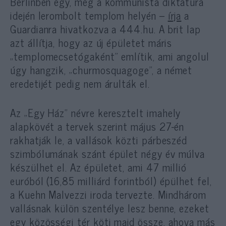
Berlinben egy, még a kommunista diktatúra
idején lerombolt templom helyén –
írja
a
Guardianra hivatkozva a 444.hu. A brit lap
azt állítja, hogy az új épületet máris
„templomecsetógaként” említik, ami angolul
úgy hangzik, „churmosquagoge”, a német
eredetijét pedig nem árulták el.
Az „Egy Ház” névre keresztelt imahely
alapkövét a tervek szerint május 27-én
rakhatják le, a vallások közti párbeszéd
szimbólumának szánt épület négy év múlva
készülhet el. Az épületet, ami 47 millió
euróból (16,85 milliárd forintból) épülhet fel,
a Kuehn Malvezzi iroda tervezte. Mindhárom
vallásnak külön szentélye lesz benne, ezeket
egy közösségi tér köti majd össze, ahova más