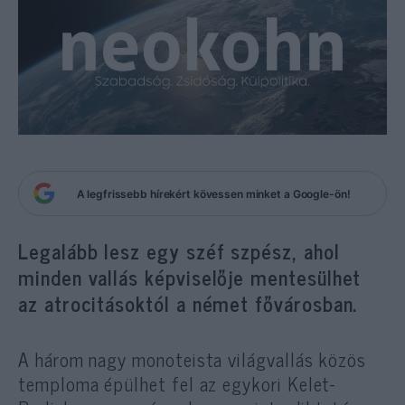
A legfrissebb hírekért kövessen minket a Google-ön!
Legalább lesz egy széf szpész, ahol
minden vallás képviselője mentesülhet
az atrocitásoktól a német fővárosban.
A három nagy monoteista világvallás közös
temploma épülhet fel az egykori Kelet-