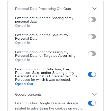
Please note that this website/app uses one or more Google
Personal Data Processing Opt Outs
Az antiszemitizmus növekedése
services and may gather and store information including but
aggasztja a németországi zsidókat
not limited to your visit or usage behaviour. You may click to
I want to opt-out of the Sharing of my
personal data.
grant or deny consent to Google and its third-party tags to
Opted In
use your data for below specified purposes in below Google
consent section.
I want to opt-out of the Sale of my
Personal Data.
Opted In
I want to opt-out of processing my
Personal Data for Targeted Advertising.
Opted In
I want to opt-out of Collection, Use,
Retention, Sale, and/or Sharing of my
Personal Data that Is Unrelated with the
Purposes for which it was collected.
Opted Out
Google consents
I want to allow Google to enable storage
related to advertising like cookies on web or