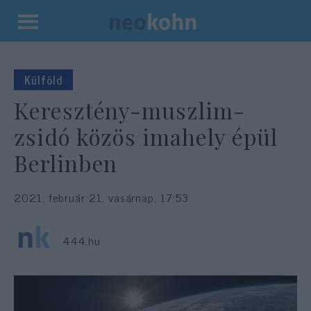
Kilépés
a
tartalomba
Külföld
Keresztény-muszlim-
zsidó közös imahely épül
Berlinben
2021. február 21. vasárnap, 17:53
444.hu