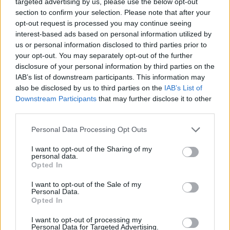
targeted advertising by us, please use the below opt-out
section to confirm your selection. Please note that after your
opt-out request is processed you may continue seeing
Egy konkrétumot is említenek: a
interest-based ads based on personal information utilized by
us or personal information disclosed to third parties prior to
feljelentő fotókat készített a
your opt-out. You may separately opt-out of the further
helyszínen, amiket a rendőrök
disclosure of your personal information by third parties on the
lefoglaltak, majd nem vizsgáltak
IAB’s list of downstream participants. This information may
also be disclosed by us to third parties on the
IAB’s List of
meg.
Downstream Participants
that may further disclose it to other
third parties.
Please note that this website/app uses one or more Google
Personal Data Processing Opt Outs
A 444 által eddig megismert dokumentumok
services and may gather and store information including but
alapján az sem világos, hogy a helyszínre
not limited to your visit or usage behaviour. You may click to
I want to opt-out of the Sharing of my
personal data.
kiszálló rendőrök a születésnapos sztorit
grant or deny consent to Google and its third-party tags to
Opted In
use your data for below specified purposes in below Google
hallva egyáltalán ellenőrizték-e, hogy bárki
consent section.
I want to opt-out of the Sale of my
44 éves-e a társaságban.
Personal Data.
Opted In
I want to opt-out of processing my
Personal Data for Targeted Advertising.