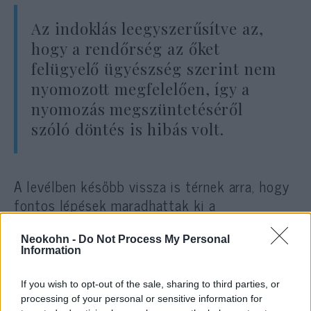
Az indoklás leegyszerűsítve az,
hogy a rendőrség az őket
felügyelő ügyészség szerint nem
nyomozott megfelelően, így a
nyomozás megszüntetéséről
szóló döntés is hibás volt.
A levélben később vissza is térnek arra, hogy
fontos lépések maradhattak ki a
nyomozásból, amiket most pótolhatnak:
Neokohn -
Do Not Process My Personal
Information
“A tényállás teljes körű felderítése érdekében
további nyomozati cselekmények elvégzése
If you wish to opt-out of the sale, sharing to third parties, or
indokolt”
processing of your personal or sensitive information for