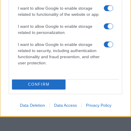
Lesújtva fogadtuk a hírt: meghalt a Rebbe
I want to allow Google to enable storage
bizalmasa
related to functionality of the website or app.
I want to allow Google to enable storage
related to personalization.
I want to allow Google to enable storage
related to security, including authentication
functionality and fraud prevention, and other
user protection.
CONFIRM
Data Deletion
Data Access
Privacy Policy