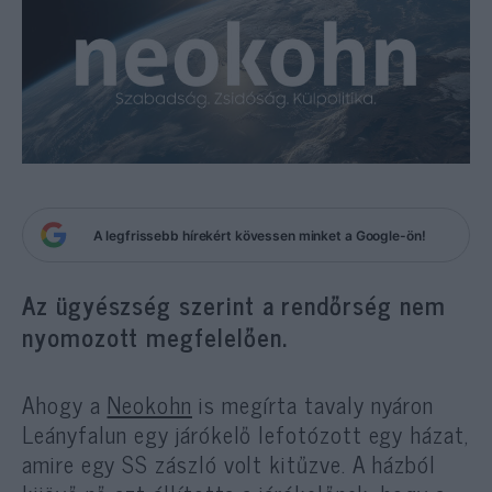
A legfrissebb hírekért kövessen minket a Google-ön!
Az ügyészség szerint a rendőrség nem
nyomozott megfelelően.
Ahogy a
Neokohn
is megírta tavaly nyáron
Leányfalun egy járókelő lefotózott egy házat,
amire egy SS zászló volt kitűzve. A házból