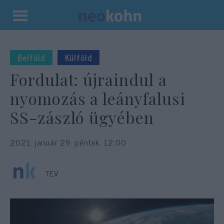
Kilépés
a
tartalomba
Belföld
Külföld
Fordulat: újraindul a
nyomozás a leányfalusi
SS-zászló ügyében
2021. január 29. péntek, 12:00
TEV