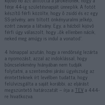
kijövő nő azt állította a járókelőnek, hogy a
férje 44-ig születésnapját ünneplik. A fotót
készítő férfi közölte, hogy ő zsidó és ez egy
SS-jelvény, ami tiltott önkényuralmi jelkép,
ezért zavarja a látvány. Egy, a házból kijövő
férfi úgy válaszolt, hogy „ők ellenben nácik,
neked meg amúgy is indul a vonatod”.
4 hónappal azután, hogy a rendőrség lezárta
a nyomozást, azzal az indoklással, hogy
bűncselekmény hiányában nem tudják
folytatni, a szentendrei járási ügyészség az
érintetteknek írt levélben tudatta, hogy
felülvizsgálta a saját korábbi, az eljárást
megszüntető határozatát – írja a
TEV
a 444-
re hivatkozva.