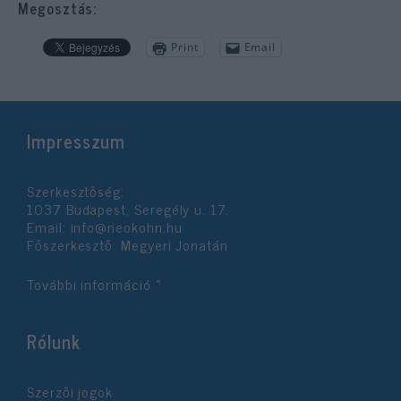
Megosztás:
Print
Email
Impresszum
Szerkesztőség:
1037 Budapest, Seregély u. 17.
Email:
info@neokohn.hu
Főszerkesztő: Megyeri Jonatán
További információ »
Rólunk
Szerzői jogok