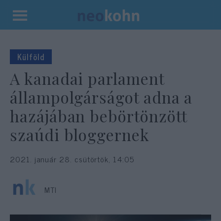
Kilépés
a
tartalomba
Külföld
A kanadai parlament
állampolgárságot adna a
hazájában bebörtönzött
szaúdi bloggernek
2021. január 28. csütörtök, 14:05
MTI