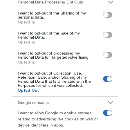
Nincs több botozás Szaúd-Arábiában
Please note that this website/app uses one or more Google
Personal Data Processing Opt Outs
services and may gather and store information including but
not limited to your visit or usage behaviour. You may click to
I want to opt-out of the Sharing of my
personal data.
grant or deny consent to Google and its third-party tags to
Opted In
use your data for below specified purposes in below Google
consent section.
I want to opt-out of the Sale of my
Personal Data.
Opted In
I want to opt-out of processing my
Personal Data for Targeted Advertising.
Opted In
I want to opt-out of Collection, Use,
Retention, Sale, and/or Sharing of my
Personal Data that Is Unrelated with the
Purposes for which it was collected.
Opted Out
Google consents
I want to allow Google to enable storage
related to advertising like cookies on web or
device identifiers in apps.
Báruch háSém! Épségben találtak rá a 11