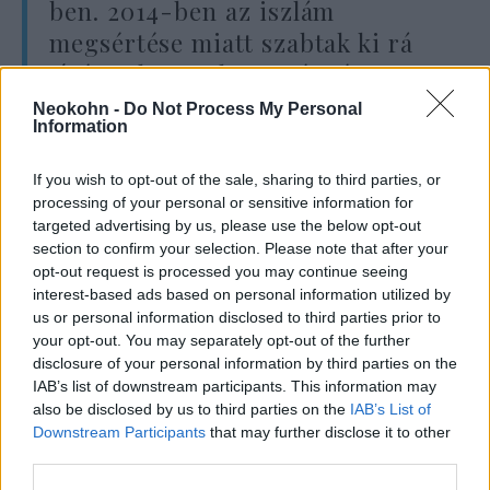
ben. 2014-ben az iszlám
megsértése miatt szabtak ki rá
tízéves börtönbüntetést és 1000
botütést, melyet heti 50
Neokohn -
Do Not Process My Personal
Information
botütésenként kellett volna
végrehajtani, ám a nemzetközi
If you wish to opt-out of the sale, sharing to third parties, or
tiltakozás miatt csak az első 50
processing of your personal or sensitive information for
targeted advertising by us, please use the below opt-out
botütést hajtották végre rajta.
section to confirm your selection. Please note that after your
opt-out request is processed you may continue seeing
interest-based ads based on personal information utilized by
A blogger honlapján azt szorgalmazta, hogy a
us or personal information disclosed to third parties prior to
your opt-out. You may separately opt-out of the further
királyságban vessenek véget a vallás
disclosure of your personal information by third parties on the
befolyásának.
IAB’s list of downstream participants. This information may
also be disclosed by us to third parties on the
IAB’s List of
Downstream Participants
that may further disclose it to other
third parties.