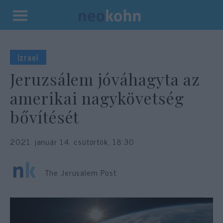
Kilépés
a
tartalomba
Izrael
Jeruzsálem jóváhagyta az
amerikai nagykövetség
bővítését
2021. január 14. csütörtök, 18:30
The Jerusalem Post