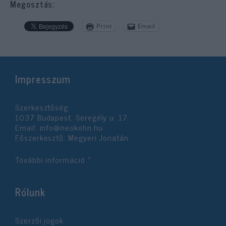
Megosztás:
Print
Email
Impresszum
Szerkesztőség:
1037 Budapest, Seregély u. 17.
Email:
info@neokohn.hu
Főszerkesztő: Megyeri Jonatán
További információ »
Rólunk
Szerzői jogok