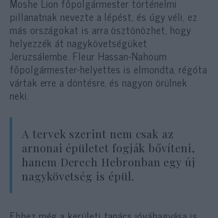
Moshe Lion főpolgármester történelmi
pillanatnak nevezte a lépést, és úgy véli, ez
más országokat is arra ösztönözhet, hogy
helyezzék át nagykövetségüket
Jeruzsálembe. Fleur Hassan-Nahoum
főpolgármester-helyettes is elmondta, régóta
vártak erre a döntésre, és nagyon örülnek
neki.
A tervek szerint nem csak az
arnonai épületet fogják bővíteni,
hanem Derech Hebronban egy új
nagykövetség is épül.
Ehhez még a kerületi tanács jóváhagyása is