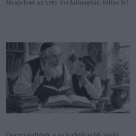
Megjelent az 5787. évi falinaptár, töltse le!
Összeszedtünk a 10 legbölcsebb zsidó