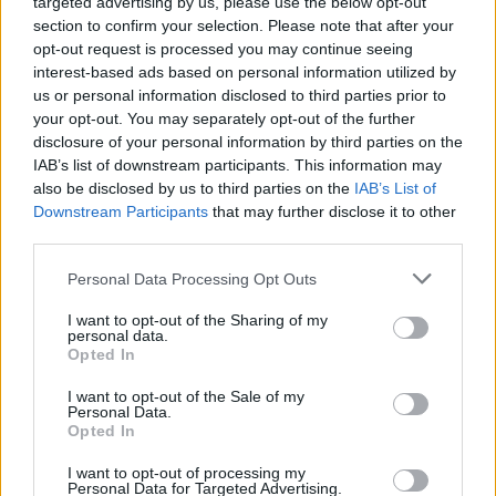
targeted advertising by us, please use the below opt-out
nagykövetség átköltöztetését, David
section to confirm your selection. Please note that after your
Friedman nagykövet pedig a rá következő
opt-out request is processed you may continue seeing
interest-based ads based on personal information utilized by
évtől már Jeruzsálemben dolgozott. Egy iroda
us or personal information disclosed to third parties prior to
még működött a korábbi, tel-avivi épületben
your opt-out. You may separately opt-out of the further
is, azonban az épületet tavaly eladták
disclosure of your personal information by third parties on the
Sheldon Adelson kaszinómágnásnak, aki
IAB’s list of downstream participants. This information may
also be disclosed by us to third parties on the
IAB’s List of
éppen hétfőn vesztette életét.
Downstream Participants
that may further disclose it to other
third parties.
Az arnonai épület ugyan egyelőre nem
Please note that this website/app uses one or more Google
Personal Data Processing Opt Outs
alkalmas nagyobb események
services and may gather and store information including but
megrendezésére, a Derech Hebron úton fekvő
not limited to your visit or usage behaviour. You may click to
I want to opt-out of the Sharing of my
personal data.
grant or deny consent to Google and its third-party tags to
épület elkészültéig azonban ez lesz a
Opted In
use your data for below specified purposes in below Google
nagykövetség székhelye.
consent section.
I want to opt-out of the Sale of my
Personal Data.
Opted In
I want to opt-out of processing my
Personal Data for Targeted Advertising.
Rekord áron kelt el a korábbi amerikai