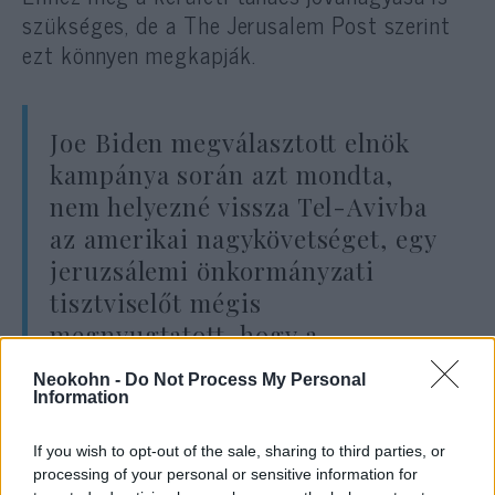
szükséges, de a The Jerusalem Post szerint
ezt könnyen megkapják.
Joe Biden megválasztott elnök
kampánya során azt mondta,
nem helyezné vissza Tel-Avivba
az amerikai nagykövetséget, egy
jeruzsálemi önkormányzati
tisztviselőt mégis
megnyugtatott, hogy a
jóváhagyás még Biden beiktatása
Neokohn -
Do Not Process My Personal
előtt megtörtént.
Information
If you wish to opt-out of the sale, sharing to third parties, or
processing of your personal or sensitive information for
Donald Trump 2017-ben jelentette be a