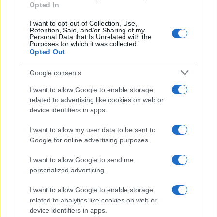
Opted In
nagykövet tel-avivi rezidenciája
I want to opt-out of Collection, Use,
Retention, Sale, and/or Sharing of my
Personal Data that Is Unrelated with the
Purposes for which it was collected.
Opted Out
Google consents
I want to allow Google to enable storage
related to advertising like cookies on web or
device identifiers in apps.
I want to allow my user data to be sent to
Google for online advertising purposes.
I want to allow Google to send me
personalized advertising.
I want to allow Google to enable storage
related to analytics like cookies on web or
device identifiers in apps.
Lesújtva fogadtuk a hírt: meghalt a Rebbe