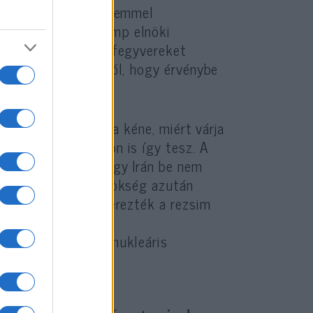
ó fegyverkereskedelemmel
tte volna meg Trump elnöki
y ne szállítsanak fegyvereket
en nem beszélt arról, hogy érvénybe
k azt is tisztáznia kéne, miért várja
nnyiben Washington is így tesz. A
delkezik arról, hogy Irán be nem
t rejteget. Az ügynökség azután
 akció során megszerezték a rezsim
Egyesült Államok
gnél foglalkoztat nukleáris