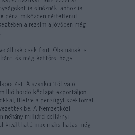
nységeket is elnéznék, ahhoz is
be pénz, miközben
sértetlenül
tkeztében a rezsim a jövőben még
l
.
éve állnak csak fent. Obamának is
Iránt, és még kettőre, hogy
lapodást. A szankciótól való
illió hordó kőolajat exportáljon.
tokkal, illetve a pénzügyi szektorral
vezették be. A Nemzetközi
 néhány milliárd dollárnyi
al kiváltható maximális hatás még