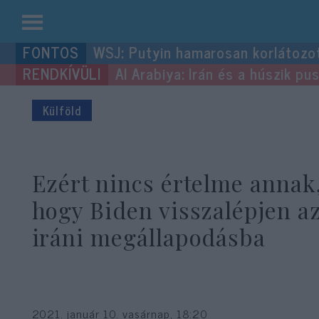
Kilépés
WSJ: Putyin hamarosan korlátozo
a
Al Arabiya: Irán és a húszik p
tartalomba
Külföld
Ezért nincs értelme annak
hogy Biden visszalépjen a
iráni megállapodásba
2021. január 10. vasárnap, 18:20