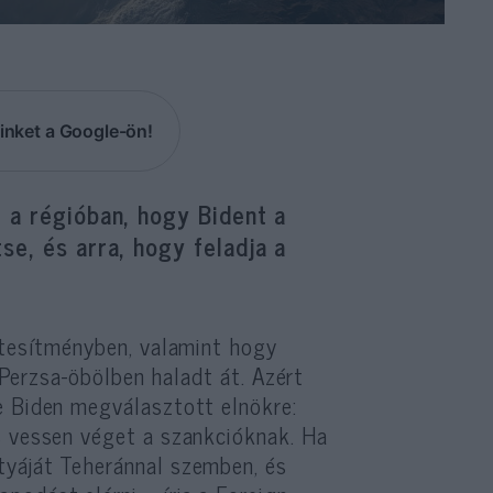
inket a Google-ön!
 a régióban, hogy Bident a
se, és arra, hogy feladja a
étesítményben, valamint hogy
a Perzsa-öbölben haladt át. Azért
e Biden megválasztott elnökre:
s vessen véget a szankcióknak. Ha
tyáját Teheránnal szemben, és