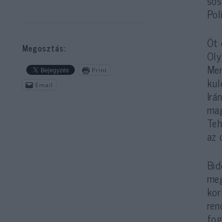
sos
Pol
Öt 
Megosztás:
Oly
Men
Print
kul
Email
Irá
mag
Teh
az 
Bid
meg
kor
ren
fog