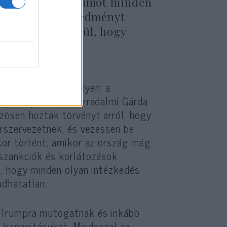
gy Irán adjon számot minden
tt bármilyen engedményt
efolyását anélkül, hogy
yt váltson, akad ilyen: a
gpedig az iráni Forradalmi Gárda
zösen hoztak törvényt arról, hogy
rszervezetnek, és vezessen be
kor történt, amikor az ország még
szankciók és korlátozások
, hogy minden olyan intézkedés
adhatatlan.
 Trumpra mutogatnak és inkább
s kapacitásukat. Mindezzel az