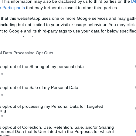
. This information may also be disclosed by us to third parties on the
IA
Participants
that may further disclose it to other third parties.
 that this website/app uses one or more Google services and may gath
including but not limited to your visit or usage behaviour. You may click 
Amerikai külügyminiszt
 to Google and its third-party tags to use your data for below specifi
atomalku főtárgyalója
ogle consent section.
l Data Processing Opt Outs
en akkor vonul vissza a szankcióktól, amikor Irán
o opt-out of the Sharing of my personal data.
ékenységgel, a nemzetközi megfigyelők eltávolítás
In
ktorok építésével fenyegetőzik – azaz gyakorlatila
o opt-out of the Sale of my Personal Data.
mára is egyértelmű üzenet: nyugodtan várjanak a t
In
osem fog szankciókat bevezetni, ugyanis túlságosan
leáris kapacitását.
to opt-out of processing my Personal Data for Targeted
ing.
In
ásik kihívás Biden számára a következő: A nukleá
o opt-out of Collection, Use, Retention, Sale, and/or Sharing
ényét veszíteni. A megegyezés első, úgynevezett 
ersonal Data that Is Unrelated with the Purposes for which it
lected.