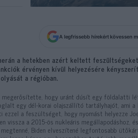
A legfrissebb hírekért kövessen m
erán a hetekben azért keltett feszültségeket
nkciók érvényen kívül helyezésére kényszerít
olyását a régióban.
n megerősítette, hogy uránt dúsít egy földalatti l
oglalt egy dél-korai olajszállító tartályhajót, ami 
ti ezzel a feszültséget, hogy nyomást helyezze Jo
jen vissza a 2015-ös nukleáris megállapodáshoz, é
 megtenné, Biden elveszítené legfontosabb ütőkár