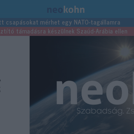
tt csapásokat mérhet egy NATO-tagállamra
usztító támadásra készülnek Szaúd-Arábia ellen
,
z