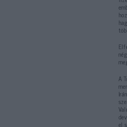
emb
hoz
hag
töb
Elf
nég
meg
A T
men
Irá
sze
Val
dev
el 