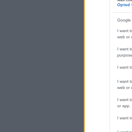
érv
Opted 
kap
ren
Google 
Irá
I want t
lép
web or d
I want t
A n
purpose
Teh
I want 
Nem
jel
I want t
ind
web or d
tit
Kül
I want t
or app.
feg
I want t
I want t