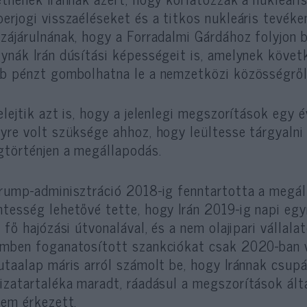
erjogi visszaéléseket és a titkos nukleáris tevéke
zájárulnának, hogy a Forradalmi Gárdához folyjon 
ynák Irán dúsítási képességeit is, amelynek köve
b pénzt gombolhatna le a nemzetközi közösségrő
elejtik azt is, hogy a jelenlegi megszorítások egy 
yre volt szüksége ahhoz, hogy leültesse tárgyalni 
történjen a megállapodás.
rump-adminisztráció 2018-ig fenntartotta a megál
tesség lehetővé tette, hogy Irán 2019-ig napi egym
n fő hajózási útvonalával, és a nem olajipari vállala
mben foganatosított szankciókat csak 2020-ban 
utaalap máris arról számolt be, hogy Iránnak csupán
izatart
aléka maradt, ráadásul a megszorítások ált
sem érkezett.