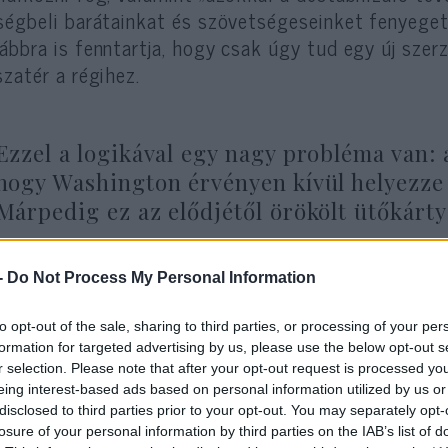
ségbeli barátainkat és szövetségeseinket fenyeget
ábbra is fenntartja, hogy csak úgy tud egy új szerz
szatér a régihez.
Ezzel a logikával egy nagy probléma van: a
hogy Washington érvényen kívül helyezze
Márpedig ez az elődjétől örökölt ütőkártya
-
Do Not Process My Personal Information
ongresszus évekig dolgozott azon, hogy kemény s
rt, hogy arra kényszerítse Iránt, vessen véget ro
to opt-out of the sale, sharing to third parties, or processing of your per
ack Obama is arról beszélt, hogy a szankciók miat
formation for targeted advertising by us, please use the below opt-out s
deni velük az irániak. A nyilvánvaló kérdés az, ho
r selection. Please note that after your opt-out request is processed y
eing interest-based ads based on personal information utilized by us or
ott elérni egy komoly hibákkal rendelkező megeg
disclosed to third parties prior to your opt-out. You may separately opt-
látozásról megegyezni úgy, hogy közben kisebb a 
losure of your personal information by third parties on the IAB’s list of