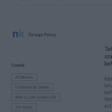
Foreign Policy
Teh
sza
bef
Cimkék:
Irá
ATOMALKU
lef
FORRADALMI GÁRDA
kel
IRÁN ELLENI SZANKCIÓK
tér
ezt
JOE BIDEN