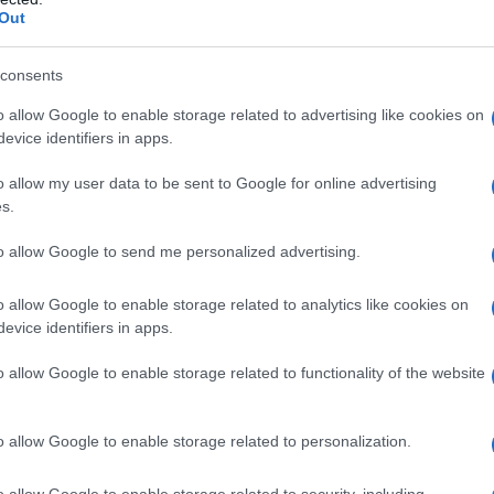
énybe lépett: az ENSZ korlátozásai az Iránnal val
Out
csolatban érvényüket vesztették. Ha nem fenyege
deletben szankciókkal Oroszországot és Kínát, hog
consents
nnak, a fegyverkereskedelem már dübörögne is. Bid
o allow Google to enable storage related to advertising like cookies on
tetné-e ezeket a szankciókat.
evice identifiers in apps.
o allow my user data to be sent to Google for online advertising
ukleáris téren történt fejlemények fényében Bidenne
s.
erántól, hogy visszatérjen a megállapodáshoz, ame
to allow Google to send me personalized advertising.
zetközi Atomenergiai Ügynökség bizonyítékkal ren
entett anyagokat, tevékenységeket és helyszíneke
o allow Google to enable storage related to analytics like cookies on
ított nyomozást, hogy egy 2018-as, titkos izraeli
evice identifiers in apps.
kos nukleáris archívumát. Ekkor jelentette be az 
ügyminisztériuma, hogy Irán egy katonai ügynöksé
o allow Google to enable storage related to functionality of the website
yverekkel foglalkozó tudósokat.
o allow Google to enable storage related to personalization.
o allow Google to enable storage related to security, including