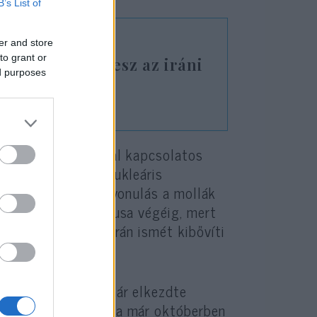
B’s List of
er and store
to grant or
er-helyettes lesz az iráni
ed purposes
 még több dúsítással kapcsolatos
ával, és további nukleáris
g zsarol. A visszavonulás a mollák
árgyalásokkal ciklusa végéig, mert
 fél attól, hogy Irán ismét kibővíti
ris megállapodás már elkezdte
naplemente-záradéka már októberben