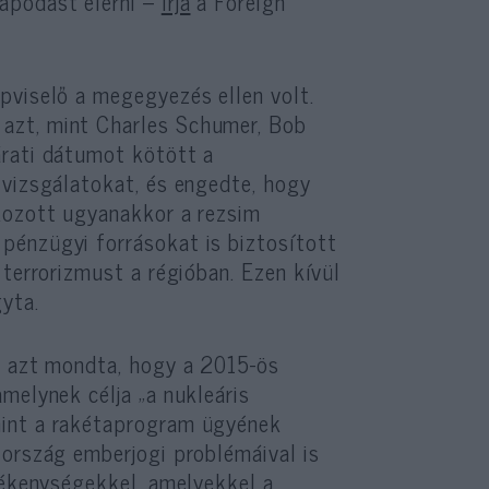
apodást elérni –
írja
a Foreign
pviselő a megegyezés ellen volt.
azt, mint Charles Schumer, Bob
árati dátumot kötött a
 vizsgálatokat, és engedte, hogy
kozott ugyanakkor a rezsim
pénzügyi forrásokat is biztosított
 terrorizmust a régióban. Ezen kívül
yta.
n azt mondta, hogy a 2015-ös
melynek célja „a nukleáris
mint a rakétaprogram ügyének
 ország emberjogi problémáival is
vékenységekkel, amelyekkel a