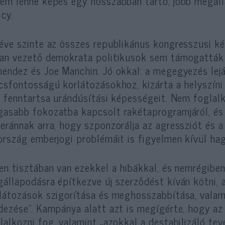
em lenne képes egy hosszabban tartó, jobb megáll
icy.
éve szinte az összes republikánus kongresszusi ké
an vezető demokrata politikusok sem támogatták 
endez és Joe Manchin. Jó okkal: a megegyezés lej
csfontosságú korlátozásokhoz, kizárta a helyszíni
n fenntartsa urándúsítási képességeit. Nem foglal
asabb fokozatba kapcsolt rakétaprogramjáról, és 
eránnak arra, hogy szponzorálja az agressziót és a
ország emberjogi problémáit is figyelmen kívül hag
en tisztában van ezekkel a hibákkal, és nemrégibe
állapodásra építkezve új szerződést kíván kötni, a
látozások szigorítása és meghosszabbítása, vala
dezése”. Kampánya alatt azt is megígérte, hogy az
lalkozni fog, valamint „azokkal a destabilizáló te