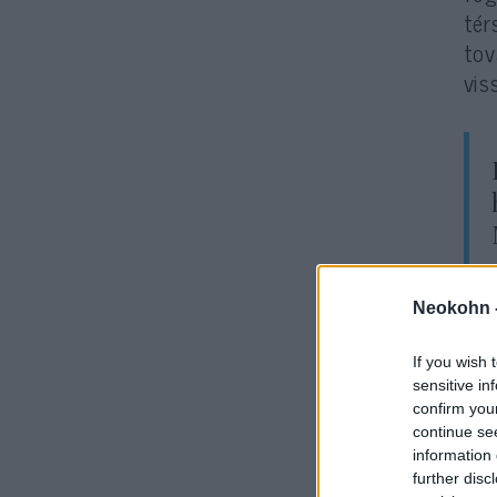
tér
tov
vis
Neokohn 
A k
azé
If you wish 
Bar
sensitive in
kez
confirm you
continue se
tud
information 
kor
further disc