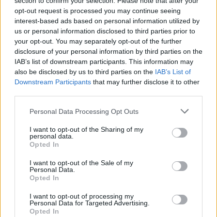
section to confirm your selection. Please note that after your
hajlandó beengedni, mondván:
opt-out request is processed you may continue seeing
interest-based ads based on personal information utilized by
„Honnan tudjam, hogy tényleg te
us or personal information disclosed to third parties prior to
vagy?”
your opt-out. You may separately opt-out of the further
disclosure of your personal information by third parties on the
IAB’s list of downstream participants. This information may
also be disclosed by us to third parties on the
IAB’s List of
Végül a parancsnok azt mondta az őrnek,
Downstream Participants
that may further disclose it to other
hogy maga nyitja ki a kaput, ha a katona
third parties.
megtagadja. A szóváltást követően a
Please note that this website/app uses one or more Google
Personal Data Processing Opt Outs
biztonsági tiszt megérkezett és kinyitotta a
services and may gather and store information including but
kaput. Eközben egy másik biztonsági tiszt
not limited to your visit or usage behaviour. You may click to
I want to opt-out of the Sharing of my
personal data.
grant or deny consent to Google and its third-party tags to
ért a helyszínre, kivont fegyverrel, és Halevi
Opted In
use your data for below specified purposes in below Google
felé szaladt, aki azt mondta neki, engedje le a
consent section.
I want to opt-out of the Sale of my
fegyvert, különben „összeköti a kezét”.
Personal Data.
Opted In
I want to opt-out of processing my
A közel 40 perces megpróbáltatás után a
Personal Data for Targeted Advertising.
parancsnokot végül beengedték a bázisra.
Opted In