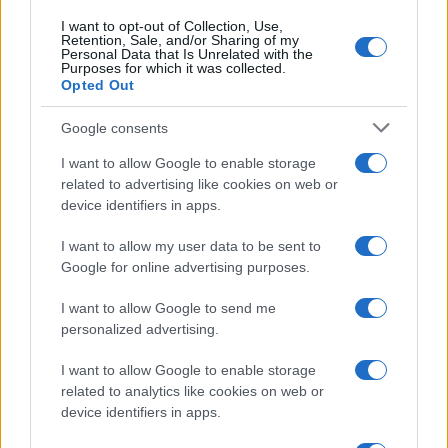
(…) A bázis parancsnoka elnézést kért az
I want to opt-out of Collection, Use,
esetért, állította az Ynet.
Retention, Sale, and/or Sharing of my
Personal Data that Is Unrelated with the
Purposes for which it was collected.
Opted Out
A Kan megállapította, hogy a katonák
pontosan a légierő eljárása szerint jártak el,
Google consents
és aggódtak amiatt, hogy ellenőrzik őket,
I want to allow Google to enable storage
hogy betartják-e az arra vonatkozó
related to advertising like cookies on web or
utasításokat, hogy nem engedhetnek be
device identifiers in apps.
látogatókat azonosítás nélkül, „még akkor
I want to allow my user data to be sent to
sem, ha az a vezérkari főnök”.
Google for online advertising purposes.
I want to allow Google to send me
A teljes cikk
itt
olvasható.
personalized advertising.
I want to allow Google to enable storage
related to analytics like cookies on web or
device identifiers in apps.
Transznemű újoncok az izraeli
hadseregben