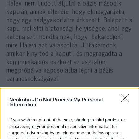
Halevi nem tudott átjutni a bázis második
kapuján, annak ellenére, hogy elmagyarázta,
hogy egy hadgyakorlatra érkezett. Belépett a
kapu melletti biztonsági helyiségbe, ahol egy
katona azt mondta neki, hogy „takarodjon”,
mire Halevi azt válaszolta: „Eltakarodok,
amikor kinyitod a kaput”, és megragadta a
kommunikációs eszközt az asztalon,
megpróbálva kapcsolatba lépni a bázis
parancsnokságával.
Neokohn -
Do Not Process My Personal
Halevi felhívta a bázis
Information
parancsnokát és elmagyarázta,
hogy ő a Déli Parancsnokság
If you wish to opt-out of the sale, sharing to third parties, or
processing of your personal or sensitive information for
vezetője, de a kapuban levő
targeted advertising by us, please use the below opt-out
katona továbbra sem volt