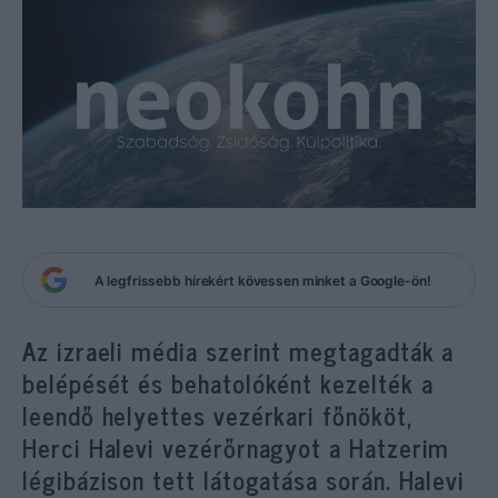
A legfrissebb hírekért kövessen minket a Google-ön!
Az izraeli média szerint megtagadták a
belépését és behatolóként kezelték a
leendő helyettes vezérkari főnököt,
Herci Halevi vezérőrnagyot a Hatzerim
légibázison tett látogatása során. Halevi