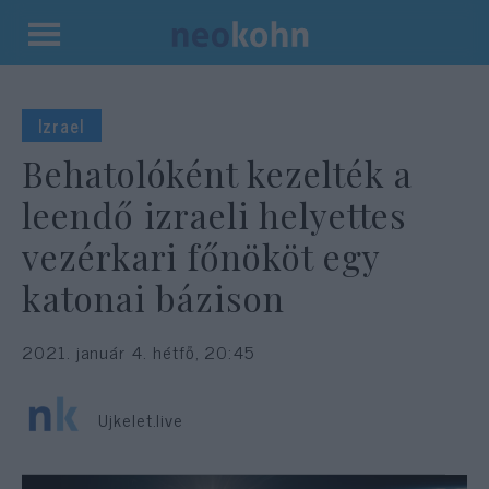
Kilépés
a
tartalomba
Izrael
Behatolóként kezelték a
leendő izraeli helyettes
vezérkari főnököt egy
katonai bázison
2021. január 4. hétfő, 20:45
Ujkelet.live