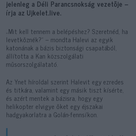
jelenleg a Déli Parancsnokság vezetője –
írja az Ujkelet.live.
„Mit kell tennem a belépéshez? Szeretnéd, ha
levetkőznék?” – mondta Halevi az egyik
katonának a bázis biztonsági csapatából,
állította a Kan közszolgálati
műsorszolgálatató.
Az Ynet híroldal szerint Halevit egy ezredes
és titkára, valamint egy másik tiszt kísérte,
és azért mentek a bázisra, hogy egy
helikopter elvigye őket egy éjszakai
hadgyakorlatra a Golán-fennsíkon.