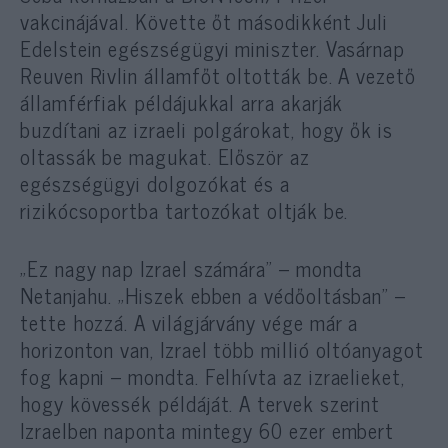
vakcinájával. Követte őt másodikként Juli
Edelstein egészségügyi miniszter. Vasárnap
Reuven Rivlin államfőt oltották be. A vezető
államférfiak példájukkal arra akarják
buzdítani az izraeli polgárokat, hogy ők is
oltassák be magukat. Először az
egészségügyi dolgozókat és a
rizikócsoportba tartozókat oltják be.
„Ez nagy nap Izrael számára” – mondta
Netanjahu. „Hiszek ebben a védőoltásban” –
tette hozzá. A világjárvány vége már a
horizonton van, Izrael több millió oltóanyagot
fog kapni – mondta. Felhívta az izraelieket,
hogy kövessék példáját. A tervek szerint
Izraelben naponta mintegy 60 ezer embert