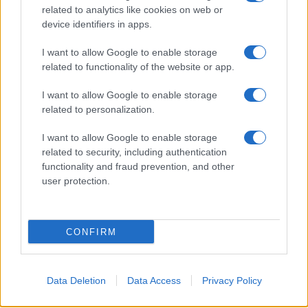
related to analytics like cookies on web or
7+1 meglepő dolog, amit nem tudott
device identifiers in apps.
Cserháti Tamaráról
I want to allow Google to enable storage
related to functionality of the website or app.
I want to allow Google to enable storage
related to personalization.
I want to allow Google to enable storage
related to security, including authentication
functionality and fraud prevention, and other
user protection.
CONFIRM
Data Deletion
Data Access
Privacy Policy