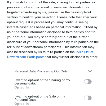
korán bejelentett lazítások következménye
If you wish to opt-out of the sale, sharing to third parties, or
lehetett. Szeptember közepén a kormány egy
processing of your personal or sensitive information for
második szigorítást vezetett be, aminek
targeted advertising by us, please use the below opt-out
section to confirm your selection. Please note that after your
következtében a számok jelentősen
opt-out request is processed you may continue seeing
csökkentek. Október közepétől a kormány
interest-based ads based on personal information utilized by
fokozatosan ismét lazított, mire a fertőzések
us or personal information disclosed to third parties prior to
your opt-out. You may separately opt-out of the further
száma újra növekedni kezdett.
disclosure of your personal information by third parties on the
IAB’s list of downstream participants. This information may
Akik beoltatják magukat, „zöld igazolványt”
also be disclosed by us to third parties on the
IAB’s List of
Downstream Participants
that may further disclose it to other
kapnak, amely különféle előnyökkel jár.
third parties.
Elkerülhetik a karanténkötelezettséget,
Please note that this website/app uses one or more Google
látogathatják a nyilvános rendezvényeket és
Personal Data Processing Opt Outs
services and may gather and store information including but
az éttermeket. Az igazolványt várhatóan a
not limited to your visit or usage behaviour. You may click to
I want to opt-out of the Sharing of my
második oltás után két héttel kapják meg az
personal data.
grant or deny consent to Google and its third-party tags to
Opted In
érintettek.
use your data for below specified purposes in below Google
consent section.
I want to opt-out of the Sale of my
Personal Data.
Opted In