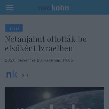
Kilépés
a
tartalomba
Izrael
Netanjahut oltották be
elsőként Izraelben
2020. december 20. vasárnap, 14:06
MTI