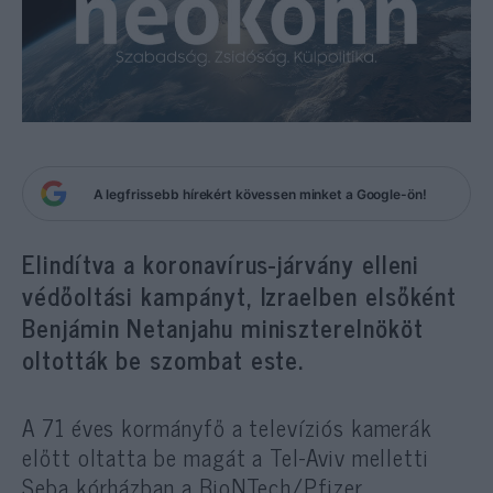
A legfrissebb hírekért kövessen minket a Google-ön!
Elindítva a koronavírus-járvány elleni
védőoltási kampányt, Izraelben elsőként
Benjámin Netanjahu miniszterelnököt
oltották be szombat este.
A 71 éves kormányfő a televíziós kamerák
előtt oltatta be magát a Tel-Aviv melletti
Seba kórházban a BioNTech/Pfizer