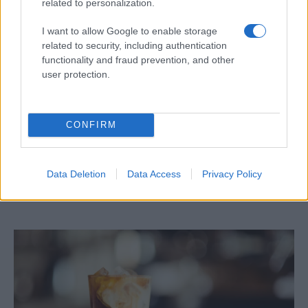
related to personalization.
I want to allow Google to enable storage
related to security, including authentication
functionality and fraud prevention, and other
user protection.
CONFIRM
Óriási meglepetés várta a Hapoel Tel-
Aviv szurkolóit Miskolcon
Data Deletion
Data Access
Privacy Policy