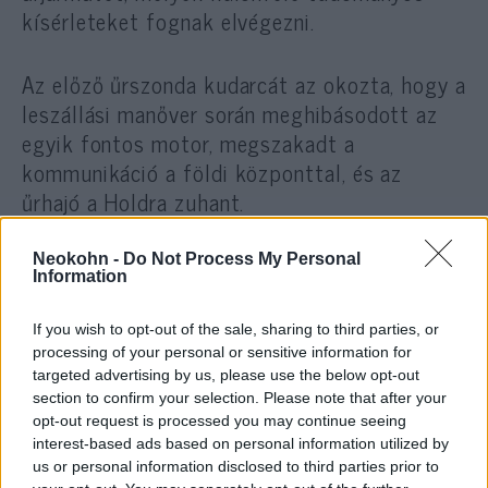
kísérleteket fognak elvégezni.
Az előző űrszonda kudarcát az okozta, hogy a
leszállási manőver során meghibásodott az
egyik fontos motor, megszakadt a
kommunikáció a földi központtal, és az
űrhajó a Holdra zuhant.
Várhatóan több ország is részt vesz az
Neokohn -
Do Not Process My Personal
Information
elsősorban a kutatást és oktatást szolgáló
vállalkozásban, öt különböző földrészről már
If you wish to opt-out of the sale, sharing to third parties, or
hét ország jelezte részvételi szándékát, de
processing of your personal or sensitive information for
nem részletezték, hogy mely országok
targeted advertising by us, please use the below opt-out
section to confirm your selection. Please note that after your
érdeklődnek.
opt-out request is processed you may continue seeing
interest-based ads based on personal information utilized by
us or personal information disclosed to third parties prior to
Izrael tavaly áprilisban azt remélte, hogy az