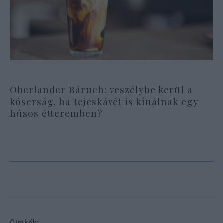
Oberlander Báruch: veszélybe kerül a
kóserság, ha tejeskávét is kínálnak egy
húsos étteremben?
Cimkék: