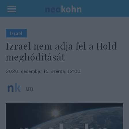
Kilépés
a
tartalomba
Izrael
Izrael nem adja fel a Hold
meghódítását
2020. december 16. szerda, 12:00
MTI