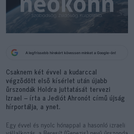
A legfrissebb hírekért kövessen minket a Google-ön!
Csaknem két évvel a kudarccal
végződött első kísérlet után újabb
űrszondák Holdra juttatását tervezi
Izrael – írta a Jediót Ahronót című újság
hírportálja, a ynet.
Egy évvel és nyolc hónappal a hasonló izraeli
vállalkozás, a Beresít (Genezis) nevű űrszonda