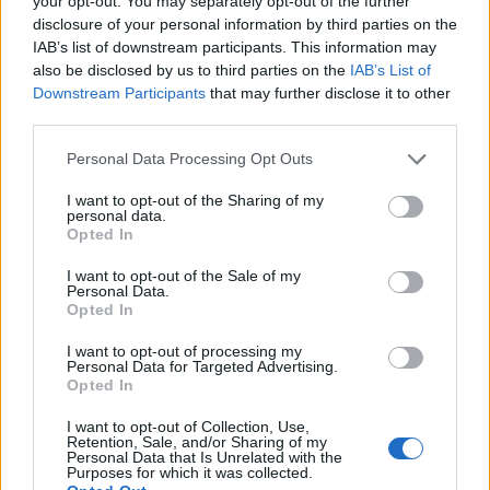
your opt-out. You may separately opt-out of the further
első magánfinanszírozású misszióval
disclosure of your personal information by third parties on the
negyedikként landol a Holdon Oroszország,
IAB’s list of downstream participants. This information may
az Egyesült Államok és Kína, jelentős
also be disclosed by us to third parties on the
IAB’s List of
Downstream Participants
that may further disclose it to other
nagyhatalmak után.
third parties.
Please note that this website/app uses one or more Google
Personal Data Processing Opt Outs
services and may gather and store information including but
not limited to your visit or usage behaviour. You may click to
I want to opt-out of the Sharing of my
Mégsem küld újabb szondát Izrael a
personal data.
grant or deny consent to Google and its third-party tags to
Holdra
Opted In
use your data for below specified purposes in below Google
consent section.
I want to opt-out of the Sale of my
Personal Data.
Opted In
I want to opt-out of processing my
Personal Data for Targeted Advertising.
Opted In
I want to opt-out of Collection, Use,
Retention, Sale, and/or Sharing of my
Personal Data that Is Unrelated with the
Purposes for which it was collected.