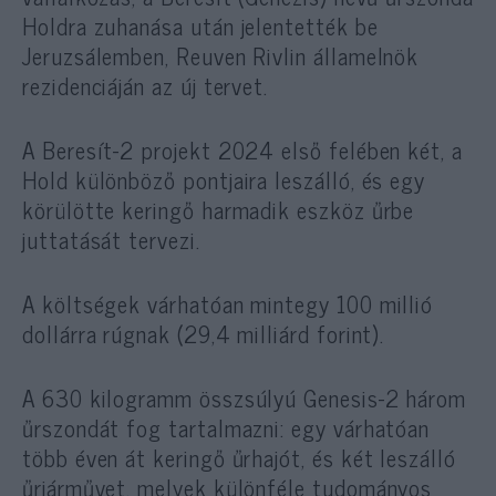
Holdra zuhanása után jelentették be
Jeruzsálemben, Reuven Rivlin államelnök
rezidenciáján az új tervet.
A Beresít-2 projekt 2024 első felében két, a
Hold különböző pontjaira leszálló, és egy
körülötte keringő harmadik eszköz űrbe
juttatását tervezi.
A költségek várhatóan mintegy 100 millió
dollárra rúgnak (29,4 milliárd forint).
A 630 kilogramm összsúlyú Genesis-2 három
űrszondát fog tartalmazni: egy várhatóan
több éven át keringő űrhajót, és két leszálló
űrjárművet, melyek különféle tudományos