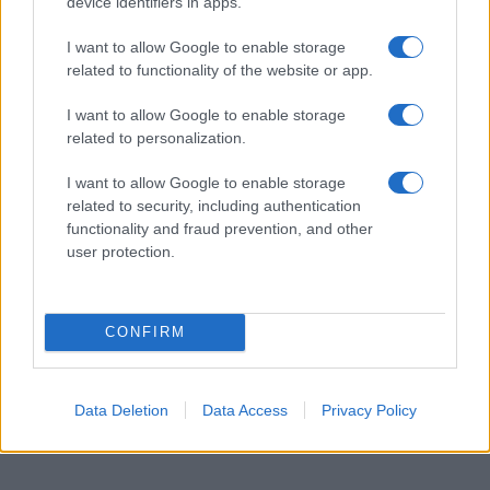
device identifiers in apps.
Egy különleges családi járattal 140 új
I want to allow Google to enable storage
alijázó érkezett Izraelbe
related to functionality of the website or app.
I want to allow Google to enable storage
related to personalization.
I want to allow Google to enable storage
related to security, including authentication
functionality and fraud prevention, and other
user protection.
CONFIRM
Data Deletion
Data Access
Privacy Policy