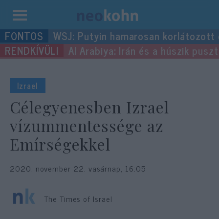
Kilépés
WSJ: Putyin hamarosan korlátozott
a
Al Arabiya: Irán és a húszik pus
tartalomba
Izrael
Célegyenesben Izrael
vízummentessége az
Emírségekkel
2020. november 22. vasárnap, 16:05
The Times of Israel