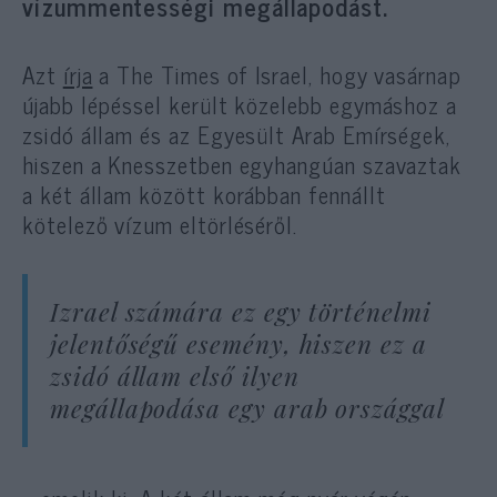
vízummentességi megállapodást.
Azt
írja
a The Times of Israel, hogy vasárnap
újabb lépéssel került közelebb egymáshoz a
zsidó állam és az Egyesült Arab Emírségek,
hiszen a Knesszetben egyhangúan szavaztak
a két állam között korábban fennállt
kötelező vízum eltörléséről.
Izrael számára ez egy történelmi
jelentőségű esemény, hiszen ez a
zsidó állam első ilyen
megállapodása egy arab országgal