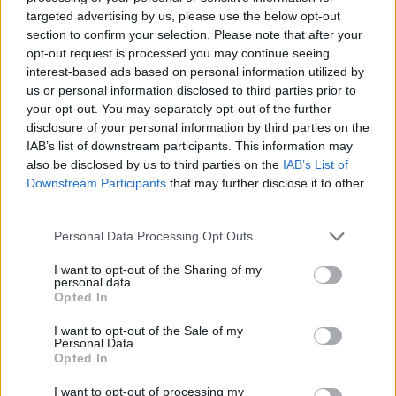
polgára – és az egész világ – látja
targeted advertising by us, please use the below opt-out
section to confirm your selection. Please note that after your
azt a hatalmas változást, amelyet
opt-out request is processed you may continue seeing
régiónkban és minden térségben
interest-based ads based on personal information utilized by
us or personal information disclosed to third parties prior to
megvalósítunk”.
your opt-out. You may separately opt-out of the further
disclosure of your personal information by third parties on the
IAB’s list of downstream participants. This information may
A kölcsönös vízummentességi
also be disclosed by us to third parties on the
IAB’s List of
Downstream Participants
that may further disclose it to other
megállapodásról még októberben tárgyaltak
third parties.
először a két ország képviselői, az Egyesült
Please note that this website/app uses one or more Google
Arab Emírségek kormánya már november 1-jén
Personal Data Processing Opt Outs
services and may gather and store information including but
ratifikálta a megállapodást, most pedig
not limited to your visit or usage behaviour. You may click to
I want to opt-out of the Sharing of my
izraeli kollégáik tették ugyan ezt. Minden
personal data.
grant or deny consent to Google and its third-party tags to
Opted In
valószínűség szerint a rendelet hamarosan
use your data for below specified purposes in below Google
consent section.
hatályba is léphet – véli a lap.
I want to opt-out of the Sale of my
Personal Data.
Opted In
I want to opt-out of processing my