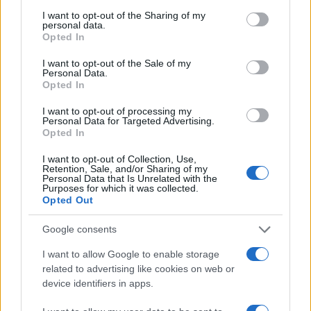
mecseteket és szabadon
services and may gather and store information including but
not limited to your visit or usage behaviour. You may click to
I want to opt-out of the Sharing of my
gyakorolják a vallásukat”
personal data.
grant or deny consent to Google and its third-party tags to
Opted In
use your data for below specified purposes in below Google
consent section.
I want to opt-out of the Sale of my
Personal Data.
– mondta a Muzulmán vallás francia
Opted In
tanácsának vezetője a francia
I want to opt-out of processing my
hírügynökségnek, nem sokkal azután, hogy
Personal Data for Targeted Advertising.
Erdogan arra szólította fel országa
Opted In
lakosságát, hogy egyáltalán ne vásároljanak
I want to opt-out of Collection, Use,
francia termékeket.
Retention, Sale, and/or Sharing of my
Personal Data that Is Unrelated with the
Purposes for which it was collected.
Opted Out
„Jól tudjuk, hogy ezeknek a kampányoknak az
elindítói azt állítják, hogy az iszlámot és a
Google consents
franciaországi muzulmánokat védik.
I want to allow Google to enable storage
Bölcsességre kérjük őket. Minden
related to advertising like cookies on web or
device identifiers in apps.
Franciaországot becsmérlő kampány
kontraproduktív és megosztást eredményez”