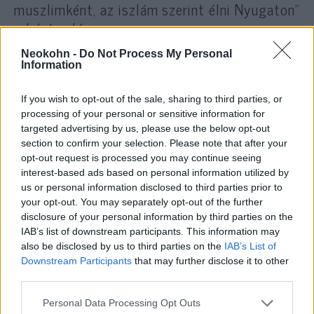
muszlimként, az iszlám szerint élni Nyugaton”
– húzta alá.
Neokohn -
Do Not Process My Personal
Közben Mohammed Moussaoui, a legfőbb
Information
franciaországi iszlám szervezet, a CFCM
If you wish to opt-out of the sale, sharing to third parties, or
elnöke kijelentette: Franciaországban nem
processing of your personal or sensitive information for
üldözik a muzulmánokat, s ezért arra
targeted advertising by us, please use the below opt-out
szólította fel a híveket, hogy védjék meg
section to confirm your selection. Please note that after your
hazájuk érdekeit a francia termékek
opt-out request is processed you may continue seeing
interest-based ads based on personal information utilized by
bojkottjának kampányaival szemben, amelyek
us or personal information disclosed to third parties prior to
muzulmán országban indultak.
your opt-out. You may separately opt-out of the further
disclosure of your personal information by third parties on the
IAB’s list of downstream participants. This information may
also be disclosed by us to third parties on the
IAB’s List of
„Franciaország nagy ország, a
Downstream Participants
that may further disclose it to other
muzulmán állampolgárokat nem
third parties.
üldözik, szabadon építenek
Please note that this website/app uses one or more Google
Personal Data Processing Opt Outs