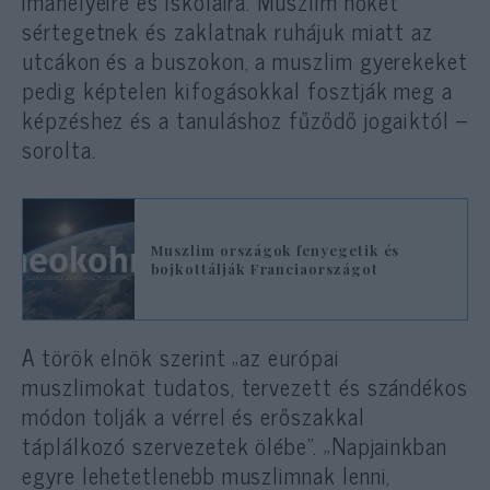
imahelyeire és iskoláira. Muszlim nőket
sértegetnek és zaklatnak ruhájuk miatt az
utcákon és a buszokon, a muszlim gyerekeket
pedig képtelen kifogásokkal fosztják meg a
képzéshez és a tanuláshoz fűződő jogaiktól –
sorolta.
Muszlim országok fenyegetik és
bojkottálják Franciaországot
A török elnök szerint „az európai
muszlimokat tudatos, tervezett és szándékos
módon tolják a vérrel és erőszakkal
táplálkozó szervezetek ölébe”. „Napjainkban
egyre lehetetlenebb muszlimnak lenni,