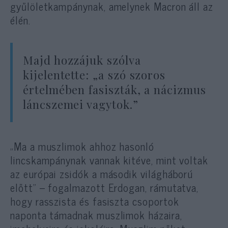
gyűlöletkampánynak, amelynek Macron áll az
élén.
Majd hozzájuk szólva
kijelentette: „a szó szoros
értelmében fasiszták, a nácizmus
láncszemei vagytok.”
„Ma a muszlimok ahhoz hasonló
lincskampánynak vannak kitéve, mint voltak
az európai zsidók a második világháború
előtt” – fogalmazott Erdogan, rámutatva,
hogy rasszista és fasiszta csoportok
naponta támadnak muszlimok házaira,