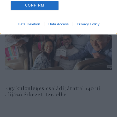
CONFIRM
Data Deletion
Data Access
Privacy Policy
Egy különleges családi járattal 140 új
alijázó érkezett Izraelbe