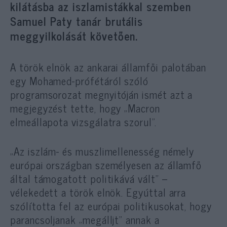
kilátásba az iszlamistákkal szemben
Samuel Paty tanár brutális
meggyilkolását követően.
A török elnök az ankarai államfői palotában
egy Mohamed-prófétáról szóló
programsorozat megnyitóján ismét azt a
megjegyzést tette, hogy „Macron
elmeállapota vizsgálatra szorul”.
„Az iszlám- és muszlimellenesség némely
európai országban személyesen az államfő
által támogatott politikává vált” –
vélekedett a török elnök. Egyúttal arra
szólította fel az európai politikusokat, hogy
parancsoljanak „megálljt” annak a