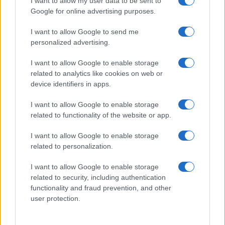
I want to allow my user data to be sent to
– tette hozzá Mohammed Moussaoui.
Google for online advertising purposes.
I want to allow Google to send me
A 47 éves Patyt azért gyilkolta meg és
personalized advertising.
fejezte le október 16-án egy 18 éves csecsen
I want to allow Google to enable storage
iszlamista Párizs közelében, mert a
related to analytics like cookies on web or
szólásszabadságról tartott óráján Mohamed-
device identifiers in apps.
karikatúrákat mutatott a diákoknak. A
csecsen tettest a rendőrség röviddel a
I want to allow Google to enable storage
related to functionality of the website or app.
támadást követően lelőtte.
I want to allow Google to enable storage
related to personalization.
A brutális gyilkosság után
I want to allow Google to enable storage
Franciaország lecsap az iszlamista
related to security, including authentication
szervezetekre
functionality and fraud prevention, and other
user protection.