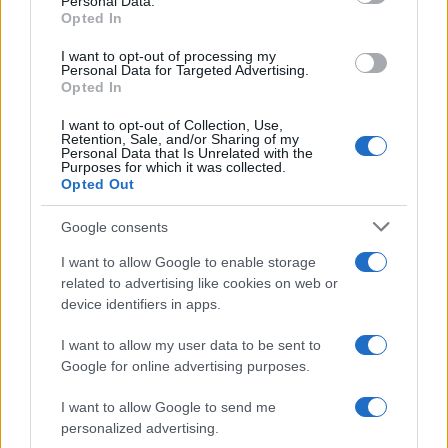
Personal Data.
valaki jöhet és beszólhat,
Opted In
lezsidózhat. Csak viselj sapkát,
I want to opt-out of processing my
és akkor biztonságban leszel”.
Personal Data for Targeted Advertising.
Opted In
I want to opt-out of Collection, Use,
Retention, Sale, and/or Sharing of my
Personal Data that Is Unrelated with the
Purposes for which it was collected.
Opted Out
Kamu bomba egy amszterdami kóser
étteremben
Google consents
I want to allow Google to enable storage
related to advertising like cookies on web or
device identifiers in apps.
I want to allow my user data to be sent to
Google for online advertising purposes.
I want to allow Google to send me
personalized advertising.