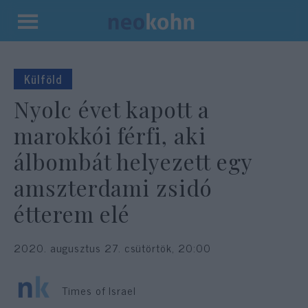
Kilépés
a
tartalomba
Külföld
Nyolc évet kapott a
marokkói férfi, aki
álbombát helyezett egy
amszterdami zsidó
étterem elé
2020. augusztus 27. csütörtök, 20:00
Times of Israel