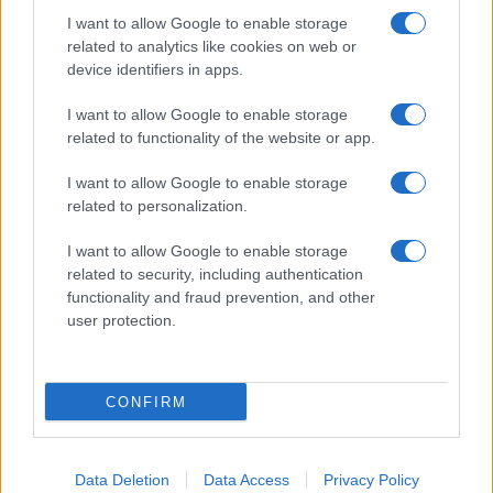
I want to allow Google to enable storage
related to analytics like cookies on web or
device identifiers in apps.
I want to allow Google to enable storage
related to functionality of the website or app.
I want to allow Google to enable storage
Mázel tov, Salom és Menuchi!
related to personalization.
Megházasodott Köves Slomó rabbi
elsőszülött fia
I want to allow Google to enable storage
related to security, including authentication
functionality and fraud prevention, and other
user protection.
CONFIRM
Data Deletion
Data Access
Privacy Policy