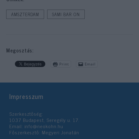
AMSZTERDAM
SAMI BAR ON
Megosztás:
Print
Email
Impresszum
Szerkesztőség:
1037 Budapest, Seregély u. 17.
Email:
info@neokohn.hu
Főszerkesztő: Megyeri Jonatán