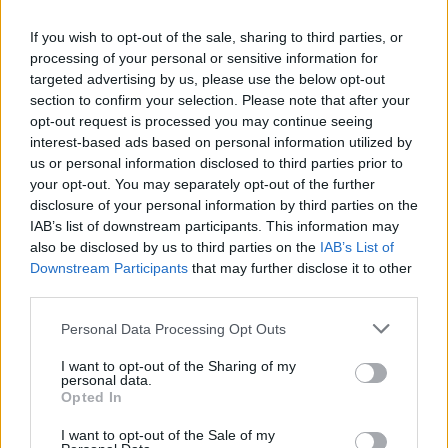
épületen lógó izraeli zászlót.
If you wish to opt-out of the sale, sharing to third parties, or
processing of your personal or sensitive information for
A férfit 52 napnyi börtönben töltött idő után
targeted advertising by us, please use the below opt-out
ítélték el vandalizmusért, de további
section to confirm your selection. Please note that after your
büntetés nélkül elengedték.
opt-out request is processed you may continue seeing
interest-based ads based on personal information utilized by
us or personal information disclosed to third parties prior to
Tetteire az ítélet nem utalt „gyűlölet-
your opt-out. You may separately opt-out of the further
bűncselekményként”.
disclosure of your personal information by third parties on the
IAB’s list of downstream participants. This information may
also be disclosed by us to third parties on the
IAB’s List of
Bar On korábban a Mandinernek nyilatkozott
Downstream Participants
that may further disclose it to other
third parties.
a hollandiai helyzet kapcsán, amikor azt
mondta
, hogy
Please note that this website/app uses one or more Google
Personal Data Processing Opt Outs
services and may gather and store information including but
not limited to your visit or usage behaviour. You may click to
I want to opt-out of the Sharing of my
personal data.
grant or deny consent to Google and its third-party tags to
Opted In
„ha nem akarsz bajt, akkor ne
use your data for below specified purposes in below Google
viselj kipát. Sosem lehet tudni,
consent section.
I want to opt-out of the Sale of my