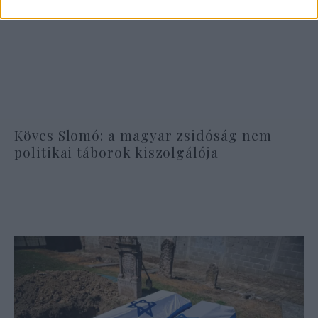
Köves Slomó: a magyar zsidóság nem
politikai táborok kiszolgálója