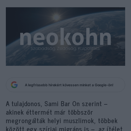
A legfrissebb hírekért kövessen minket a Google-ön!
A tulajdonos, Sami Bar On szerint –
akinek éttermét már többször
megrongálták helyi muszlimok, többek
között egy szíriai migráns is –, az ítélet