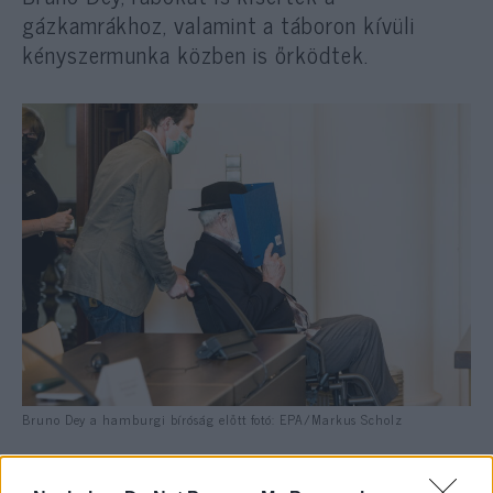
gázkamrákhoz, valamint a táboron kívüli
kényszermunka közben is őrködtek.
Bruno Dey a hamburgi bíróság előtt fotó: EPA/Markus Scholz
Az ügyészség szerint Bruno Dey bűnös, mert