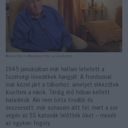
Marek Dunin-Wasowicz fotó: youtube.com
1945 januárjában már hallani lehetett a
tüzérségi lövedékek hangját. A frontvonal
már közel járt a táborhoz, amelyet elkezdtek
kiüríteni a nácik. Térdig érő hóban kellett
haladniuk. Aki nem bírta tovább és
összeesett, már sohasem állt fel, mert a sor
végén az SS katonák lelőtték őket – meséli
az egykori fogoly.