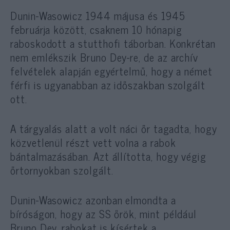
Dunin-Wasowicz 1944 májusa és 1945
februárja között, csaknem 10 hónapig
raboskodott a stutthofi táborban. Konkrétan
nem emlékszik Bruno Dey-re, de az archív
felvételek alapján egyértelmű, hogy a német
férfi is ugyanabban az időszakban szolgált
ott.
A tárgyalás alatt a volt náci őr tagadta, hogy
közvetlenül részt vett volna a rabok
bántalmazásában. Azt állította, hogy végig
őrtornyokban szolgált.
Dunin-Wasowicz azonban elmondta a
bíróságon, hogy az SS őrök, mint például
Bruno Dey, rabokat is kísértek a