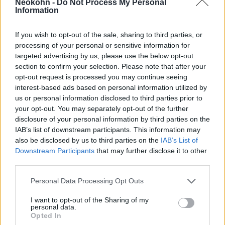
részese volt a náci gyilkoló gépezetnek.
Neokohn -
Do Not Process My Personal
Information
Az ilyen bírósági eljárásokhoz John Demjanjuk
If you wish to opt-out of the sale, sharing to third parties, or
(Rettegett Iván) volt náci őr 2011-es pere
processing of your personal or sensitive information for
teremtett precedenst Németországban, ahol
targeted advertising by us, please use the below opt-out
section to confirm your selection. Please note that after your
azóta több hasonló per is indult még életben
opt-out request is processed you may continue seeing
lévő, egykori náci őrökkel szemben.
interest-based ads based on personal information utilized by
us or personal information disclosed to third parties prior to
your opt-out. You may separately opt-out of the further
Dunin-Wasowicz a bíróságon visszautasította
disclosure of your personal information by third parties on the
a vádlott védekezését, miszerint nem volt
IAB’s list of downstream participants. This information may
választása, ugyanakkor hozzátette, nem tudja
also be disclosed by us to third parties on the
IAB’s List of
Downstream Participants
that may further disclose it to other
mit tett volna az ő helyében, mert a tábori
third parties.
őrség alternatívája a harc volt a keleti
fronton.
Please note that this website/app uses one or more Google
Personal Data Processing Opt Outs
services and may gather and store information including but
not limited to your visit or usage behaviour. You may click to
I want to opt-out of the Sharing of my
personal data.
grant or deny consent to Google and its third-party tags to
Opted In
„Tudta, hogy mi folyik ott. Nem
use your data for below specified purposes in below Google