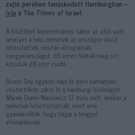
zajló perében tanúskodott Hamburgban –
írja
a The Times of Israel.
A Stutthof koncentrációs tábor az első volt,
amelyet a náci németek az országon kívül
létesítettek, miután elfoglalták
Lengyelországot. 65 ezren haltak meg ott,
közülük 28 ezer zsidó.
Bruno Dey egykori náci őr pere várhatóan
csütörtökön zárul le a hamburgi bíróságon.
Marek Dunin-Wasowicz 17 éves volt, amikor a
németek letartóztatták, mert arra
gyanakodtak, hogy tagja a lengyel
ellenállásnak.