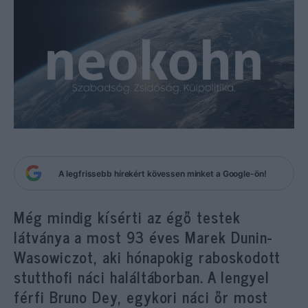
A legfrissebb hírekért kövessen minket a Google-ön!
Még mindig kísérti az égő testek
látványa a most 93 éves Marek Dunin-
Wasowiczot, aki hónapokig raboskodott
stutthofi náci haláltáborban. A lengyel
férfi Bruno Dey, egykori náci őr most