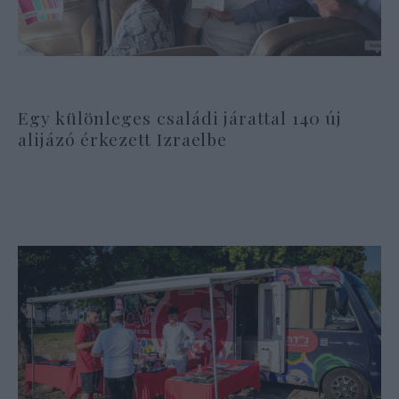
Egy különleges családi járattal 140 új
alijázó érkezett Izraelbe