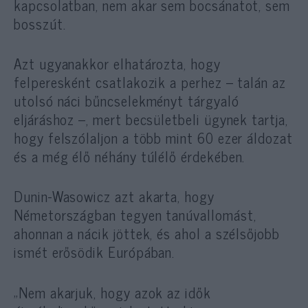
kapcsolatban, nem akar sem bocsánatot, sem
bosszút.
Azt ugyanakkor elhatározta, hogy
felperesként csatlakozik a perhez – talán az
utolsó náci bűncselekményt tárgyaló
eljáráshoz –, mert becsületbeli ügynek tartja,
hogy felszólaljon a több mint 60 ezer áldozat
és a még élő néhány túlélő érdekében.
Dunin-Wasowicz azt akarta, hogy
Németországban tegyen tanúvallomást,
ahonnan a nácik jöttek, és ahol a szélsőjobb
ismét erősödik Európában.
„Nem akarjuk, hogy azok az idők