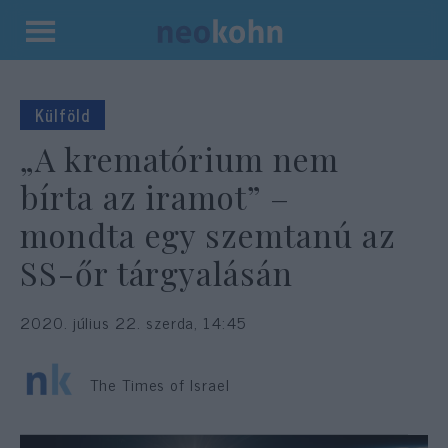
Kilépés
a
tartalomba
Külföld
„A krematórium nem
bírta az iramot” –
mondta egy szemtanú az
SS-őr tárgyalásán
2020. július 22. szerda, 14:45
The Times of Israel