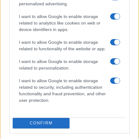
áthaladtak, de később rájöttek, hogy az a
personalized advertising.
„halál kapuja”.
I want to allow Google to enable storage
related to analytics like cookies on web or
Amikor megérkezett, a koncentrációs tábor
device identifiers in apps.
megsemmisítő táborrá alakult át, a nácik
I want to allow Google to enable storage
tervének részeként, amely a zsidók
related to functionality of the website or app.
szisztematikus kivégzéséről szólt.
I want to allow Google to enable storage
related to personalization.
Arról is beszélt, hogy emlékszik az emberek
I want to allow Google to enable storage
körvonalára a gázkamra előtti sorban.
related to security, including authentication
Belépés előtt levetkőztették őket, majd
functionality and fraud prevention, and other
foglyok húzták ki a holttesteket a
user protection.
gázkamrából.
CONFIRM
Amikor a táboron kívül kellett dolgoznia,
látta éhező magyar zsidók tömegét, főleg