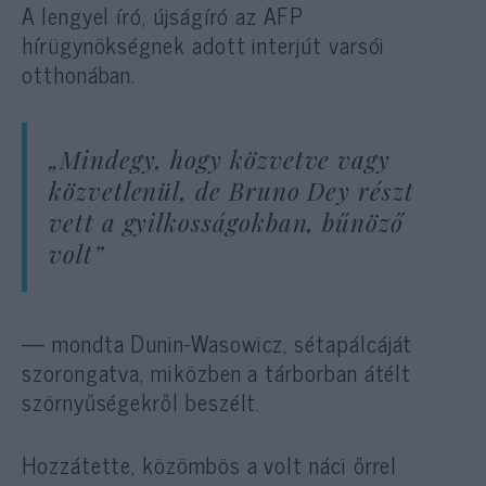
A lengyel író, újságíró az AFP
hírügynökségnek adott interjút varsói
otthonában.
„Mindegy, hogy közvetve vagy
közvetlenül, de Bruno Dey részt
vett a gyilkosságokban, bűnöző
volt”
— mondta Dunin-Wasowicz, sétapálcáját
szorongatva, miközben a tárborban átélt
szörnyűségekről beszélt.
Hozzátette, közömbös a volt náci őrrel