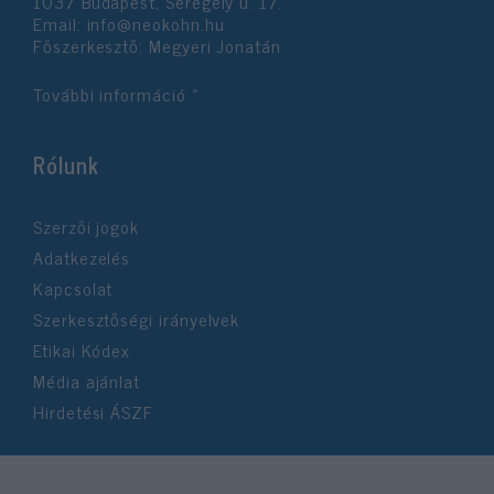
1037 Budapest, Seregély u. 17.
Email:
info@neokohn.hu
Főszerkesztő: Megyeri Jonatán
További információ »
Rólunk
Szerzői jogok
Adatkezelés
Kapcsolat
Szerkesztőségi irányelvek
Etikai Kódex
Média ajánlat
Hirdetési ÁSZF
©2026 Neokohn