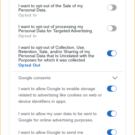
consent section.
volt kötelező azt tennie”
I want to opt-out of the Sale of my
Personal Data.
Opted In
I want to opt-out of processing my
— jelentette ki, majd megbocsáthatatlannak
Personal Data for Targeted Advertising.
Opted In
nevezte, hogy Németország ilyen sokáig
késlekedett a volt nácik bíróság elé
I want to opt-out of Collection, Use,
Retention, Sale, and/or Sharing of my
állításával.
Personal Data that Is Unrelated with the
Purposes for which it was collected.
Opted Out
Dunin-Wasowicz arról is mesélt, milyen volt
Google consents
megérkezni a koncentrációs táborba. Hosszú
vonatozás után érkezett meg 900
I want to allow Google to enable storage
related to advertising like cookies on web or
letartóztatott lengyellel. Kívülről először
device identifiers in apps.
szép virágágyasok, színes kerítés, tóban
úszkáló hattyúk látványa fogadta őket.
I want to allow my user data to be sent to
Google for online advertising purposes.
„Paradicsom”, gondolták először, amikor
I want to allow Google to send me