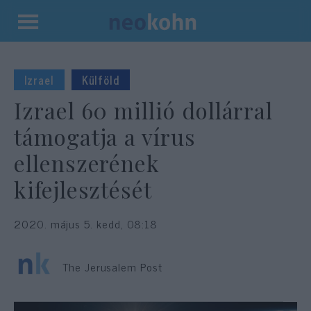
Kilépés
a
tartalomba
Izrael
Külföld
Izrael 60 millió dollárral
támogatja a vírus
ellenszerének
kifejlesztését
2020. május 5. kedd, 08:18
The Jerusalem Post