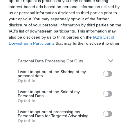
opt-out request is processed you may continue seeing
Ezt követően Ursula von der Leyen 1 milliárd
interest-based ads based on personal information utilized by
eurós hozzájárulást tett bejelentést az EU
us or personal information disclosed to third parties prior to
your opt-out. You may separately opt-out of the further
nevében. Boris Johnson brit miniszterelnök
disclosure of your personal information by third parties on the
pedig — aki nemrég maga is átesett a
IAB’s list of downstream participants. This information may
fertőzésen — „életünk legsürgetőbb közös
also be disclosed by us to third parties on the
IAB’s List of
Downstream Participants
that may further disclose it to other
találmányának” nevezte a kifejlesztésre váró
third parties.
ellenszert.
Please note that this website/app uses one or more Google
Personal Data Processing Opt Outs
services and may gather and store information including but
not limited to your visit or usage behaviour. You may click to
I want to opt-out of the Sharing of my
personal data.
grant or deny consent to Google and its third-party tags to
A korlátozások újabb enyhítését
Opted In
use your data for below specified purposes in below Google
jelentették be Izraelben
consent section.
I want to opt-out of the Sale of my
Personal Data.
Opted In
I want to opt-out of processing my
Personal Data for Targeted Advertising.
Opted In