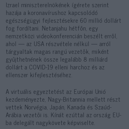
Izrael miniszterelnökének ígérete szerint
hazája a koronavírushoz kapcsolódó
egészségügyi fejlesztésekre 60 millió dollárt
fog fordítani. Netanjahu hétfőn, egy
nemzetközi videokonferencián beszélt erről,
ahol — az USA részvétele nélkül — arról
tárgyaltak magas rangú vezetők, miként
gyűjthetnének össze legalább 8 milliárd
dollárt a COVID-19 elleni harchoz és az
ellenszer kifejlesztéséhez.
A virtuális egyeztetést az Európai Unió
kezdeményezte, Nagy-Britannia mellett részt
vettek Norvégia, Japán, Kanada és Szaúd-
Arábia vezetői is. Kínát ezúttal az ország EU-
ba delegált nagykövete képviselte.