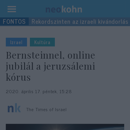
Kilépés
Rekordszinten az izraeli kivándorlás
a
tartalomba
Izrael
Kultúra
Bernsteinnel, online
jubilál a jeruzsálemi
kórus
2020. április 17. péntek, 15:28
The Times of Israel