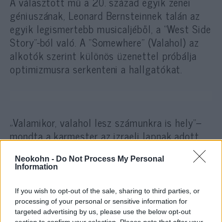
A választott mű a 20. század egyik zenei
géniuszának, Leonard Bernsteinnek talán az
egyik legismertebb musicaljéből, a “West Side
Story”-ból való. A “Somewhere” (Valahol) az
alkotók szerint különös üzenettel próbálja
optimizmusra serkenteni a hallgatókat.
„Valamikor, valahol lesz számunkra is hely”–
mondta a karmester az izraeli lapnak adott
interjújában, amelyben felidézte az együtt
töltött munkát és a zeneszerzővel
Neokohn -
Do Not Process My Personal
Information
kapcsolatos élményeit is.
A 78 éves Sperber, aki a vírus miatt maga is
If you wish to opt-out of the sale, sharing to third parties, or
veszélyeztetett korcsoporthoz tartozik,
processing of your personal or sensitive information for
targeted advertising by us, please use the below opt-out
otthonában, természetesen egyedül, egy üres