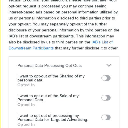
section to confirm your selection. Please note that after your
szobában dirigált az előadóknak. Eredetileg a
opt-out request is processed you may continue seeing
jövő hónapban, május 15-én léptek volna fel
interest-based ads based on personal information utilized by
egész estés jubileumi koncertjükkel.
us or personal information disclosed to third parties prior to
your opt-out. You may separately opt-out of the further
disclosure of your personal information by third parties on the
IAB’s list of downstream participants. This information may
Az előadás nem fog örökre
also be disclosed by us to third parties on the
IAB’s List of
Downstream Participants
that may further disclose it to other
elmaradni, ha kell, akkor az 51.
third parties.
évfordulóra mutatjuk be a
Please note that this website/app uses one or more Google
tervezett programot
Personal Data Processing Opt Outs
services and may gather and store information including but
not limited to your visit or usage behaviour. You may click to
I want to opt-out of the Sharing of my
personal data.
grant or deny consent to Google and its third-party tags to
Opted In
— idézi a lap Maya Polizert, a kórus
use your data for below specified purposes in below Google
consent section.
igazgatóját.
I want to opt-out of the Sale of my
Personal Data.
Opted In
I want to opt-out of processing my
Personal Data for Targeted Advertising.
Opted In
Goldmark-opera az M5-ön a