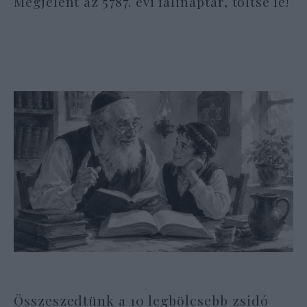
Megjelent az 5787. évi falinaptár, töltse le!
Összeszedtünk a 10 legbölcsebb zsidó