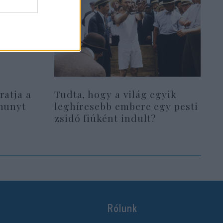
ratja a
Tudta, hogy a világ egyik
lhunyt
leghíresebb embere egy pesti
zsidó fiúként indult?
Rólunk