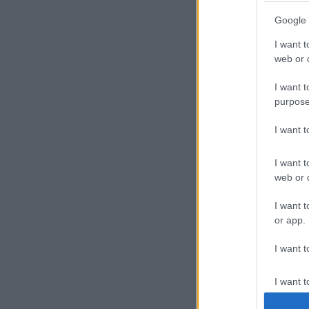
Google 
I want t
web or d
I want t
purpose
I want 
I want t
Az 
web or d
reg
Ris
I want t
or app.
Ram
I want t
I want t
authenti