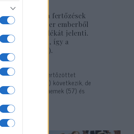
int Izraelben a fertőzések
magasabb. 260 ezer emberből
lyiek 0.1 százalékát jelenti.
t 435 ezer fő él, így a
etlenül a vírus).
lem áll, ahol 352 fertőzöttet
11) és Ashkelon (78) következik, de
sdód (58), Migdal Haemek (57) és