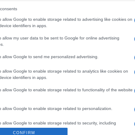
consents
Az Egészségügyi Minisztérium adatai szer
o allow Google to enable storage related to advertising like cookies on
aránya Bnei Brak lakosságán belül a leg
evice identifiers in apps.
267 esetet regisztráltak péntekig, ami a he
o allow my user data to be sent to Google for online advertising
Tel Aviv a második helyen áll 211 esettel (ot
s.
lakosság 0.05 százalékát támadta meg közv
to allow Google to send me personalized advertising.
o allow Google to enable storage related to analytics like cookies on
önálló esetek számát tekintve a lista élén Jeruzsá
evice identifiers in apps.
isztráltak eddig, majd Bnei Brak (267), Tel Aviv (2
ón Lecijón (76), Modiin (63), Petah Tikvah (63), A
o allow Google to enable storage related to functionality of the website
at Gan (55) is felkerült a listára.
o allow Google to enable storage related to personalization.
o allow Google to enable storage related to security, including
cation functionality and fraud prevention, and other user protection.
CONFIRM