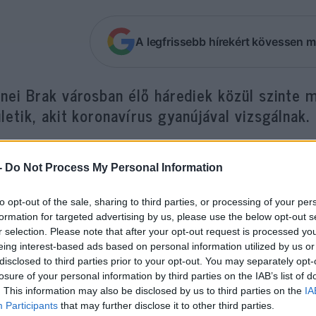
A legfrissebb hírekért kövessen m
nei Brak városban élő hárediek közül szinte m
letik, akit koronavírus gyanújával vizsgálnak.
i Brak városának romló helyzetére figyelmeztet e
-
Do Not Process My Personal Information
a
The Yeshiva World
.
to opt-out of the sale, sharing to third parties, or processing of your per
formation for targeted advertising by us, please use the below opt-out s
„Kezd Olaszországra hasonlítani, ami Bne
r selection. Please note that after your opt-out request is processed y
eing interest-based ads based on personal information utilized by us or
nyilatkozta a szakember pénteken az izrae
disclosed to third parties prior to your opt-out. You may separately opt-
losure of your personal information by third parties on the IAB’s list of
. This information may also be disclosed by us to third parties on the
IA
inte minden háredinél pozitív teszt születik, akit k
Participants
that may further disclose it to other third parties.