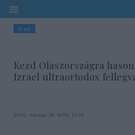
Kilépés
a
Izrael
tartalomba
Kezd Olaszországra hasonl
Izrael ultraortodox fellegv
2020. március 30. hétfő, 19:25