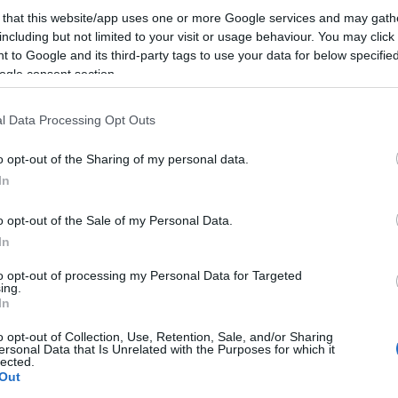
nak olyan családok, ahol 100 százalékos a fertőzö
 that this website/app uses one or more Google services and may gath
isztériumnak ajtóról ajtóra kell járnia, és eltávolí
including but not limited to your visit or usage behaviour. You may click 
 to Google and its third-party tags to use your data for below specifi
nem, az elközelgő hetekben tömegesen fognak jön
ogle consent section.
nden percben érkezik egy mentő Bnei Brakból, ami
l Data Processing Opt Outs
sítette meg egy nővér a médiának, aki a Tel Hasho
ondása szerint tömegével fogadnak embereket, és 
o opt-out of the Sharing of my personal data.
In
knak is súlyos állapotba kerülhet a tüdejük, akik
entkeznek.
o opt-out of the Sale of my Personal Data.
In
to opt-out of processing my Personal Data for Targeted
ing.
In
Az egészségügyi miniszt
izraeli orvosok
o opt-out of Collection, Use, Retention, Sale, and/or Sharing
ersonal Data that Is Unrelated with the Purposes for which it
lected.
Out