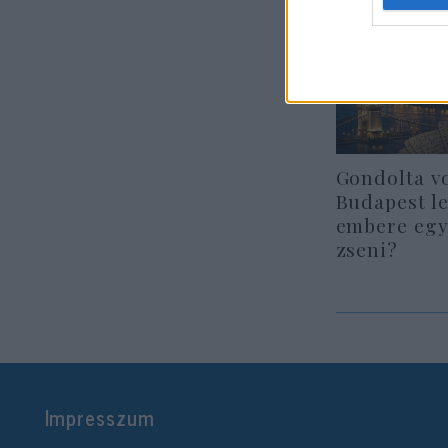
Gondolta v
Budapest l
embere egy
zseni?
Impresszum