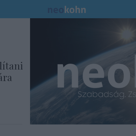
ítani
ára