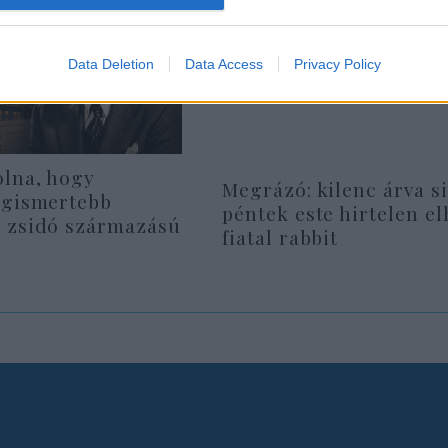
Data Deletion
Data Access
Privacy Policy
olna, hogy
Megrázó: kilenc árva si
egismertebb
péntek este hirtelen e
 zsidó származású
fiatal rabbit