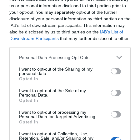
tagjai kijelentették, hogy a német határokat
us or personal information disclosed to third parties prior to
már hetekkel ezelőtt le kellett volna zárni a
your opt-out. You may separately opt-out of the further
disclosure of your personal information by third parties on the
„nem európaiak” előtt, a szintén neonáci Der
IAB’s list of downstream participants. This information may
Dritte Weg (a Harmadik Út) szerint pedig a
also be disclosed by us to third parties on the
IAB’s List of
vírust „elterelő taktikaként” használják a
Downstream Participants
that may further disclose it to other
third parties.
német vezetők, hogy elvonják a figyelmet a
Közel-Keletről érkező migránsáradat
Please note that this website/app uses one or more Google
Personal Data Processing Opt Outs
veszélyeiről.
services and may gather and store information including but
not limited to your visit or usage behaviour. You may click to
I want to opt-out of the Sharing of my
personal data.
grant or deny consent to Google and its third-party tags to
Opted In
Ukrajnában a szélsőjobboldali Azov mozgalom
use your data for below specified purposes in below Google
consent section.
egyik képviselője a Telegram üzenő
I want to opt-out of the Sale of my
Personal Data.
applikáción kijelentette, hogy a COVID-19
Opted In
terjedése „alapvetően nem a fehér emberek
I want to opt-out of processing my
hibája” és leszögezte, hogy az olaszországi
Personal Data for Targeted Advertising.
Opted In
etnikai kisebbségek tehetők egyedül
felelőssé a vírus ottani terjedéséért.
I want to opt-out of Collection, Use,
Retention, Sale, and/or Sharing of my