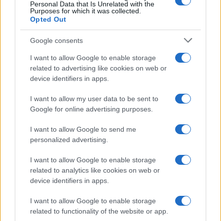
Personal Data that Is Unrelated with the
Purposes for which it was collected.
Az üzenetküldő platformot számos kritika
Opted Out
érte amiatt, hogy teret enged az ehhez
Google consents
hasonló szélsőséges retorikának.
I want to allow Google to enable storage
related to advertising like cookies on web or
device identifiers in apps.
Egy népszerű neonáci csoport
arra biztatta a tagjait,
I want to allow my user data to be sent to
Google for online advertising purposes.
szándékosan köhögjenek rá a
zsinagógák kilincseire, egy
I want to allow Google to send me
másik pedig arra kérte fertőzött
personalized advertising.
követőit, spricceljék nyálukat a
I want to allow Google to enable storage
rendőrökre.
related to analytics like cookies on web or
device identifiers in apps.
I want to allow Google to enable storage
Volt olyan csoport is, ami azért „magasztalt
related to functionality of the website or app.