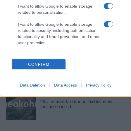
szentként” egy férfit, amiért az egy
I want to allow Google to enable storage
vegyesbolt alkalmazottjára köhögött New
related to personalization.
Jersey-ben állítva, hogy COVID-19 fertőzött.
I want to allow Google to enable storage
related to security, including authentication
Jeffrey Rosen amerikai főügyész-helyettes
functionality and fraud prevention, and other
kijelentette, hogy bárki, aki szándékosan
user protection.
terjeszti a COVID-19 vírust, terrorizmus
vádjával néz szemben, hiszen ebben az
esetben a vírus biológiai fegyvernek
CONFIRM
tekintendő.
Data Deletion
Data Access
Privacy Policy
FBI: neonácik zsidókat fertőznének
koronavírussal