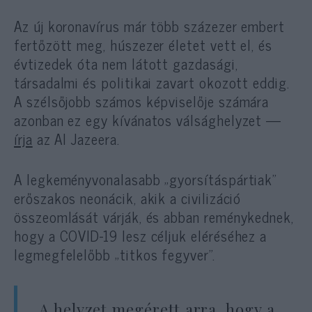
Az új koronavírus már több százezer embert
fertőzött meg, húszezer életet vett el, és
évtizedek óta nem látott gazdasági,
társadalmi és politikai zavart okozott eddig.
A szélsőjobb számos képviselője számára
azonban ez egy kívánatos válsághelyzet —
írja
az Al Jazeera.
A legkeményvonalasabb „gyorsításpártiak”
erőszakos neonácik, akik a civilizáció
összeomlását várják, és abban reménykednek,
hogy a COVID-19 lesz céljuk eléréséhez a
legmegfelelőbb „titkos fegyver”.
„A helyzet megérett arra, hogy a