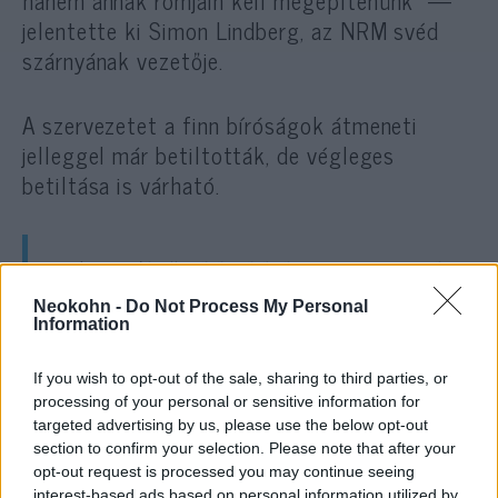
jelentette ki Simon Lindberg, az NRM svéd
szárnyának vezetője.
A szervezetet a finn bíróságok átmeneti
jelleggel már betiltották, de végleges
betiltása is várható.
Más szélsőjobboldali szervezetek
a járványra úgy tekintenek, mint
Neokohn -
Do Not Process My Personal
Information
lehetőségre xenofób, rasszista
üzeneteik további terjesztésére.
If you wish to opt-out of the sale, sharing to third parties, or
processing of your personal or sensitive information for
targeted advertising by us, please use the below opt-out
section to confirm your selection. Please note that after your
Németországban a (februárban Budapesten is
opt-out request is processed you may continue seeing
járt) Die Rechte (a Jobb) neonáci csoport
interest-based ads based on personal information utilized by