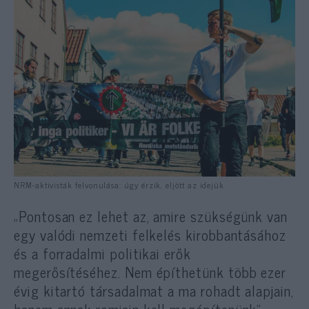
NRM-aktivisták felvonulása: úgy érzik, eljött az idejük
„Pontosan ez lehet az, amire szükségünk van
egy valódi nemzeti felkelés kirobbantásához
és a forradalmi politikai erők
megerősítéséhez. Nem építhetünk több ezer
évig kitartó társadalmat a ma rohadt alapjain,
hanem annak romjain kell megépítenünk” —