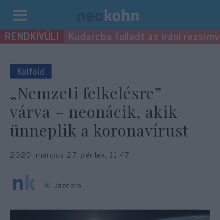
Kilépés
Kudarcba fulladt az iráni rezsimv
a
tartalomba
Külföld
„Nemzeti felkelésre”
várva – neonácik, akik
ünneplik a koronavírust
2020. március 27. péntek, 11:47
Al Jazeera