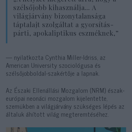
szélsőjobb kihasználja… A
világjárvány bizonytalansága
táptalajt szolgáltat a gyorsítás-
párti, apokaliptikus eszméknek,”
— nyilatkozta Cynthia Miller-Idriss, az
American University szociológusa és
szélsőjobboldal-szakértője a lapnak.
Az Északi Ellenállási Mozgalom (NRM) észak-
európai neonáci mozgalom kijelentette,
szemükben a világjárvány szükséges lépés az
általuk áhított világ megteremtéséhez.