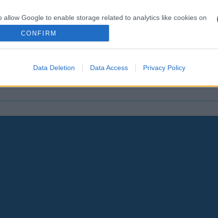
o allow Google to enable storage related to analytics like cookies on
evice identifiers in apps.
CONFIRM
t elul hónapban
Lesújtva fogadtuk a hír
o allow Google to enable storage related to functionality of the website
s elkövetni
meghalt a Rebbe bizal
Data Deletion
Data Access
Privacy Policy
o allow Google to enable storage related to personalization.
o allow Google to enable storage related to security, including
cation functionality and fraud prevention, and other user protection.