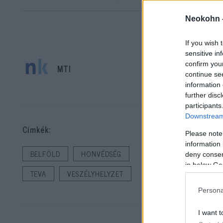
Neokohn 
If you wish 
sensitive in
confirm you
MTI
continue se
information 
Tov
further disc
participants
vál
Downstream 
Mi
Cimkék:
Please note
information 
A l
BELFÖLD
HONVÉDSÉG
deny consent
in below Go
San
TEVA
VESZÉLYHELYZET
Mes
Persona
Köz
I want t