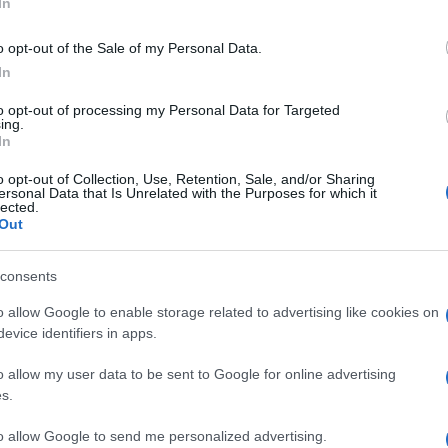
mányzati intézkedések keretében március 13-án m
In
lalatok biztonságáért felelős akciócsoport, amely
o opt-out of the Sale of my Personal Data.
iszter.
In
akciócsoport haladéktalanul megkezdte feladatát
to opt-out of processing my Personal Data for Targeted
ing.
én 71, az ország folyamatos működéséhez elengedh
In
dték el a munkát a honvédelmi irányító törzsek. Ez
o opt-out of Collection, Use, Retention, Sale, and/or Sharing
lalattal bővül, a biztonságos élelmiszer ellátás é
ersonal Data that Is Unrelated with the Purposes for which it
lected.
génellátás biztosítása érdekében.
Out
consents
o allow Google to enable storage related to advertising like cookies on
evice identifiers in apps.
o allow my user data to be sent to Google for online advertising
s.
to allow Google to send me personalized advertising.