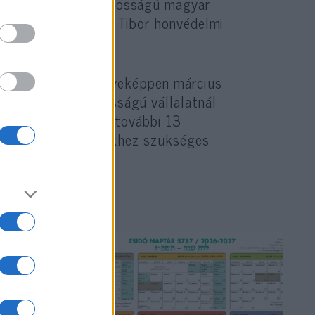
egalakult a létfontosságú magyar
nek vezetője Benkő Tibor honvédelmi
, melynek eredményeképpen március
etetlen, létfontosságú vállalatnál
en lista szerdától további 13
s a lélegeztetőgépekhez szükséges