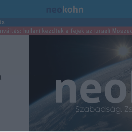
ás
mváltás: hullani kezdtek a fejek az izraeli Mosza
a