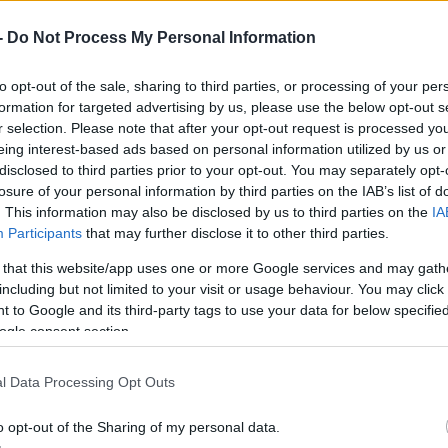
-
Do Not Process My Personal Information
to opt-out of the sale, sharing to third parties, or processing of your per
formation for targeted advertising by us, please use the below opt-out s
A legfrissebb hírekért kövessen m
r selection. Please note that after your opt-out request is processed y
eing interest-based ads based on personal information utilized by us or
disclosed to third parties prior to your opt-out. You may separately opt-
ábbi 13 távközlési, élelmiszeripari, gyógysze
losure of your personal information by third parties on the IAB’s list of
. This information may also be disclosed by us to third parties on the
IA
lalatnál jelennek meg a honvédelmi irányító 
Participants
that may further disclose it to other third parties.
nisztérium (HM) szerdán az MTI-vel.
 that this website/app uses one or more Google services and may gath
including but not limited to your visit or usage behaviour. You may click 
istán szerepel a Magyar Telekom, a TESCO-Global, 
 to Google and its third-party tags to use your data for below specifi
ogle consent section.
ofi-Aventis, a Richter Gedeon, a TEVA, a BUS-OXY
ser Hungarogáz, a LINDE GÁZ, és a SIAD Hungary
l Data Processing Opt Outs
leményükben felidézték: a koronavírus-járvány ter
o opt-out of the Sharing of my personal data.