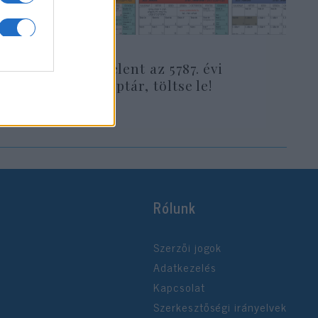
t:
Megjelent az 5787. évi
masa
falinaptár, töltse le!
Rólunk
Szerzői jogok
Adatkezelés
Kapcsolat
Szerkesztőségi irányelvek