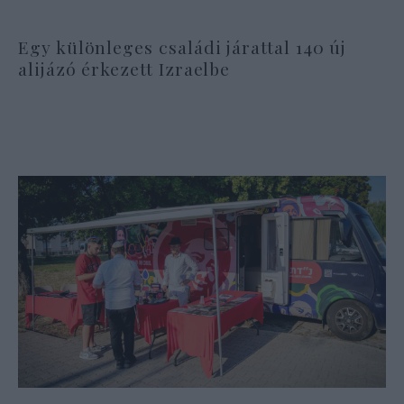
Egy különleges családi járattal 140 új
alijázó érkezett Izraelbe