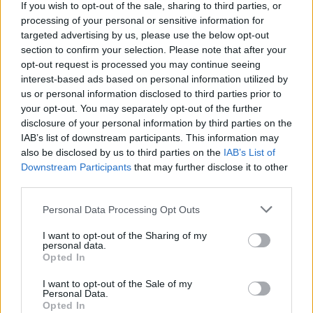
Március 7-én egy helyi bártulajdonosnál is
If you wish to opt-out of the sale, sharing to third parties, or
processing of your personal or sensitive information for
pozitív teszt született, ám a hatóságok
targeted advertising by us, please use the below opt-out
egészen addig nem tettek semmit, míg 15
section to confirm your selection. Please note that after your
másik, vele érintkező munkatársa szintén
opt-out request is processed you may continue seeing
megfertőződött. Március 10-én a bárokat
interest-based ads based on personal information utilized by
us or personal information disclosed to third parties prior to
bezárták, ám a sífelvonókat és hoteleket
your opt-out. You may separately opt-out of the further
továbbra is nyitva hagyták.
disclosure of your personal information by third parties on the
IAB’s list of downstream participants. This information may
also be disclosed by us to third parties on the
IAB’s List of
Downstream Participants
that may further disclose it to other
A vírus terjedése következtében a
third parties.
kormány március 13-án karantén
Please note that this website/app uses one or more Google
Personal Data Processing Opt Outs
alá vonta a várost övező egész
services and may gather and store information including but
völgyet (Paznauntal), és a
not limited to your visit or usage behaviour. You may click to
I want to opt-out of the Sharing of my
personal data.
grant or deny consent to Google and its third-party tags to
közelben lévő másik népszerű
Opted In
use your data for below specified purposes in below Google
síparadicsomot, St. Antont.
consent section.
I want to opt-out of the Sale of my
Personal Data.
Opted In