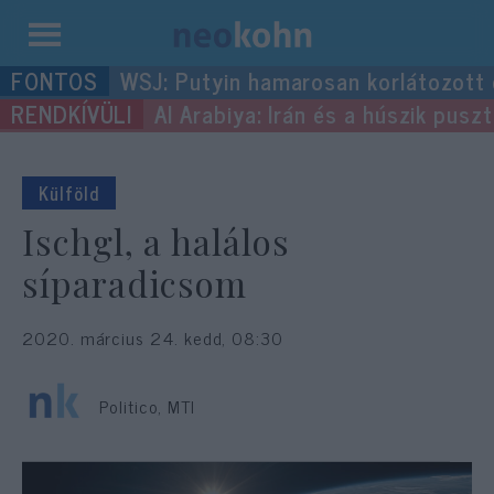
Kilépés
WSJ: Putyin hamarosan korlátozott
a
Al Arabiya: Irán és a húszik pus
tartalomba
Külföld
Ischgl, a halálos
síparadicsom
2020. március 24. kedd, 08:30
Politico, MTI