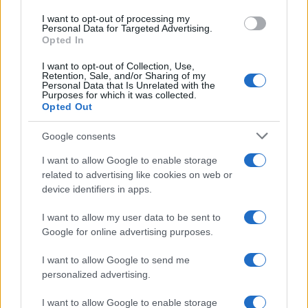
A történtek Németországban is jelentős
I want to opt-out of processing my
Personal Data for Targeted Advertising.
médiafigyelmet keltettek, ahonnan a legtöbb
Opted In
Ausztriába utazó turista érkezett. A tiroli
I want to opt-out of Collection, Use,
hatóságok szerint minden szükséges lépést
Retention, Sale, and/or Sharing of my
Personal Data that Is Unrelated with the
időben megtettek, noha többen ezt máig
Purposes for which it was collected.
Opted Out
vitatják. Vannak, akik szerint például azzal is
nagy hibát követtek el, hogy több száz ember
Google consents
számára hagyták, hogy más, környező
I want to allow Google to enable storage
helyeken szálljanak meg, miután elhagyták
related to advertising like cookies on web or
Ischglt.
device identifiers in apps.
I want to allow my user data to be sent to
Különösen sokan utazhattak át Innsbruckon,
Google for online advertising purposes.
a régió egyik legfontosabb központján. Az ő
esetükben örök kérdés marad: azóta vajon
I want to allow Google to send me
personalized advertising.
milyen messzire hordozták el magukkal a
vírust?
I want to allow Google to enable storage