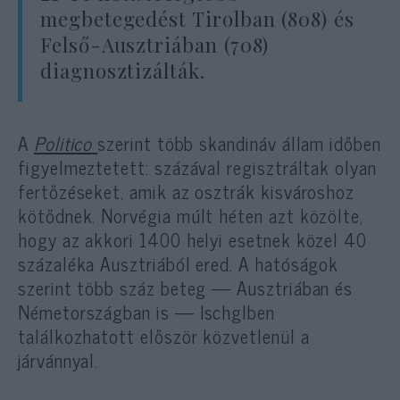
megbetegedést Tirolban (808) és
Felső-Ausztriában (708)
diagnosztizálták.
A
Politico
szerint több skandináv állam időben
figyelmeztetett: százával regisztráltak olyan
fertőzéseket, amik az osztrák kisvároshoz
kötődnek. Norvégia múlt héten azt közölte,
hogy az akkori 1400 helyi esetnek közel 40
százaléka Ausztriából ered. A hatóságok
szerint több száz beteg — Ausztriában és
Németországban is — Ischglben
találkozhatott először közvetlenül a
járvánnyal.