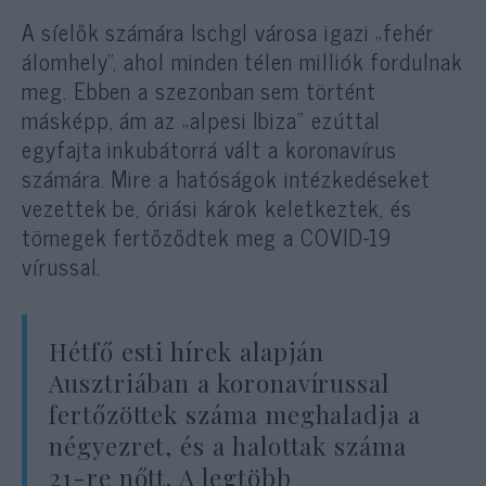
A síelők számára Ischgl városa igazi „fehér
álomhely”, ahol minden télen milliók fordulnak
meg. Ebben a szezonban sem történt
másképp, ám az „alpesi Ibiza” ezúttal
egyfajta inkubátorrá vált a koronavírus
számára. Mire a hatóságok intézkedéseket
vezettek be, óriási károk keletkeztek, és
tömegek fertőződtek meg a COVID-19
vírussal.
Hétfő esti hírek alapján
Ausztriában a koronavírussal
fertőzöttek száma meghaladja a
négyezret, és a halottak száma
21-re nőtt. A legtöbb