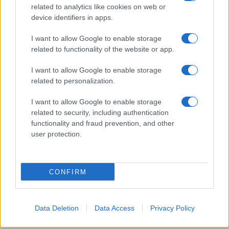
related to analytics like cookies on web or
device identifiers in apps.
I want to allow Google to enable storage
Kurz a koronavírusról: „Hála Istennek
related to functionality of the website or app.
Netanjahu tanácsaiért”
I want to allow Google to enable storage
related to personalization.
A
BBC
hétfői cikke szerint vizsgálat indul
I want to allow Google to enable storage
azzal a bárral szemben, ahol valószínűleg
related to security, including authentication
tudatosan elhallgatták az egyik dolgozó
functionality and fraud prevention, and other
fertőzését.
user protection.
Sebastian Kurz vezetésével Ausztriában mára
CONFIRM
az egyik legszigorúbb megelőzési politikát
vezették be Európában. A kancellár
döntésével a kormány szabályozta a
Data Deletion
Data Access
Privacy Policy
gyülekezési jogot, ahogy a köztereken való