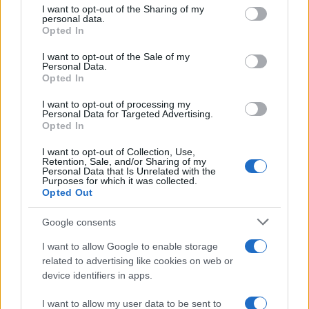
elhagyják intézetüket.
not limited to your visit or usage behaviour. You may click to
I want to opt-out of the Sharing of my
personal data.
grant or deny consent to Google and its third-party tags to
Opted In
A cseh városok többségében már telefonon
use your data for below specified purposes in below Google
consent section.
keresztül is lehet élelmiszereket, meleg ételt
I want to opt-out of the Sale of my
Personal Data.
rendelni. Az időseknek ugyanakkor számos
Opted In
önkéntes civil szervezet vagy ad hoc csoport,
I want to opt-out of processing my
például diákok, is igyekszik segítséget
Personal Data for Targeted Advertising.
Opted In
nyújtani a nehéz helyzetben.
I want to opt-out of Collection, Use,
Retention, Sale, and/or Sharing of my
Csehországban szerda délelőtt 464
Personal Data that Is Unrelated with the
Purposes for which it was collected.
fertőzöttet tartottak nyilván, hárman súlyos
Opted Out
állapotban vannak, hárman pedig már
Google consents
meggyógyultak – közölte Adam Vojtech. A
fertőzésgyanús embereket 36
I want to allow Google to enable storage
related to advertising like cookies on web or
laboratóriumban tesztelik. Eddig több mint
device identifiers in apps.
7600 személyt vizsgáltak meg.
I want to allow my user data to be sent to