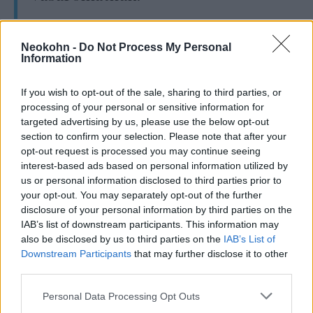
„A csütörtökön életbe lépő intézkedés célja
Neokohn -
Do Not Process My Personal
Information
megkönnyíteni a nyugdíjasoknak a
bevásárlást, és jobban védeni őket a
If you wish to opt-out of the sale, sharing to third parties, or
koronavírustól” – indokolta a döntést Babis.
processing of your personal or sensitive information for
targeted advertising by us, please use the below opt-out
section to confirm your selection. Please note that after your
opt-out request is processed you may continue seeing
interest-based ads based on personal information utilized by
Szupermaszkot fejlesztettek Izraelben
us or personal information disclosed to third parties prior to
a koronavírus elleni védekezéshez
your opt-out. You may separately opt-out of the further
disclosure of your personal information by third parties on the
IAB’s list of downstream participants. This information may
A kormány már korábban azt javasolta a 70
also be disclosed by us to third parties on the
IAB’s List of
évnél idősebb embereknek, hogy lehetőleg ne
Downstream Participants
that may further disclose it to other
third parties.
hagyják el otthonukat. Az idősotthonok
lakóinak egyenesen megtiltották, hogy
Please note that this website/app uses one or more Google
Personal Data Processing Opt Outs
services and may gather and store information including but