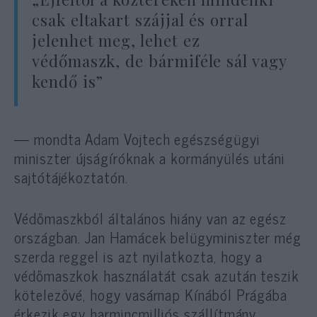
csak eltakart szájjal és orral
jelenhet meg, lehet ez
védőmaszk, de bármiféle sál vagy
kendő is”
— mondta Adam Vojtech egészségügyi
miniszter újságíróknak a kormányülés utáni
sajtótájékoztatón.
Védőmaszkból általános hiány van az egész
országban. Jan Hamácek belügyminiszter még
szerda reggel is azt nyilatkozta, hogy a
védőmaszkok használatát csak azután teszik
kötelezővé, hogy vasárnap Kínából Prágába
érkezik egy harmincmilliós szállítmány.