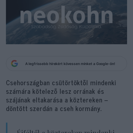
A legfrissebb hírekért kövessen minket a Google-ön!
Csehországban csütörtöktől mindenki
számára kötelező lesz orrának és
szájának eltakarása a köztereken –
döntött szerdán a cseh kormány.
„Éjféltől a köztereken mindenki