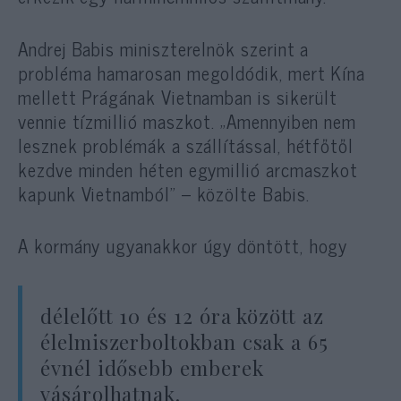
Andrej Babis miniszterelnök szerint a
probléma hamarosan megoldódik, mert Kína
mellett Prágának Vietnamban is sikerült
vennie tízmillió maszkot. „Amennyiben nem
lesznek problémák a szállítással, hétfőtől
kezdve minden héten egymillió arcmaszkot
kapunk Vietnamból” – közölte Babis.
A kormány ugyanakkor úgy döntött, hogy
délelőtt 10 és 12 óra között az
élelmiszerboltokban csak a 65
évnél idősebb emberek
vásárolhatnak.