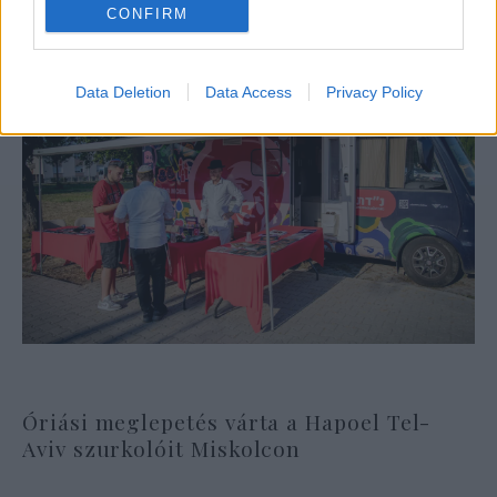
CONFIRM
Data Deletion
Data Access
Privacy Policy
Óriási meglepetés várta a Hapoel Tel-
Aviv szurkolóit Miskolcon