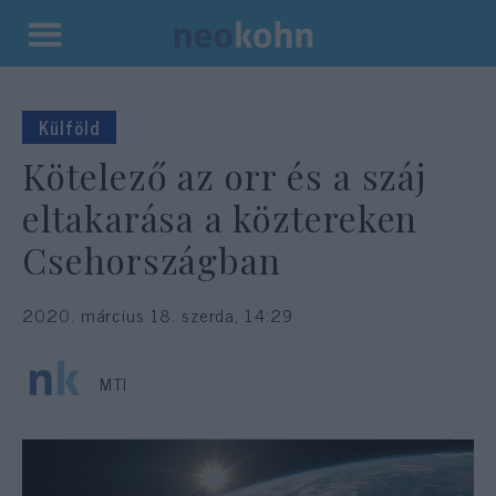
Kilépés
a
tartalomba
Külföld
Kötelező az orr és a száj
eltakarása a köztereken
Csehországban
2020. március 18. szerda, 14:29
MTI