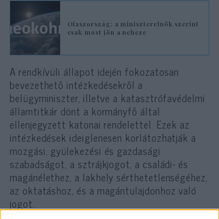
Olaszország: a miniszterelnök szerint
csak most jön a neheze
A rendkívüli állapot idején fokozatosan
bevezethető intézkedésekről a
belügyminiszter, illetve a katasztrófavédelmi
államtitkár dönt a kormányfő által
ellenjegyzett katonai rendelettel. Ezek az
intézkedések ideiglenesen korlátozhatják a
mozgási, gyülekezési és gazdasági
szabadságot, a sztrájkjogot, a családi- és
magánélethez, a lakhely sérthetetlenségéhez,
az oktatáshoz, és a magántulajdonhoz való
jogot.