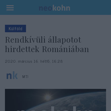
Kilépés
a
tartalomba
Külföld
Rendkívüli állapotot
hirdettek Romániában
2020. március 16. hétfő, 16:28
MTI