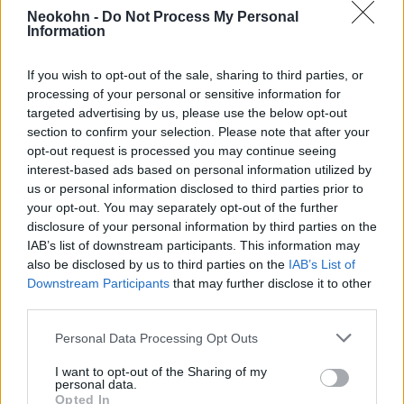
Neokohn -
Do Not Process My Personal
Information
Iohannis az ország lakosságához
intézett televíziós beszédében
If you wish to opt-out of the sale, sharing to third parties, or
kifejtette: Románia csak akkor
processing of your personal or sensitive information for
targeted advertising by us, please use the below opt-out
tudja hatékonyan felvenni a
section to confirm your selection. Please note that after your
harcot a koronavírus-járvánnyal,
opt-out request is processed you may continue seeing
és megvédeni állampolgárai
interest-based ads based on personal information utilized by
us or personal information disclosed to third parties prior to
életét, ha késlekedés nélkül a
your opt-out. You may separately opt-out of the further
meghozza a legdrasztikusabb
disclosure of your personal information by third parties on the
óvintézkedéseket.
IAB’s list of downstream participants. This information may
also be disclosed by us to third parties on the
IAB’s List of
Downstream Participants
that may further disclose it to other
third parties.
Az elnök leszögezte: a közszolgáltatások,
Please note that this website/app uses one or more Google
Personal Data Processing Opt Outs
energiaellátás működni fognak, és szükség
services and may gather and store information including but
esetén befagyasztják a gyógyszerek,
not limited to your visit or usage behaviour. You may click to
I want to opt-out of the Sharing of my
personal data.
alapélelmiszerek, villamosenergia-, víz-, gáz-
grant or deny consent to Google and its third-party tags to
Opted In