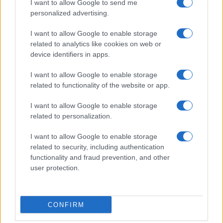
segítsék a járvány terjedésének
I want to allow Google to send me
personalized advertising.
megfékezését.
I want to allow Google to enable storage
A rendkívüli állapot bevezetéséről szóló
related to analytics like cookies on web or
device identifiers in apps.
rendelet azonnal hatályba lépett, de öt napon
belül a parlamentnek is jóvá kell hagynia.
I want to allow Google to enable storage
related to functionality of the website or app.
I want to allow Google to enable storage
related to personalization.
Tényleg egy kínai laborból szabadult
ki a koronavírus?
I want to allow Google to enable storage
related to security, including authentication
functionality and fraud prevention, and other
user protection.
CONFIRM