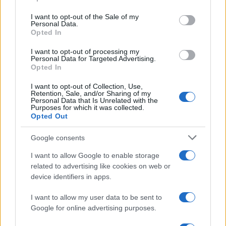
use your data for below specified purposes in below Google
és távhőszolgáltatás, üzemanyagok árát, az
consent section.
I want to opt-out of the Sale of my
utóbbi három hónap átlagát véve alapul. A
Personal Data.
Opted In
rendkívüli állapot idején az egészségügyi
intézmények versenyvizsga nélkül
I want to opt-out of processing my
Personal Data for Targeted Advertising.
felvehetnek új alkalmazottakat, a hatóságok
Opted In
pedig – fokozatosan és szükség esetén –
I want to opt-out of Collection, Use,
lezárhatják az országhatárokat, elrendelhetik
Retention, Sale, and/or Sharing of my
Personal Data that Is Unrelated with the
a közúti, vasúti, légi és vízi közlekedés
Purposes for which it was collected.
korlátozását – tette hozzá az államfő.
Opted Out
Google consents
Iohannis köszönetet mondott a koronavírus-
I want to allow Google to enable storage
járvánnyal fáradhatatlanul küzdő orvosoknak
related to advertising like cookies on web or
és egészségügyi alkalmazottaknak,
device identifiers in apps.
ugyanakkor felhívást intézett
I want to allow my user data to be sent to
polgártársaihoz, hogy a társadalmi
Google for online advertising purposes.
érintkezéseiket a minimálisra csökkentve