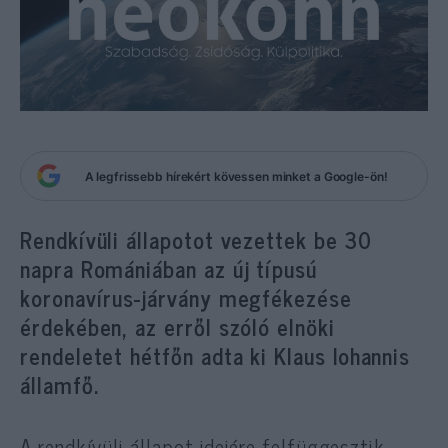
A legfrissebb hírekért kövessen minket a Google-ön!
Rendkívüli állapotot vezettek be 30
napra Romániában az új típusú
koronavírus-járvány megfékezése
érdekében, az erről szóló elnöki
rendeletet hétfőn adta ki Klaus Iohannis
államfő.
A rendkívüli állapot idejére felfüggesztik