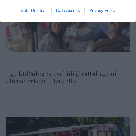
Data Deletion
Data Access
Privacy Policy
Egy különleges családi járattal 140 új
alijázó érkezett Izraelbe