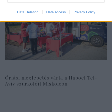
Data Deletion
Data Access
Privacy Policy
Óriási meglepetés várta a Hapoel Tel-
Aviv szurkolóit Miskolcon