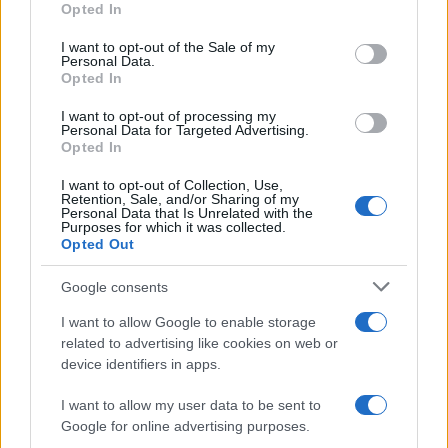
Opted In
együttműködés.
use your data for below specified purposes in below Google
consent section.
I want to opt-out of the Sale of my
Personal Data.
Az Al Hanetzach szerint a palesztin vezetés
Opted In
szándékosan pusztítja a zsidó múltra utaló
I want to opt-out of processing my
történelmi leleteket, s ha tehetik, a
Personal Data for Targeted Advertising.
Opted In
nemzetközi jog szintjén is igyekeznek minél
több helyszínt palesztin örökséggé
I want to opt-out of Collection, Use,
Retention, Sale, and/or Sharing of my
nyilváníttatni.
Personal Data that Is Unrelated with the
Purposes for which it was collected.
Opted Out
Google consents
Egy palesztin professzor szerint
I want to allow Google to enable storage
Izraelben soha nem éltek zsidók
related to advertising like cookies on web or
device identifiers in apps.
I want to allow my user data to be sent to
Google for online advertising purposes.