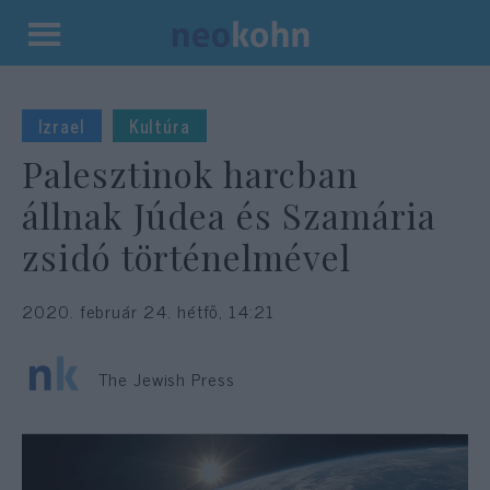
Kilépés
a
tartalomba
Izrael
Kultúra
Palesztinok harcban
állnak Júdea és Szamária
zsidó történelmével
2020. február 24. hétfő, 14:21
The Jewish Press