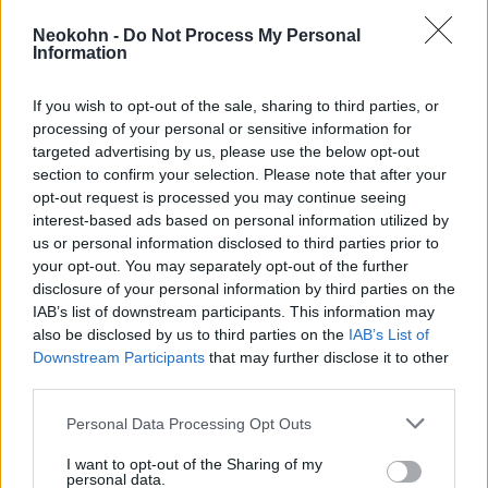
A Hatóság ugyanis az erőd területén nagy
betontalapzatot öntött, hogy feltudjanak
Neokohn -
Do Not Process My Personal
Information
állítani egy hatalmas palesztin zászlót. Az
ilyen építkezések ellehetetlenítik a későbbi
If you wish to opt-out of the sale, sharing to third parties, or
feltárásokat. Az zsidó szervezet szerint
processing of your personal or sensitive information for
targeted advertising by us, please use the below opt-out
section to confirm your selection. Please note that after your
opt-out request is processed you may continue seeing
„a palesztin vezetés háborút
interest-based ads based on personal information utilized by
folytat Izrael történelme ellen.”
us or personal information disclosed to third parties prior to
your opt-out. You may separately opt-out of the further
disclosure of your personal information by third parties on the
IAB’s list of downstream participants. This information may
A szervezet szerint a Júdea és Szamária
also be disclosed by us to third parties on the
IAB’s List of
területén található történelmi helyszínek
Downstream Participants
that may further disclose it to other
third parties.
95%-a teljesen ki vannak fosztva. Izrael
próbál egyezkedni, hogy feltárhassa a
Please note that this website/app uses one or more Google
Personal Data Processing Opt Outs
services and may gather and store information including but
palesztinok fennhatósága alatt levő
not limited to your visit or usage behaviour. You may click to
I want to opt-out of the Sharing of my
régészeti helyszíneket, de ritka a sikeres
personal data.
grant or deny consent to Google and its third-party tags to