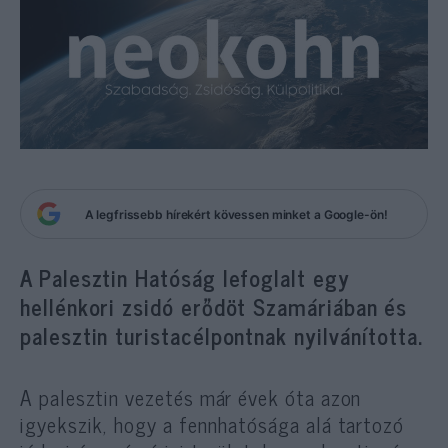
A legfrissebb hírekért kövessen minket a Google-ön!
A Palesztin Hatóság lefoglalt egy
hellénkori zsidó erődöt Szamáriában és
palesztin turistacélpontnak nyilvánította.
A palesztin vezetés már évek óta azon
igyekszik, hogy a fennhatósága alá tartozó