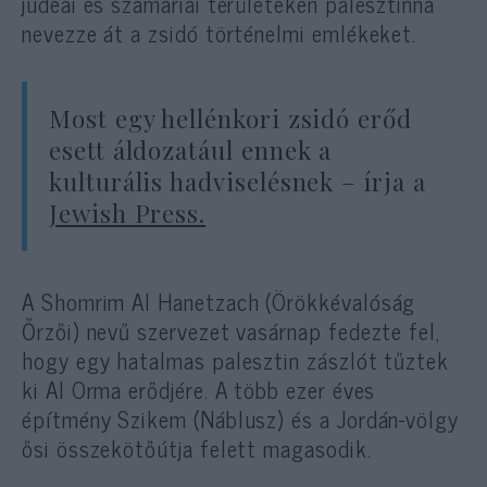
júdeai és számáriai területeken palesztinná
nevezze át a zsidó történelmi emlékeket.
Most egy hellénkori zsidó erőd
esett áldozatául ennek a
kulturális hadviselésnek – írja a
Jewish Press.
A Shomrim Al Hanetzach (Örökkévalóság
Őrzői) nevű szervezet vasárnap fedezte fel,
hogy egy hatalmas palesztin zászlót tűztek
ki Al Orma erődjére. A több ezer éves
építmény Szikem (Náblusz) és a Jordán-völgy
ősi összekötőútja felett magasodik.