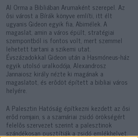
Al Orma a Bibliában Arumaként szerepel. Az
ősi várost a Bírák könyve említi, itt élt
ugyanis Gideon egyik fia, Abimélek. A
magaslat, amin a város épült, stratégiai
szempontból is fontos volt, mert szemmel
lehetett tartani a szikemi utat.
Évszázadokkal Gideon után a Hasmóneus-ház
egyik utolsó uralkodója, Alexandrosz
Jannaiosz király nézte ki magának a
magaslatot, és erődöt épített a bibliai város
helyére.
A Palesztin Hatóság építkezni kezdett az ősi
erőd romjain, s a szamáriai zsidó örökségért
felelős szervezet szerint a palesztinok
szándékosan pusztítják a zsidó emlékhelyet.