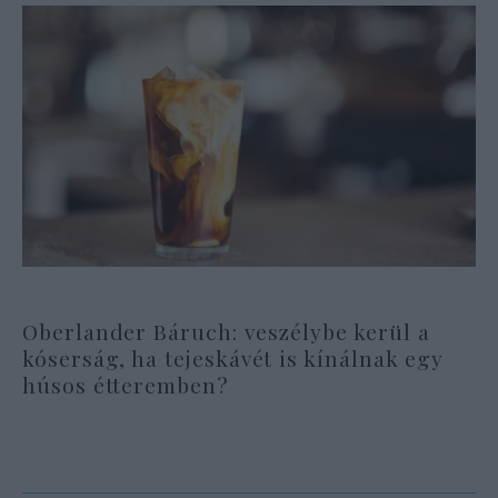
Oberlander Báruch: veszélybe kerül a
kóserság, ha tejeskávét is kínálnak egy
húsos étteremben?