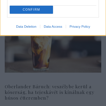
CONFIRM
Data Deletion
Data Access
Privacy Policy
Oberlander Báruch: veszélybe kerül a
kóserság, ha tejeskávét is kínálnak egy
húsos étteremben?