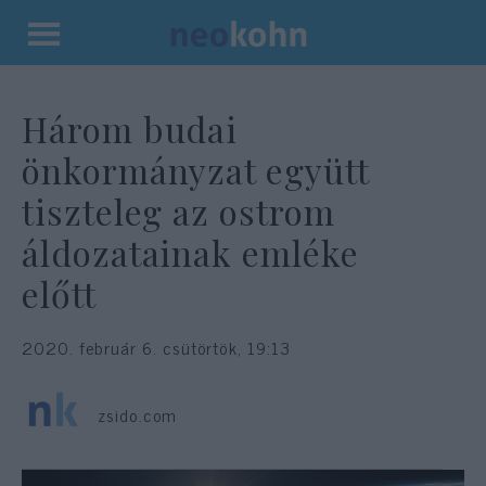
Kilépés
a
tartalomba
Három budai
önkormányzat együtt
tiszteleg az ostrom
áldozatainak emléke
előtt
2020. február 6. csütörtök, 19:13
zsido.com