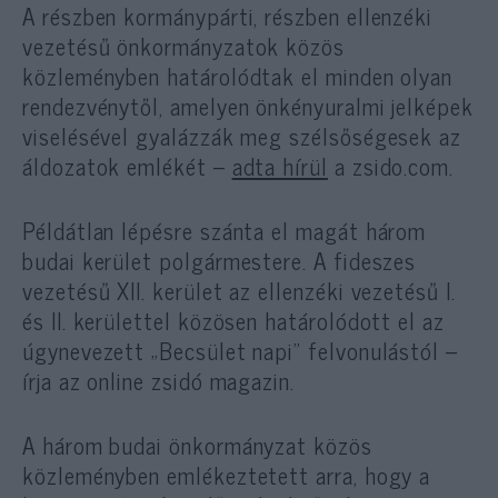
A részben kormánypárti, részben ellenzéki
vezetésű önkormányzatok közös
közleményben határolódtak el minden olyan
rendezvénytől, amelyen önkényuralmi jelképek
viselésével gyalázzák meg szélsőségesek az
áldozatok emlékét –
adta hírül
a zsido.com.
Példátlan lépésre szánta el magát három
budai kerület polgármestere. A fideszes
vezetésű XII. kerület az ellenzéki vezetésű I.
és II. kerülettel közösen határolódott el az
úgynevezett „Becsület napi” felvonulástól –
írja az online zsidó magazin.
A három budai önkormányzat közös
közleményben emlékeztetett arra, hogy a