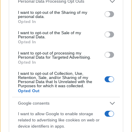
Personal Data Processing Opt Outs
services and may gather and store information including but
not limited to your visit or usage behaviour. You may click to
I want to opt-out of the Sharing of my
personal data.
grant or deny consent to Google and its third-party tags to
Opted In
use your data for below specified purposes in below Google
consent section.
I want to opt-out of the Sale of my
Personal Data.
Opted In
I want to opt-out of processing my
Personal Data for Targeted Advertising.
Opted In
I want to opt-out of Collection, Use,
Retention, Sale, and/or Sharing of my
Personal Data that Is Unrelated with the
Purposes for which it was collected.
Opted Out
Google consents
Egy különleges családi járattal 140 új
I want to allow Google to enable storage
alijázó érkezett Izraelbe
related to advertising like cookies on web or
device identifiers in apps.