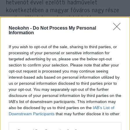
hetvenöt évvel ezelőtti hadművelet
következtében a magyar főváros nagy része
romba dőlt, lakosai közül több tízezren
elpusztultak, másokat pedig hosszú időre
Neokohn -
Do Not Process My Personal
elhurcoltak. „Az I., II. és XII. kerületi
Information
Önkormányzat fontosnak tartja a
megemlékezést Budapest második
If you wish to opt-out of the sale, sharing to third parties, or
processing of your personal or sensitive information for
világháborús ostromára, ennek érdekében az
targeted advertising by us, please use the below opt-out
eseményre saját programokkal készülnek. A
section to confirm your selection. Please note that after your
három önkormányzat 2020. február 8-án
opt-out request is processed you may continue seeing
interest-based ads based on personal information utilized by
megnyíló, közös, utcai kiállítással emlékezik
us or personal information disclosed to third parties prior to
az ostromban elhuny civilekre, katonákra,
your opt-out. You may separately opt-out of the further
nemzetiségtől, származástól, vallástól
disclosure of your personal information by third parties on the
függetlenül” – jelentették be.
IAB’s list of downstream participants. This information may
also be disclosed by us to third parties on the
IAB’s List of
Downstream Participants
that may further disclose it to other
A teljes írást
itt
lehet elolvasni.
third parties.
Please note that this website/app uses one or more Google