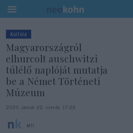
Kilépés
a
tartalomba
Külföld
Magyarországról
elhurcolt auschwitzi
túlélő naplóját mutatja
be a Német Történeti
Múzeum
2020. január 22. szerda, 17:28
MTI