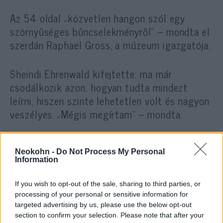
Az 54 oldal „közvetlen hangon szól egy
szörnyűséges bűncselekményről” – mondta el
szerdán Raphael Gross, a múzeum igazgatója.
Sheindi Ehrenwald kifejtette: ma már
csodálkozik azon, hogyan tudta mindezt
leírni, hiszen szinte lehetetlen volt és nagyon
veszélyes. „Mégis megírtam” – mondta.
Kiemelte:
Neokohn -
Do Not Process My Personal
Information
„Csak most állok készen arra,
If you wish to opt-out of the sale, sharing to third parties, or
hogy elmeséljem naplóm
processing of your personal or sensitive information for
targeted advertising by us, please use the below opt-out
történetét a világnak. Hamarosan
section to confirm your selection. Please note that after your