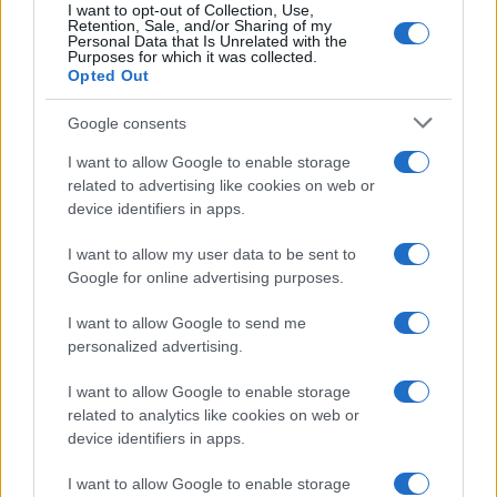
I want to opt-out of Collection, Use,
Retention, Sale, and/or Sharing of my
Personal Data that Is Unrelated with the
Purposes for which it was collected.
Bár Magyarország a második világháborúban
Opted Out
Németország szövetségese volt, 1944-ig
Google consents
800 ezer zsidót elkerült a nácik pusztítása.
I want to allow Google to enable storage
Az 1944 márciusában indult megszállással és
related to advertising like cookies on web or
a kollaboráns kormány felállításával azonban
device identifiers in apps.
megkezdődtek a deportálások. Mintegy 560
ezer magyar zsidót öltek meg a
I want to allow my user data to be sent to
Google for online advertising purposes.
megsemmisítőtáborokban.
I want to allow Google to send me
personalized advertising.
A világ vezetői és a holokauszttúlélők január
27-én emlékeznek meg Auschwitzban a
I want to allow Google to enable storage
haláltábor felszabadulásának 75.
related to analytics like cookies on web or
device identifiers in apps.
évfordulójáról.
I want to allow Google to enable storage