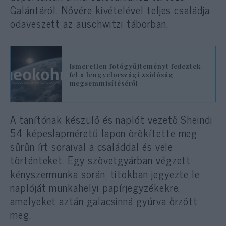
Galántáról. Nővére kivételével teljes családja
odaveszett az auschwitzi táborban.
Ismeretlen fotógyűjteményt fedeztek
fel a lengyelországi zsidóság
megsemmisítéséről
A tanítónak készülő és naplót vezető Sheindi
54 képeslapméretű lapon örökítette meg
sűrűn írt soraival a családdal és vele
történteket. Egy szövetgyárban végzett
kényszermunka során, titokban jegyezte le
naplóját munkahelyi papírjegyzékekre,
amelyeket aztán galacsinná gyúrva őrzött
meg.