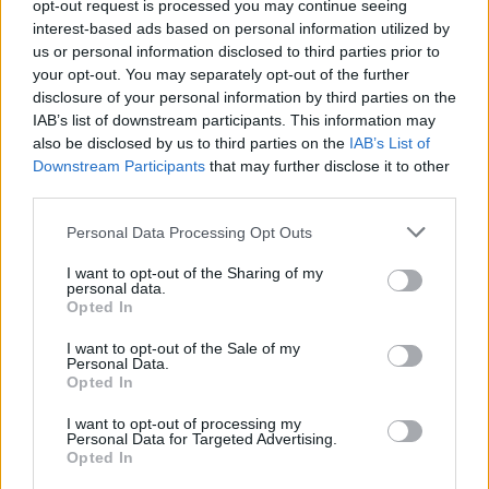
meghalok és nem akarom, hogy
opt-out request is processed you may continue seeing
interest-based ads based on personal information utilized by
feledésbe merüljenek azok az
us or personal information disclosed to third parties prior to
emberek, akiket megöltek”.
your opt-out. You may separately opt-out of the further
disclosure of your personal information by third parties on the
IAB’s list of downstream participants. This information may
also be disclosed by us to third parties on the
IAB’s List of
A Német Történeti Múzeummal
Downstream Participants
that may further disclose it to other
együttműködésben a Bild című német napilap
third parties.
is terjedelmes cikkben ismerteti honlapján a
Please note that this website/app uses one or more Google
Personal Data Processing Opt Outs
most először a nyilvánosság elé került
services and may gather and store information including but
történelmi dokumentumot. A múzeum
not limited to your visit or usage behaviour. You may click to
I want to opt-out of the Sharing of my
personal data.
mozijában január 30-ig naponta bemutatják a
grant or deny consent to Google and its third-party tags to
Opted In
use your data for below specified purposes in below Google
Sheindi naplója című, a napilap gondozásában
consent section.
I want to opt-out of the Sale of my
készült filmet.
Personal Data.
Opted In
I want to opt-out of processing my
Personal Data for Targeted Advertising.
Opted In
Holokauszt-túlélőket ábrázoló
fotókiállítás nyílt Essenben