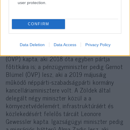
user protection.
Netanjahu „Izrael nagy barátjának”
CONFIRM
nevezte az osztrák exkancellárt
Data Deletion
Data Access
Privacy Policy
A belügyminiszteri tárcát Karl Nehammer
(ÖVP) kapta, aki 2018 óta egyben pártja
főtitkára is; a pénzügyminiszter pedig Gernot
Blümel (ÖVP) lesz, aki a 2019 májusáig
működő néppárti-szabadságpárti kormány
kancelláriaminisztere volt. A Zöldek által
delegált négy miniszter közül a a
környezetvédelemért, infrastruktúráért és
közlekedésért felelős tárcát Leonore
Gewessler kapta. Igazságügyi miniszter pedig
a migrációs hátterű Alma Zadic lesz, aki