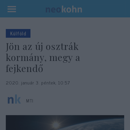
Kilépés
a
tartalomba
Külföld
Jön az új osztrák
kormány, megy a
fejkendő
2020. január 3. péntek, 10:57
MTI