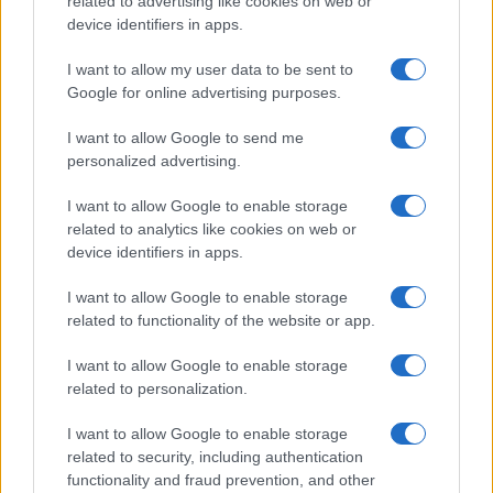
related to advertising like cookies on web or
kilencen képviselik a női nemet
device identifiers in apps.
(53 százalék).
I want to allow my user data to be sent to
Google for online advertising purposes.
I want to allow Google to send me
Az ÖVP kormánytagjai közül többen már
personalized advertising.
korábban is részt vettek kormányzati
munkában; így Sebastian Kurz másodszor lesz
I want to allow Google to enable storage
related to analytics like cookies on web or
Ausztria kancellárja. Alexander Schallenberg
device identifiers in apps.
(ÖVP) az egyetlen olyan miniszter, aki a
Brigitte Bierlein vezette ügyvezető kormány
I want to allow Google to enable storage
munkájában is részt vett; ő továbbra is
related to functionality of the website or app.
külügyminiszter marad. Először tölti be nő a
I want to allow Google to enable storage
védelmi miniszteri posztot; Klaudia Tannernek
related to personalization.
(ÖVP) a szövetségi hadsereg finanszírozási
I want to allow Google to enable storage
gondjait és felszerelésbeli hiányosságait kell
related to security, including authentication
majd orvosolnia többek között.
functionality and fraud prevention, and other