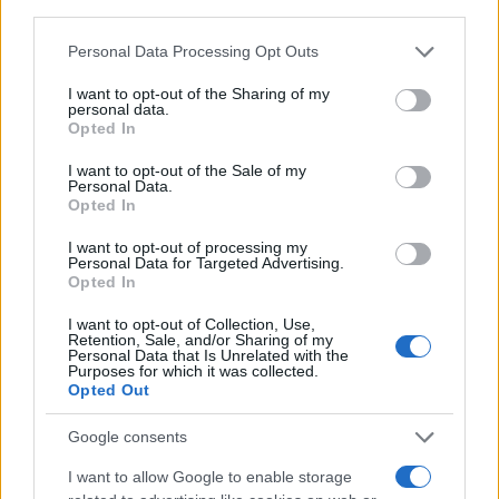
karbonsemlegessé kell válnia.
third parties.
Please note that this website/app uses one or more Google
Personal Data Processing Opt Outs
services and may gather and store information including but
Az első ilyen koalíciós kormányba a néppárt
not limited to your visit or usage behaviour. You may click to
I want to opt-out of the Sharing of my
personal data.
grant or deny consent to Google and its third-party tags to
tíz minisztert és egy államtitkárt, míg a
Opted In
use your data for below specified purposes in below Google
Zöldek három minisztert és egy államtitkárt
consent section.
I want to opt-out of the Sale of my
delegált. Sebastian Kurz (ÖVP) leendő
Personal Data.
Opted In
kancellár és Werner Kogler (Zöldek) leendő
alkancellár mellett így 13 miniszter és két
I want to opt-out of processing my
Personal Data for Targeted Advertising.
államtitkár lesz tagja lesz az új kabinetnek;
Opted In
Kogler a sport-, közéleti, művészeti és
I want to opt-out of Collection, Use,
kulturális miniszteri pozíciót is betölti majd.
Retention, Sale, and/or Sharing of my
Personal Data that Is Unrelated with the
Purposes for which it was collected.
Opted Out
A korábbi osztrák kormányokhoz
Google consents
képest rekordot dönt a nők
I want to allow Google to enable storage
aránya; a 17 fős kormányban