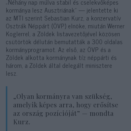
„Néhány nap múlva stabil és cselekvőképes
kormánya lesz Ausztriának” — jelentette ki
az MTI szerint Sebastian Kurz, a konzervatív
Osztrák Néppárt (ÖVP) elnöke, miután Werner
Koglerrel, a Zöldek listavezetőjével közösen
csütörtök délután bemutatták a 300 oldalas
kormányprogramot. Az első, az ÖVP és a
Zöldek alkotta kormánynak tíz néppárti és
három, a Zöldek által delegált minisztere
lesz.
„Olyan kormányra van szükség,
amelyik képes arra, hogy erősítse
az ország pozícióját” — mondta
Kurz.