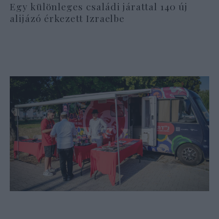
Egy különleges családi járattal 140 új
alijázó érkezett Izraelbe