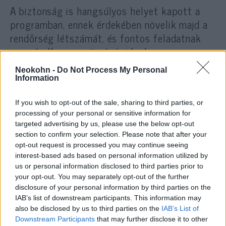
A biztonság is hangsúlyos helyet kapott a
programban, ennek érdekében növelik majd a
rendőrség létszámát, és fontos feladatnak
nevezte Kurz a szövetségi hadsereg
alkalmasságának növelését is.
Neokohn -
Do Not Process My Personal
Information
Az oktatás feladata lesz a német
If you wish to opt-out of the sale, sharing to third parties, or
nyelvoktatás a migrációs hátterű diákok
processing of your personal or sensitive information for
számára, de digitális osztálytermeket is
targeted advertising by us, please use the below opt-out
létrehoznak majd. A Zöldek által
section to confirm your selection. Please note that after your
kezdeményezett klímaváltozás elleni harc
opt-out request is processed you may continue seeing
interest-based ads based on personal information utilized by
hangsúlyosan szerepel a kormányprogramban,
us or personal information disclosed to third parties prior to
amely előirányozza, hogy
your opt-out. You may separately opt-out of the further
disclosure of your personal information by third parties on the
IAB’s list of downstream participants. This information may
also be disclosed by us to third parties on the
IAB’s List of
Ausztriának 2040-ig
Downstream Participants
that may further disclose it to other