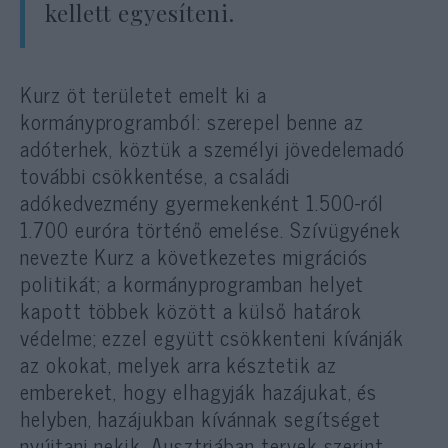
kellett egyesíteni.
Kurz öt területet emelt ki a
kormányprogramból: szerepel benne az
adóterhek, köztük a személyi jövedelemadó
további csökkentése, a családi
adókedvezmény gyermekenként 1.500-ról
1.700 euróra történő emelése. Szívügyének
nevezte Kurz a következetes migrációs
politikát; a kormányprogramban helyet
kapott többek között a külső határok
védelme; ezzel együtt csökkenteni kívánják
az okokat, melyek arra késztetik az
embereket, hogy elhagyják hazájukat, és
helyben, hazájukban kívánnak segítséget
nyújtani nekik. Ausztriában tervek szerint