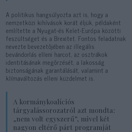
A politikus hangsúlyozta azt is, hogy a
nemzetközi kihívások korát éljük, példaként
említette a Nyugat-és Kelet-Európa közötti
feszültséget és a Brexitet. Fontos feladatnak
nevezte bevezetőjében az illegális
bevándorlás elleni harcot, az osztrákok
identitásának megőrzését, a lakosság
biztonságának garantálását, valamint a
klímaváltozás elleni küzdelmet is.
A kormánykoalíciós
tárgyalássorozatról azt mondta:
„nem volt egyszerű”, mivel két
nagyon eltérő párt programját