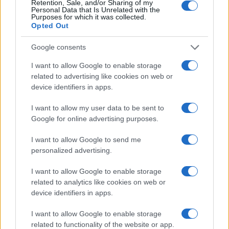
Retention, Sale, and/or Sharing of my
Personal Data that Is Unrelated with the
Purposes for which it was collected.
Opted Out
Google consents
I want to allow Google to enable storage
related to advertising like cookies on web or
device identifiers in apps.
I want to allow my user data to be sent to
Google for online advertising purposes.
I want to allow Google to send me
personalized advertising.
Az Iszakár-ügy hátterében a helyi lapok
szerint ott lehet az utóbbi hónapok Moszkva
I want to allow Google to enable storage
és Jeruzsálem közötti feszültsége, amit az is
related to analytics like cookies on web or
device identifiers in apps.
jelez, hogy mindennapossá vált az izraeliek
feltartóztatása a moszkvai repülőtéren.
I want to allow Google to enable storage
related to functionality of the website or app.