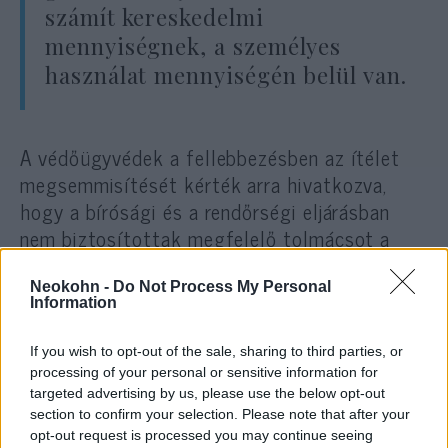
számít kereskedelmi
mennyiségnek, a személyes
használat mennyiségén belül van.
A védőügyvédek a fellebbezésben az ítélet
megsemmisítését kérték arra hivatkozva,
hogy a bírósági és a rendőrségi eljárásban
nem biztosítottak megfelelő tolmácsot a
gyanúsítottnak. A védelem azt is
hangoztatta, hogy a nőre túlságosan súlyos
Neokohn -
Do Not Process My Personal
Information
büntetést szabtak ki.
If you wish to opt-out of the sale, sharing to third parties, or
Az izraeli katonai rádió jelentése szerint a
processing of your personal or sensitive information for
targeted advertising by us, please use the below opt-out
tárgyaláson a bírók ismételten azzal
section to confirm your selection. Please note that after your
szembesítették Iszakárt, hogy aláírta az
opt-out request is processed you may continue seeing