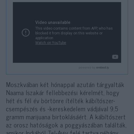
Moszkvában két hónappal azután tárgyalták
Naama Iszakár fellebbezési kérelmét, hogy
hét és fél év börtönre ítélték kábítószer-
csempészés és -kereskedelem vádjával 9,5
gramm marijuana birtoklásáért. A kábítószert
az orosz hatóságok a poggyászában találták,
amikor Indiából Tel-Aviv felé tartva néhány