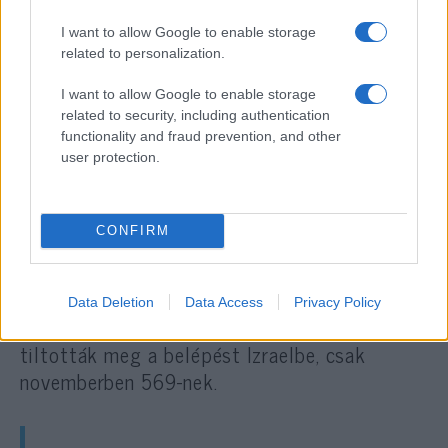
Szerdán negyvenhat izraeli beutazót hosszú
I want to allow Google to enable storage
órákig őrizetben tartottak Moszkvában, és
related to personalization.
kihallgatták őket útlevél-ellenőrzésük
I want to allow Google to enable storage
közben. A hónap eleje óta huszonkilenc izraeli
related to security, including authentication
állampolgárnak – köztük befolyásos
functionality and fraud prevention, and other
üzletembereknek – megtiltották a beutazást
user protection.
a repülőtérre érve Oroszországba.
CONFIRM
A Jediót Ahronót Oroszország Tel-Aviv-i
nagykövetségéhez fordult magyarázatért. A
követségen azt válaszolták, hogy idén
Data Deletion
Data Access
Privacy Policy
december 1-ig 5741 orosz turistának
tiltották meg a belépést Izraelbe, csak
novemberben 569-nek.