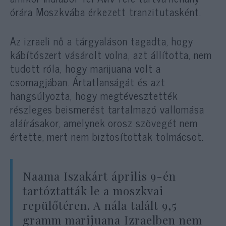
órára Moszkvába érkezett tranzitutasként.
Az izraeli nő a tárgyaláson tagadta, hogy
kábítószert vásárolt volna, azt állította, nem
tudott róla, hogy marijuana volt a
csomagjában. Ártatlanságát és azt
hangsúlyozta, hogy megtévesztették
részleges beismerést tartalmazó vallomása
aláírásakor, amelynek orosz szövegét nem
értette, mert nem biztosítottak tolmácsot.
Naama Iszakárt április 9-én
tartóztatták le a moszkvai
repülőtéren. A nála talált 9,5
gramm marijuana Izraelben nem