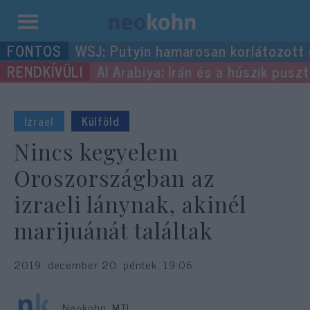
Kilépés
WSJ: Putyin hamarosan korlátozott
a
Al Arabiya: Irán és a húszik pus
tartalomba
Izrael
Külföld
Nincs kegyelem
Oroszországban az
izraeli lánynak, akinél
marijuánát találtak
2019. december 20. péntek, 19:06
Neokohn, MTI