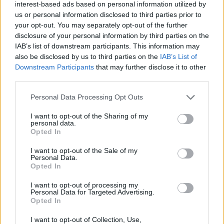
ellene szóló vádat a kábítószer-
interest-based ads based on personal information utilized by
kereskedelemről.
us or personal information disclosed to third parties prior to
your opt-out. You may separately opt-out of the further
disclosure of your personal information by third parties on the
Benjamin Netanjahu egy szerdai, a Likud párt
IAB’s list of downstream participants. This information may
also be disclosed by us to third parties on the
IAB’s List of
elnöki székéért folytatott haifai
Downstream Participants
that may further disclose it to other
kampánygyűlésen megígérte Naama Iszakár
third parties.
„hazahozatalát”, de másnap tanácsadói
Please note that this website/app uses one or more Google
Personal Data Processing Opt Outs
megpróbálták lecsillapítani a kedélyeket, és
services and may gather and store information including but
azt hangsúlyozták, nem világos, hogy a
not limited to your visit or usage behaviour. You may click to
I want to opt-out of the Sharing of my
personal data.
kormányfő mikor tudja elérni szabadulását.
grant or deny consent to Google and its third-party tags to
Opted In
use your data for below specified purposes in below Google
consent section.
I want to opt-out of the Sale of my
Tel-Avivban több százan tüntettek Naama
Personal Data.
Opted In
Iszakár szabadon engedéséért, tiltakozva az
ellen, hogy Ororszország politikai
I want to opt-out of processing my
Personal Data for Targeted Advertising.
játszmákhoz használja fel a fiatal nő ügyét.
Opted In
I want to opt-out of Collection, Use,