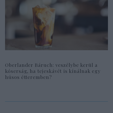
Oberlander Báruch: veszélybe kerül a
kóserság, ha tejeskávét is kínálnak egy
húsos étteremben?