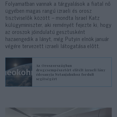
Folyamatban vannak a tárgyalások a fiatal nő
ügyében magas rangú izraeli és orosz
tisztviselők között – mondta Israel Katz
külügyminiszter, aki reményét fejezte ki, hogy
az oroszok jóindulatú gesztusként
hazaengedik a lányt, még Putyin elnök január
végére tervezett izraeli látogatása előtt.
Az Oroszországban
drogcsempészetért elítélt izraeli lány
édesanyja Netanjahuhoz fordult
segítségért