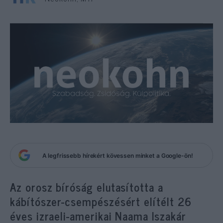
A legfrissebb hírekért kövessen minket a Google-ön!
Az orosz bíróság elutasította a
kábítószer-csempészésért elítélt 26
éves izraeli-amerikai Naama Iszakár