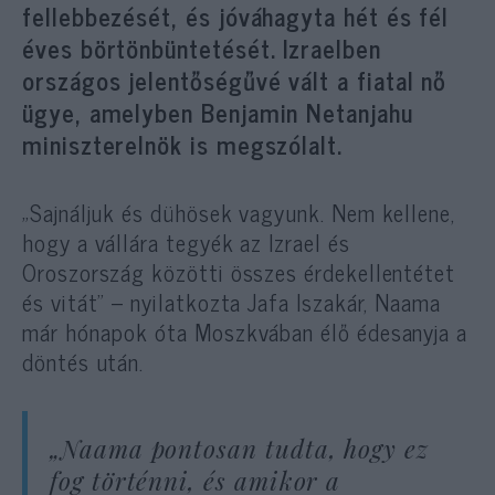
fellebbezését, és jóváhagyta hét és fél
éves börtönbüntetését. Izraelben
országos jelentőségűvé vált a fiatal nő
ügye, amelyben Benjamin Netanjahu
miniszterelnök is megszólalt.
„Sajnáljuk és dühösek vagyunk. Nem kellene,
hogy a vállára tegyék az Izrael és
Oroszország közötti összes érdekellentétet
és vitát” – nyilatkozta Jafa Iszakár, Naama
már hónapok óta Moszkvában élő édesanyja a
döntés után.
„Naama pontosan tudta, hogy ez
fog történni, és amikor a