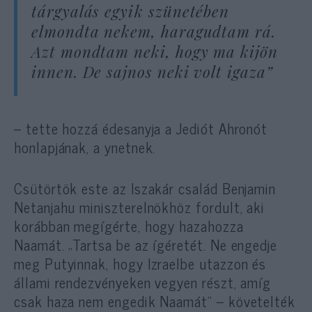
tárgyalás egyik szünetében
elmondta nekem, haragudtam rá.
Azt mondtam neki, hogy ma kijön
innen. De sajnos neki volt igaza”
– tette hozzá édesanyja a Jediót Ahronót
honlapjának, a ynetnek.
Csütörtök este az Iszakár család Benjamin
Netanjahu miniszterelnökhöz fordult, aki
korábban megígérte, hogy hazahozza
Naamát. „Tartsa be az ígéretét. Ne engedje
meg Putyinnak, hogy Izraelbe utazzon és
állami rendezvényeken vegyen részt, amíg
csak haza nem engedik Naamát” – követelték