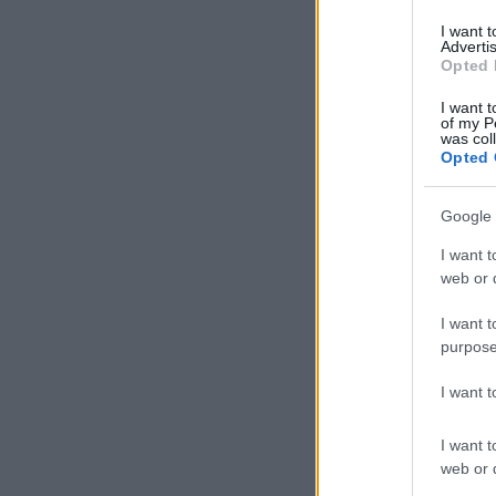
I want 
Advertis
Opted 
A 6
hos
I want t
of my P
emi
was col
Opted 
kés
Google 
Cum
I want t
vol
web or d
I want t
purpose
I want 
I want t
web or d