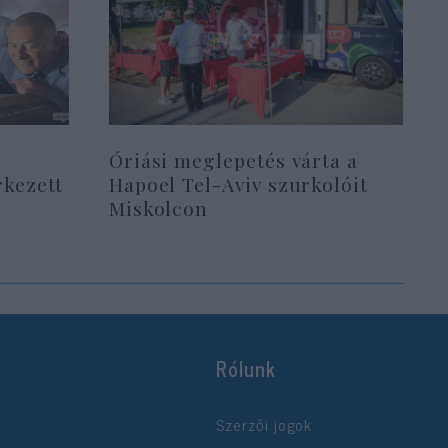
Óriási meglepetés várta a
rkezett
Hapoel Tel-Aviv szurkolóit
Miskolcon
Rólunk
Szerzői jogok