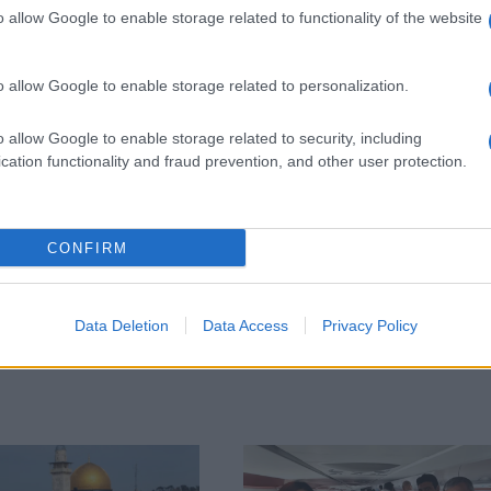
o allow Google to enable storage related to functionality of the website
t arról nyáron
írtunk
, az amerikai elnök amiatt vol
szizmus vádjával, hogy Twitteren élesen megtámadt
o allow Google to enable storage related to personalization.
gresszusi képviselőjét, Elijah Cummings-t, mivel 
ozdítását szorgalmazó mozgalom egyik leghangos
o allow Google to enable storage related to security, including
cation functionality and fraud prevention, and other user protection.
CONFIRM
Trumpot most patkányoz
Data Deletion
Data Access
Privacy Policy