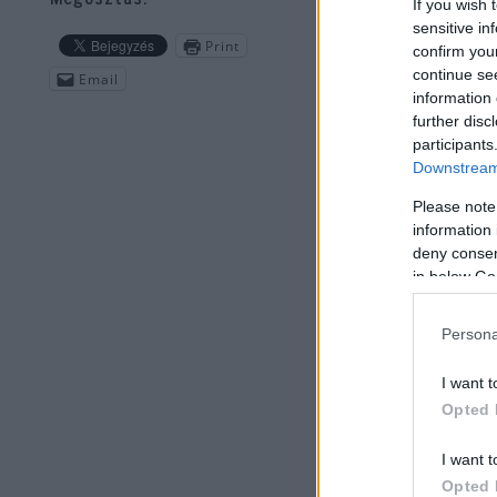
If you wish 
sensitive in
Print
confirm you
continue se
Email
information 
further disc
participants
Downstream 
Please note
information 
deny consent
in below Go
Persona
I want t
Opted 
I want t
Opted 