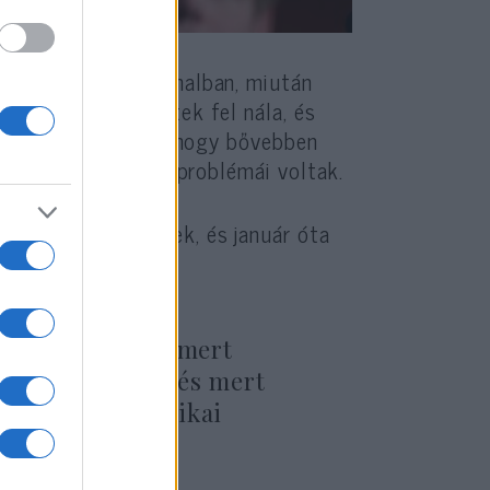
 el csütörtök hajnalban, miután
komplikációk léptek fel nála, és
 amely hozzátette, hogy bővebben
rint szív- és térdproblémái voltak.
tségi képviselőnek, és január óta
a a képviselőt, mert
nak tekintette, és mert
és az afro-amerikai
.