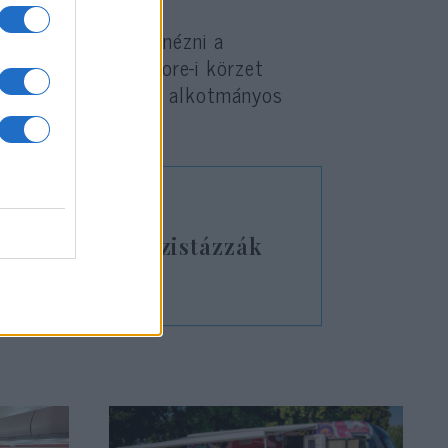
t kénytelen szembenézni a
a az egyik baltimore-i körzet
a képviselő az elnök alkotmányos
abb vezéralakja.
ás miatt rasszistázzák