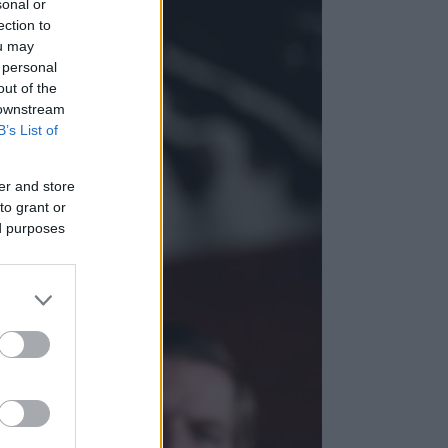
sonal or
ection to
ou may
 personal
out of the
 downstream
B’s List of
er and store
to grant or
ed purposes