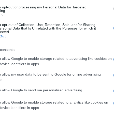
to opt-out of processing my Personal Data for Targeted
ing.
In
8 éves Cummings a Johns Hopkins kórházban hunyt
szú idő óta meglévő egészségügyi problémái után 
o opt-out of Collection, Use, Retention, Sale, and/or Sharing
ersonal Data that Is Unrelated with the Purposes for which it
att beszállították a kórházba – közölte hivatala,
lected.
Out
őbb adnak tájékoztatást. A CBS tévé értesülése sze
consents
mingsot először 1996-ban választották meg szöve
o allow Google to enable storage related to advertising like cookies on
t az ellenőrzési bizottság elnöke.
evice identifiers in apps.
o allow my user data to be sent to Google for online advertising
Az amerikai zsidó közösség azért gyászolj
s.
mindvégig
támogatójának
és igaz barátjá
to allow Google to send me personalized advertising.
Baltimore-ban nagyon sokat tett a zsidó 
közösségek közti kapcsolatok erősítéséért
o allow Google to enable storage related to analytics like cookies on
evice identifiers in apps.