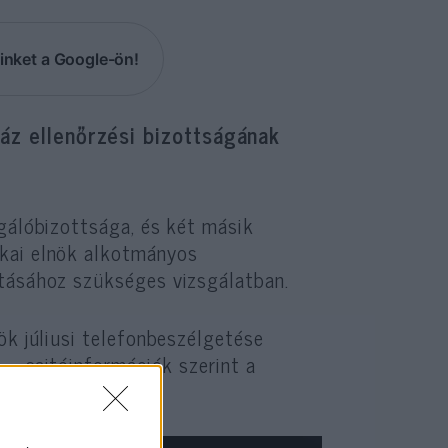
inket a Google-ön!
áz ellenőrzési bizottságának
sgálóbizottsága, és két másik
ikai elnök alkotmányos
ításához szükséges vizsgálatban.
ök júliusi telefonbeszélgetése
 – sajtóinformációk szerint a
kes hatóságoknál.