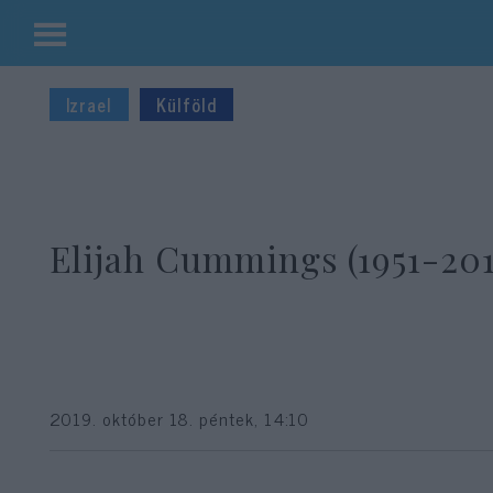
Kilépés
a
Izrael
Külföld
tartalomba
Elijah Cummings (1951-201
2019. október 18. péntek, 14:10