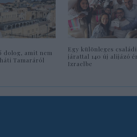
Egy különleges családi
ő dolog, amit nem
járattal 140 új alijázó é
rháti Tamaráról
Izraelbe