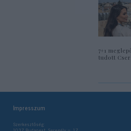
7+1 meglep
tudott Cse
Impresszum
Szerkesztőség:
1037 Budapest, Seregély u. 17.