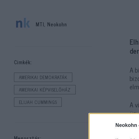
MTI, Neokohn
Elh
dem
Cimkék:
A b
biz
AMERIKAI DEMOKRATÁK
elm
AMERIKAI KÉPVISELŐHÁZ
ELIJAH CUMMINGS
A v
ügy
hír
Neokohn 
Megosztás: