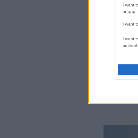
I want t
Min
or app.
ras
I want t
kon
elm
I want t
authenti