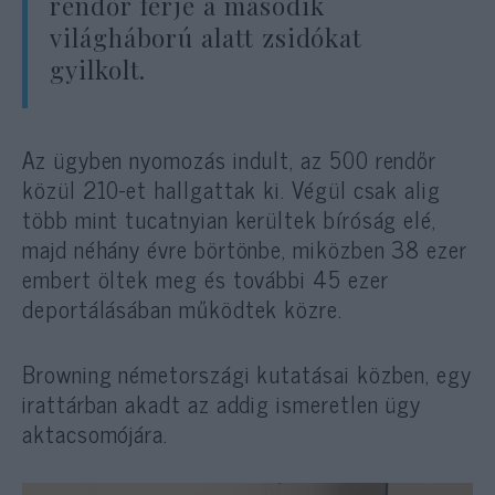
rendőr férje a második
világháború alatt zsidókat
gyilkolt.
Az ügyben nyomozás indult, az 500 rendőr
közül 210-et hallgattak ki. Végül csak alig
több mint tucatnyian kerültek bíróság elé,
majd néhány évre börtönbe, miközben 38 ezer
embert öltek meg és további 45 ezer
deportálásában működtek közre.
Browning németországi kutatásai közben, egy
irattárban akadt az addig ismeretlen ügy
aktacsomójára.