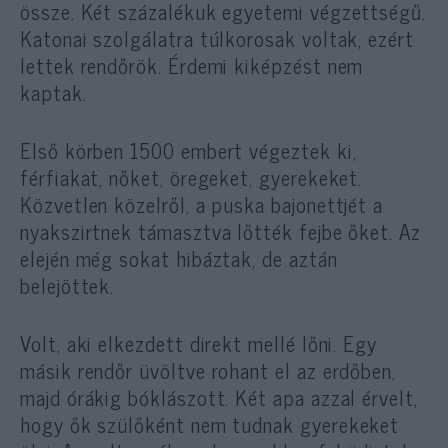
össze. Két százalékuk egyetemi végzettségű.
Katonai szolgálatra túlkorosak voltak, ezért
lettek rendőrök. Érdemi kiképzést nem
kaptak.
Első körben 1500 embert végeztek ki,
férfiakat, nőket, öregeket, gyerekeket.
Közvetlen közelről, a puska bajonettjét a
nyakszirtnek támasztva lőtték fejbe őket. Az
elején még sokat hibáztak, de aztán
belejöttek.
Volt, aki elkezdett direkt mellé lőni. Egy
másik rendőr üvöltve rohant el az erdőben,
majd órákig bóklászott. Két apa azzal érvelt,
hogy ők szülőként nem tudnak gyerekeket