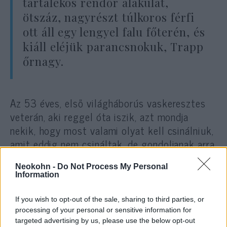
tartalékos rendőr alakulat,
ötszáz, nagyrészt túlkoros férfi
ott áll egy lengyel falu főterén, és
kiáll eléjük parancsnokuk, Trapp
őrnagy.
Az 53 éves, első világháborús vaskeresztes
veterán, aki reggel óta iszik, azt mondja
nekik, hogy most valami olyat kell csinálniuk,
amit eddig nem csináltak, de gondoljanak arra,
hogy háború van, élet-halál harcot vívnak,
Neokohn -
Do Not Process My Personal
potyognak a bombák a szeretteikre,
Information
gondoljanak arra, hogy a zsidók robbantották
ki a háborút, és ők felelősek a
If you wish to opt-out of the sale, sharing to third parties, or
szenvedéseikért.
processing of your personal or sensitive information for
targeted advertising by us, please use the below opt-out