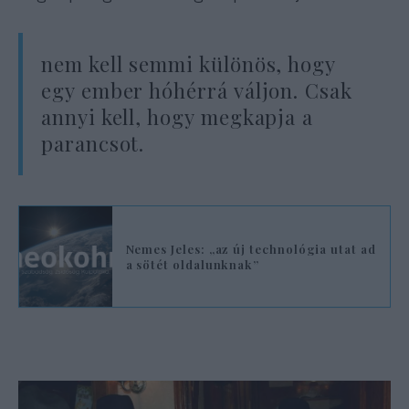
nem kell semmi különös, hogy
egy ember hóhérrá váljon. Csak
annyi kell, hogy megkapja a
parancsot.
Nemes Jeles: „az új technológia utat ad
a sötét oldalunknak”