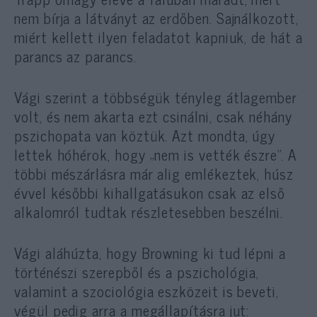
nem bírja a látványt az erdőben. Sajnálkozott,
miért kellett ilyen feladatot kapniuk, de hát a
parancs az parancs.
Vági szerint a többségük tényleg átlagember
volt, és nem akarta ezt csinálni, csak néhány
pszichopata van köztük. Azt mondta, úgy
lettek hóhérok, hogy „nem is vették észre”. A
többi mészárlásra már alig emlékeztek, húsz
évvel későbbi kihallgatásukon csak az első
alkalomról tudtak részletesebben beszélni.
Vági aláhúzta, hogy Browning ki tud lépni a
történészi szerepből és a pszichológia,
valamint a szociológia eszközeit is beveti,
végül pedig arra a megállapításra jut: