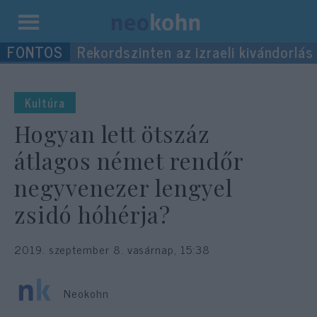
Kilépés
Rekordszinten az izraeli kivándorlás
a
tartalomba
Kultúra
Hogyan lett ötszáz
átlagos német rendőr
negyvenezer lengyel
zsidó hóhérja?
2019. szeptember 8. vasárnap, 15:38
Neokohn