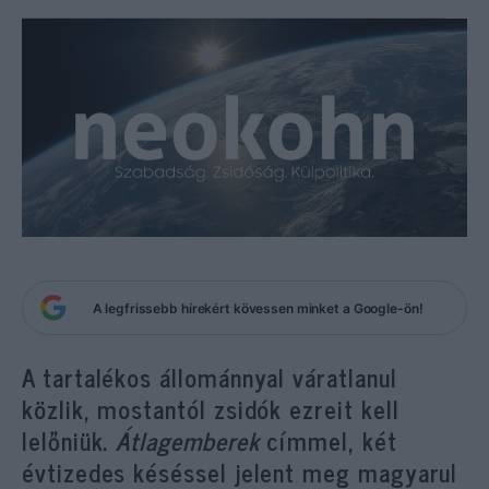
A legfrissebb hírekért kövessen minket a Google-ön!
A tartalékos állománnyal váratlanul
közlik, mostantól zsidók ezreit kell
lelőniük.
Átlagemberek
címmel, két
évtizedes késéssel jelent meg magyarul