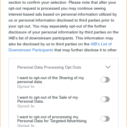
section to confirm your selection. Please note that after your
opt-out request is processed you may continue seeing
Aztán ismerteti a parancsot:
interest-based ads based on personal information utilized by
us or personal information disclosed to third parties prior to
innen csak a munkaképes zsidó
your opt-out. You may separately opt-out of the further
férfiakat szállítják el
disclosure of your personal information by third parties on the
teherautókon, az ott maradó
IAB’s list of downstream participants. This information may
also be disclosed by us to third parties on the
IAB’s List of
gyerekeket, nőket és időseket le
Downstream Participants
that may further disclose it to other
kell lőni.
third parties.
Please note that this website/app uses one or more Google
Personal Data Processing Opt Outs
services and may gather and store information including but
Ez az, amit eddig még nem csináltak a
not limited to your visit or usage behaviour. You may click to
I want to opt-out of the Sharing of my
personal data.
tartalékos hamburgi rendőrök. Borzasztó,
grant or deny consent to Google and its third-party tags to
Opted In
use your data for below specified purposes in below Google
hogy ezt a feladatot kapták – mondja a
consent section.
I want to opt-out of the Sale of my
parancsnok, majd hozzáteszi: aki úgy érzi,
Personal Data.
Opted In
nem tudja vállalni, most lépjen ki.
I want to opt-out of processing my
Personal Data for Targeted Advertising.
Az első emberrel, aki kilép, elkezd üvöltözni
Opted In