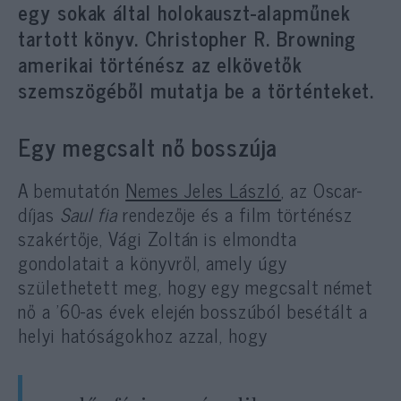
egy sokak által holokauszt-alapműnek
tartott könyv. Christopher R. Browning
amerikai történész az elkövetők
szemszögéből mutatja be a történteket.
Egy megcsalt nő bosszúja
A bemutatón
Nemes Jeles László
, az Oscar-
díjas
Saul fia
rendezője és a film történész
szakértője, Vági Zoltán is elmondta
gondolatait a könyvről, amely úgy
születhetett meg, hogy egy megcsalt német
nő a ’60-as évek elején bosszúból besétált a
helyi hatóságokhoz azzal, hogy