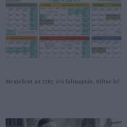
Megjelent az 5787. évi falinaptár, töltse le!