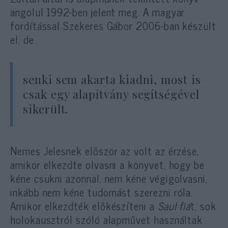
angolul 1992-ben jelent meg. A magyar
fordítással Szekeres Gábor 2006-ban készült
el, de
senki sem akarta kiadni, most is
csak egy alapítvány segítségével
sikerült.
Nemes Jelesnek először az volt az érzése,
amikor elkezdte olvasni a könyvet, hogy be
kéne csukni azonnal, nem kéne végigolvasni,
inkább nem kéne tudomást szerezni róla.
Amikor elkezdték előkészíteni a
Saul fiá
t, sok
holokausztról szóló alapművet használtak