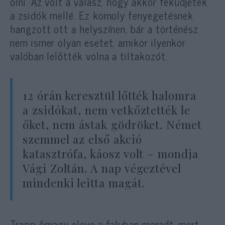
ölni. Az volt a válasz, hogy akkor feküdjetek
a zsidók mellé. Ez komoly fenyegetésnek
hangzott ott a helyszínen, bár a történész
nem ismer olyan esetet, amikor ilyenkor
valóban lelőtték volna a tiltakozót.
12 órán keresztül lőtték halomra
a zsidókat, nem vetkőztették le
őket, nem ástak gödröket. Német
szemmel az első akció
katasztrófa, káosz volt – mondja
Vági Zoltán. A nap végeztével
mindenki leitta magát.
Trapp őrnagy eleve a faluban maradt, mert