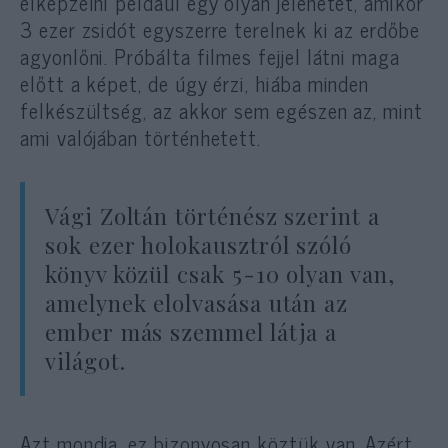
elképzelni például egy olyan jelenetet, amikor
3 ezer zsidót egyszerre terelnek ki az erdőbe
agyonlőni. Próbálta filmes fejjel látni maga
előtt a képet, de úgy érzi, hiába minden
felkészültség, az akkor sem egészen az, mint
ami valójában történhetett.
Vági Zoltán történész szerint a
sok ezer holokausztról szóló
könyv közül csak 5-10 olyan van,
amelynek elolvasása után az
ember más szemmel látja a
világot.
Azt mondja, ez bizonyosan köztük van. Azért