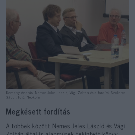
Kemény András, Nemes Jeles László, Vági Zoltán és a fordító, Szekeres
Gábor. Fotó: Neokohn
Megkésett fordítás
A többek között Nemes Jeles László és Vági
Zoltán által is alapműnek tekintett könyv