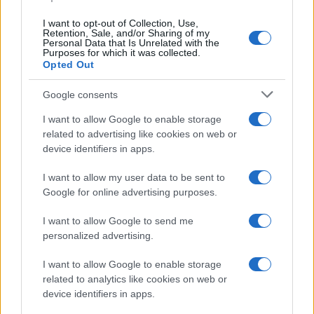
közvetlen felettese, de Trapp őrnagy
I want to opt-out of Collection, Use,
lecsillapítja őket. Összesen 10-12 rendőr lép
Retention, Sale, and/or Sharing of my
Personal Data that Is Unrelated with the
ki az ötszázból. A többiek ezzel azt mondták,
Purposes for which it was collected.
Opted Out
hogy ők szeretnének ölni? Vági Zoltán
történész szerint ez az alapkérdés, de a
Google consents
válasz bonyolult.
I want to allow Google to enable storage
related to advertising like cookies on web or
device identifiers in apps.
Még senki sem tudta, mi
I want to allow my user data to be sent to
következik, és azt sem, hogy ez
Google for online advertising purposes.
egy akciósorozatnak csak az első
I want to allow Google to send me
lépése lesz.
personalized advertising.
I want to allow Google to enable storage
related to analytics like cookies on web or
device identifiers in apps.