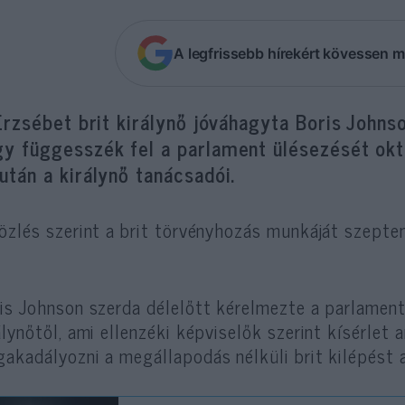
A legfrissebb hírekért kövessen m
 Erzsébet brit királynő jóváhagyta Boris Johns
gy függesszék fel a parlament ülésezését októ
után a királynő tanácsadói.
özlés szerint a brit törvényhozás munkáját szepte
is Johnson szerda délelőtt kérelmezte a parlamen
álynőtől, ami ellenzéki képviselők szerint kísérlet 
akadályozni a megállapodás nélküli brit kilépést 