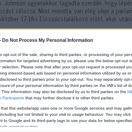
. Johnson ugyanakkor tagadta szerdán, hogy lépés
ozást célozza. Mint mondta, van elég ideje a parl
október 17-18-i EU-csúcstalálkozó előtt, akár utána
alsóházban többségben vannak a megállapodás nélkü
-
Do Not Process My Personal Information
zervatív Párt pedig kisebbségben, az észak-írors
P) külső támogatásával kormányoz, és így is csak
to opt-out of the sale, sharing to third parties, or processing of your per
formation for targeted advertising by us, please use the below opt-out s
arlamenti ülésszak felfüggesztése mindazonáltal gy
r selection. Please note that after your opt-out request is processed y
eing interest-based ads based on personal information utilized by us or
om nagy párt kongresszusának idejére szólóan. Idén 
disclosed to third parties prior to your opt-out. You may separately opt-
enes Liberális Demokratáké szeptember 14-én kezdő
losure of your personal information by third parties on the IAB’s list of
ette Konzervatív Párté zárja az október 2-án vége
. This information may also be disclosed by us to third parties on the
IA
Participants
that may further disclose it to other third parties.
át 12 nappal később ül össze újra.
 that this website/app uses one or more Google services and may gath
including but not limited to your visit or usage behaviour. You may click 
AP amerikai hírügynökség megjegyzi, hogy a király
 to Google and its third-party tags to use your data for below specifi
lkodó hajlíthatatlanul távol tartja magát a politiká
ogle consent section.