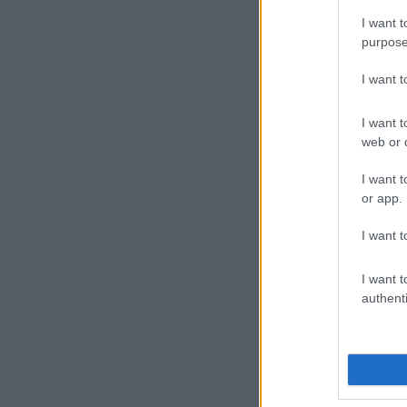
I want t
purpose
I want 
I want t
web or d
Mik
I want t
or app.
neh
elle
I want t
Az 
I want t
authenti
kor
a G
mél
ker
Eur