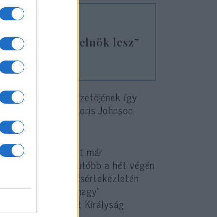
zerű miniszterelnök lesz”
, a Munkáspárt vezetőjének így
ezdeményezhessen Boris Johnson
ris Johnsonról, akit már
ak nevezett. A legutóbb a hét végén
itzban tartott csúcsértekezletén
i kormány „nagyon nagy”
exit – az Egyesült Királyság