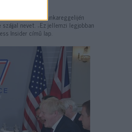
Johnson biarritzi munkareggelijén
szájjal nevet. „Ez jellemzi legjobban
ess Insider című lap.