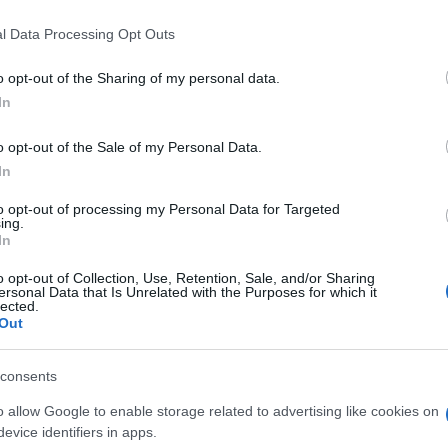
képes szerepe azt diktálja, hogy rendre elfogadja a
l Data Processing Opt Outs
Boris Johnson „éppen az a politikus, akir
o opt-out of the Sharing of my personal data.
In
szüksége van”
o opt-out of the Sale of my Personal Data.
In
rta szerda reggeli Twitter-bejegyzésében Donald T
to opt-out of processing my Personal Data for Targeted
mányfő a parlament munkájának átmeneti időre tör
ing.
In
álynőtől.
o opt-out of Collection, Use, Retention, Sale, and/or Sharing
ersonal Data that Is Unrelated with the Purposes for which it
lected.
Bebizonyosodik majd, hogy Johnson nagy
Out
consents
ogalmazott az amerikai elnök.
o allow Google to enable storage related to advertising like cookies on
evice identifiers in apps.