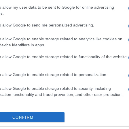
o allow my user data to be sent to Google for online advertising
s.
Trump: Johnson „nagys
to allow Google to send me personalized advertising.
o allow Google to enable storage related to analytics like cookies on
evice identifiers in apps.
roblogjában Trump megjegyezte: Jeremy Corbynnak
o allow Google to enable storage related to functionality of the website
éz dolga lesz, hogy bizalmatlansági szavazást k
n.
o allow Google to enable storage related to personalization.
amerikai elnök többször szólt dicsérő szavakkal Bo
o allow Google to enable storage related to security, including
cation functionality and fraud prevention, and other user protection.
mányfővé választása előtt is nagyszerű politikusn
7-es országcsoport délnyugat-franciaországi Biarr
tatta őt, a többi között kifejtve, hogy az amerika
CONFIRM
eskedelmi megállapodást akar majd Londonnal, a Br
ópai Unióból történő kilépése – után.