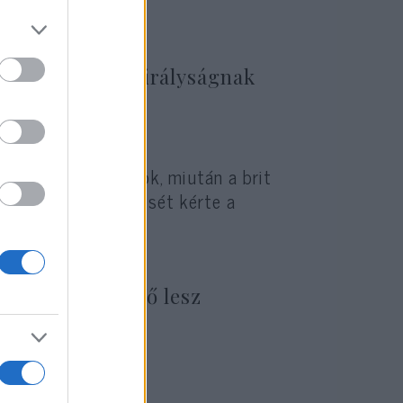
 kormány kérését.
e az Egyesült Királyságnak
rump amerikai elnök, miután a brit
ténő felfüggesztését kérte a
szerű kormányfő lesz