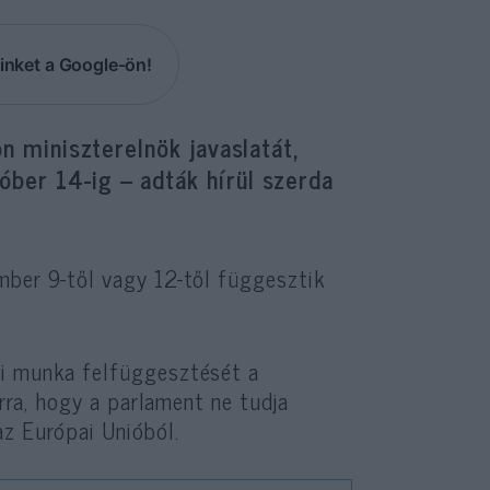
inket a Google-ön!
on miniszterelnök javaslatát,
ber 14-ig – adták hírül szerda
mber 9-től vagy 12-től függesztik
ti munka felfüggesztését a
arra, hogy a parlament ne tudja
az Európai Unióból.