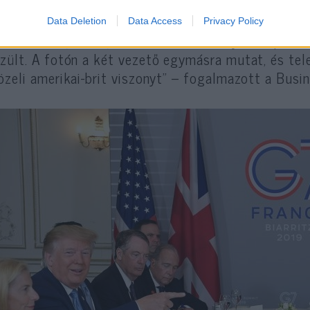
Data Deletion
Data Access
Privacy Policy
amerikai sajtót bejárta az a fotó, amely Trump és 
zült. A fotón a két vezető egymásra mutat, és tele 
özeli amerikai-brit viszonyt” – fogalmazott a Busin