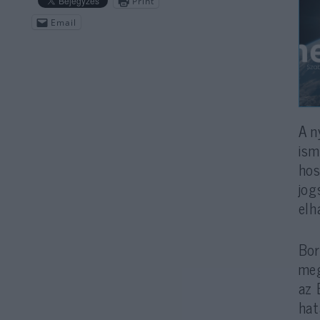
Print
Email
A n
ism
hos
jog
elh
Bor
meg
az 
hat