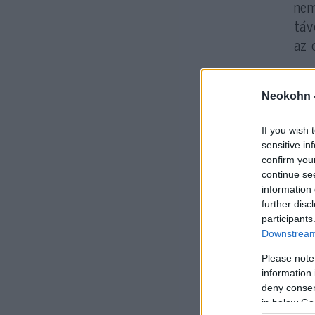
nem
táv
az 
Az 
Neokohn 
Kon
(DU
If you wish 
sensitive in
A p
confirm you
continue se
hár
information 
ell
further disc
vez
participants
Downstream 
teh
Please note
information 
Az 
deny consent
ura
in below Go