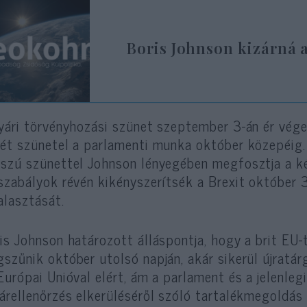
Boris Johnson kizárná 
yári törvényhozási szünet szeptember 3-án ér vége
ét szünetel a parlamenti munka október közepéig. 
szú szünettel Johnson lényegében megfosztja a ké
szabályok révén kikényszerítsék a Brexit október 3
alasztását.
is Johnson határozott álláspontja, hogy a brit EU-
szűnik október utolsó napján, akár sikerül újratárg
Európai Unióval elért, ám a parlament és a jelenlegi 
árellenőrzés elkerüléséről szóló tartalékmegoldás