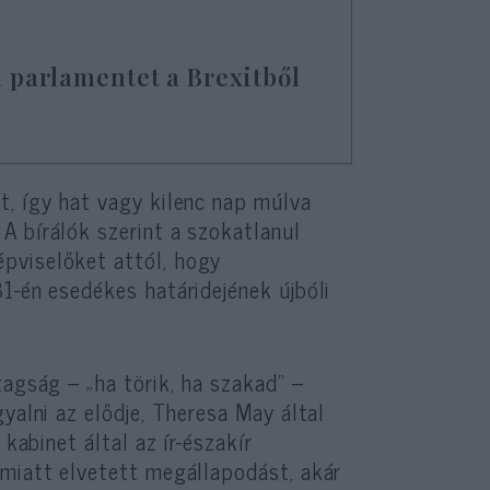
a parlamentet a Brexitből
t, így hat vagy kilenc nap múlva
A bírálók szerint a szokatlanul
pviselőket attól, hogy
1-én esedékes határidejének újbóli
tagság – „ha törik, ha szakad” –
yalni az elődje, Theresa May által
kabinet által az ír-északír
 miatt elvetett megállapodást, akár