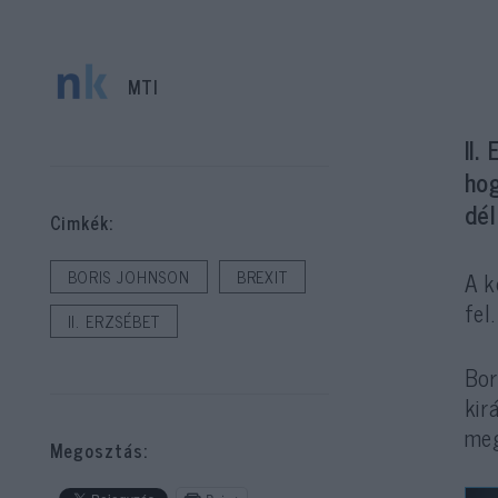
MTI
II.
ho
dél
Cimkék:
A k
BORIS JOHNSON
BREXIT
fel.
II. ERZSÉBET
Bor
kir
meg
Megosztás: