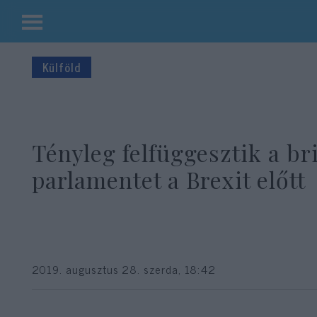
Kilépés
a
Külföld
tartalomba
Tényleg felfüggesztik a bri
parlamentet a Brexit előtt
2019. augusztus 28. szerda, 18:42