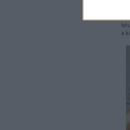
Az 
kés
a k