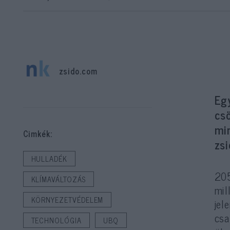
zsido.com
Eg
csö
mi
Cimkék:
zs
HULLADÉK
205
KLÍMAVÁLTOZÁS
mil
KÖRNYEZETVÉDELEM
jel
csa
TECHNOLÓGIA
UBQ