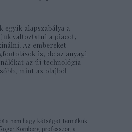
k egyik alapszabálya a
uk változtatni a piacot,
kínálni. Az embereket
fontolások is, de az anyagi
nálókat az új technológia
sóbb, mint az olajból
dája nem hagy kétséget termékük
Roger Kornberg professzor, a