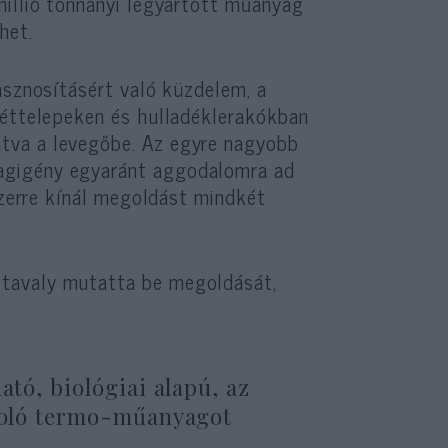
millió tonnányi legyártott műanyag
het.
asznosításért való küzdelem, a
méttelepeken és hulladéklerakókban
tva a levegőbe. Az egyre nagyobb
agigény egyaránt aggodalomra ad
szerre kínál megoldást mindkét
tavaly mutatta be megoldását,
ató, biológiai alapú, az
ásoló termo-műanyagot