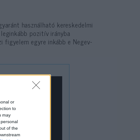
gyaránt használható kereskedelmi
 leginkább pozitív irányba
zi figyelem egyre inkább e Negev-
sonal or
ection to
ou may
 personal
out of the
 downstream