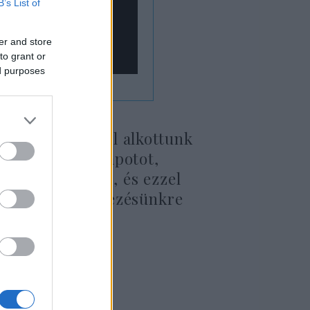
B’s List of
er and store
to grant or
ed purposes
tási hulladékból alkottunk
zük azt az állapotot,
zabadulnak fel, és ezzel
zűkösen rendelkezésünkre
”
ato) Bigio.