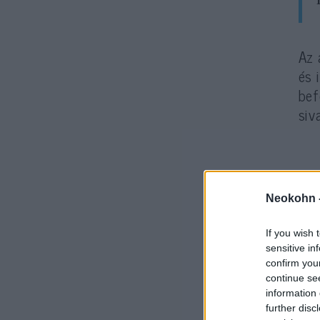
Az 
és 
bef
siv
Neokohn 
If you wish 
sensitive in
confirm you
continue se
information 
further disc