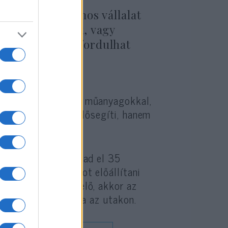
húsz évben számos vállalat
 mind hamisnak, vagy
oha többé nem fordulhat
egyértelműen uraló műanyagokkal,
, a UBQ anyag nem elősegíti, hanem
ást.
t jár, hogy nem olvad el 35
nyiségű UBQ anyagot előállítani
BQ anyagot állít elő, akkor az
sebb autó járt volna az utakon.