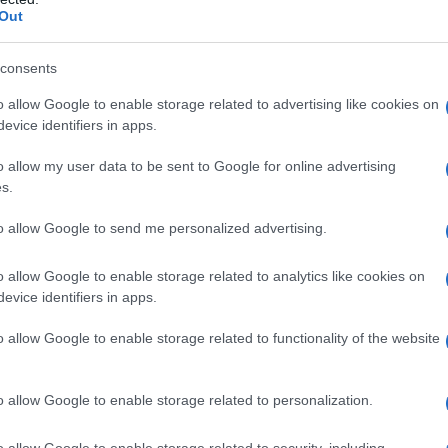
Out
„Áldás ez az ipar számára. Az elmúlt tíz-
jelentkezett megoldásokkal, melyek végül
consents
hazugságnak bizonyultak. Ez most már s
o allow Google to enable storage related to advertising like cookies on
elő.”
evice identifiers in apps.
o allow my user data to be sent to Google for online advertising
s.
mben a klímaváltozásra negatívan ható, a piacot 
t például a polietilén, a PVC, vagy a polipropilén
to allow Google to send me personalized advertising.
entős mértékben akadályozza a széndioxid-kibocsát
o allow Google to enable storage related to analytics like cookies on
evice identifiers in apps.
 szavakkal: egy tonnányi UBQ előállításával együt
yzetméternyi sarkköri jég. Ha pedig egy ipari men
o allow Google to enable storage related to functionality of the website
es gyárat veszünk, mely évente 80 ezer tonnányi U
yit jelent, mintha abban az évben 565 ezerrel keve
o allow Google to enable storage related to personalization.
o allow Google to enable storage related to security, including