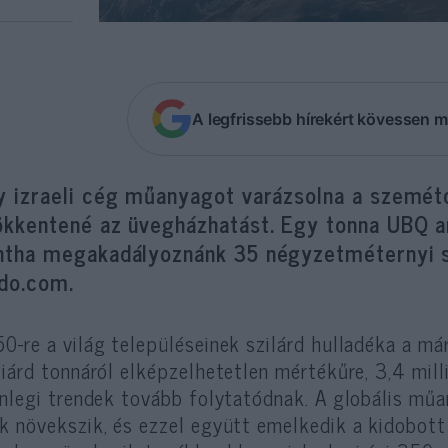
A legfrissebb hírekért kövessen m
y izraeli cég műanyagot varázsolna a szemét
kkentené az üvegházhatást. Egy tonna UBQ any
ntha megakadályoznánk 35 négyzetméternyi s
ido.com.
0-re a világ településeinek szilárd hulladéka a már
liárd tonnáról elképzelhetetlen mértékűre, 3,4 mil
enlegi trendek tovább folytatódnak. A globális mű
k növekszik, és ezzel együtt emelkedik a kidobot