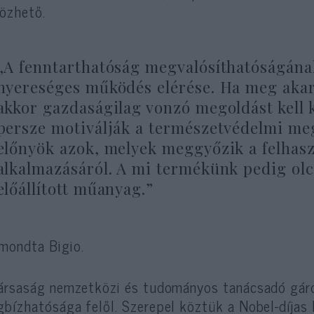
özhető.
„A fenntarthatóság megvalósíthatóságána
nyereséges működés elérése. Ha meg akarj
akkor gazdaságilag vonzó megoldást kell 
persze motiválják a természetvédelmi meg
előnyök azok, melyek meggyőzik a felhasz
alkalmazásáról. A mi termékünk pedig olc
előállított műanyag.”
ondta Bigio.
ársaság nemzetközi és tudományos tanácsadó gár
bízhatósága felől. Szerepel köztük a Nobel-díjas 