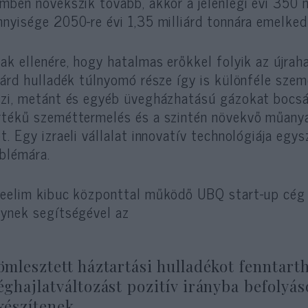
mben növekszik tovább, akkor a jelenlegi évi 350 
nyisége 2050-re évi 1,35 milliárd tonnára emelked
ak ellenére, hogy hatalmas erőkkel folyik az újrah
lárd hulladék túlnyomó része így is különféle sze
zi, metánt és egyéb üvegházhatású gázokat bocsá
tékű szeméttermelés és a szintén növekvő műany
t. Egy izraeli vállalat innovatív technológiája egy
blémára.
eelim kibuc központtal működő UBQ start-up cég 
ynek segítségével az
ömlesztett háztartási hulladékot fenntarth
éghajlatváltozást pozitív irányba befoly
készítenek.