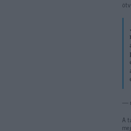
ötv
— m
A t
meg