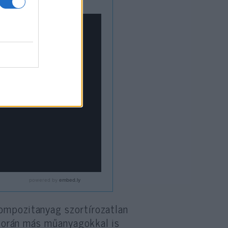
ompozitanyag szortírozatlan
a során más műanyagokkal is