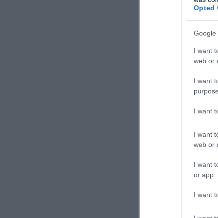
Opted 
Google 
I want t
web or d
I want t
purpose
Sze
min
I want 
jel
I want t
web or d
Más
nég
I want t
kép
or app.
ann
I want t
I want t