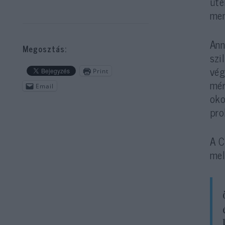
üte
men
Ann
Megosztás:
szi
vég
Print
mér
Email
oko
pro
A C
mel