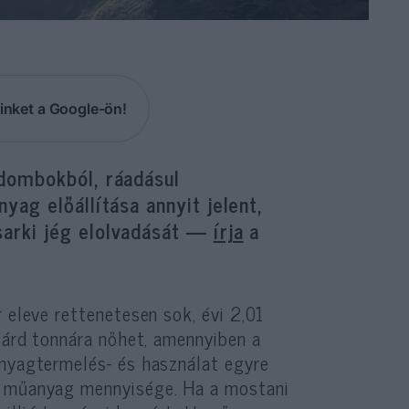
inket a Google-ön!
dombokból, ráadásul
ag előállítása annyit jelent,
arki jég elolvadását —
írja
a
 eleve rettenetesen sok, évi 2,01
liárd tonnára nőhet, amennyiben a
anyagtermelés- és használat egyre
t műanyag mennyisége. Ha a mostani