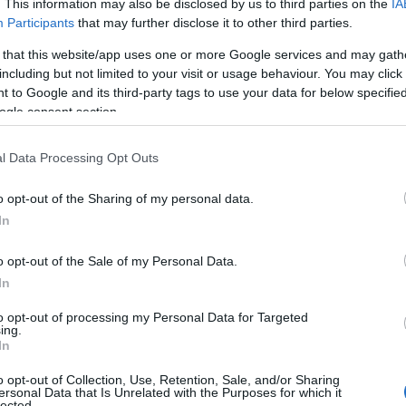
. This information may also be disclosed by us to third parties on the
IA
Participants
that may further disclose it to other third parties.
 that this website/app uses one or more Google services and may gath
including but not limited to your visit or usage behaviour. You may click 
 to Google and its third-party tags to use your data for below specifi
ogle consent section.
l Data Processing Opt Outs
„A hulladékgyűjtőkben felgyülemlő háztar
o opt-out of the Sharing of my personal data.
új, természetes anyagot úgy, hogy megelőz
In
amikor lebomlásuk során ártalmas gázok s
együtt más anyaggal helyettesítettük a s
o opt-out of the Sale of my Personal Data.
álló és drága, olajból készülő műanyagot.
In
to opt-out of processing my Personal Data for Targeted
ing.
In
ondta a UBQ alapítója és vezérigazgatója, Jack (T
o opt-out of Collection, Use, Retention, Sale, and/or Sharing
ersonal Data that Is Unrelated with the Purposes for which it
lected.