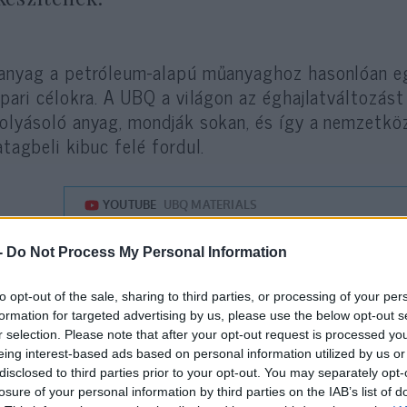
anyag a petróleum-alapú műanyaghoz hasonlóan e
ipari célokra. A UBQ a világon az éghajlatváltozást
olyásoló anyag, mondják sokan, és így a nemzetkö
atagbeli kibuc felé fordul.
-
Do Not Process My Personal Information
to opt-out of the sale, sharing to third parties, or processing of your per
formation for targeted advertising by us, please use the below opt-out s
r selection. Please note that after your opt-out request is processed y
eing interest-based ads based on personal information utilized by us or
disclosed to third parties prior to your opt-out. You may separately opt-
losure of your personal information by third parties on the IAB’s list of