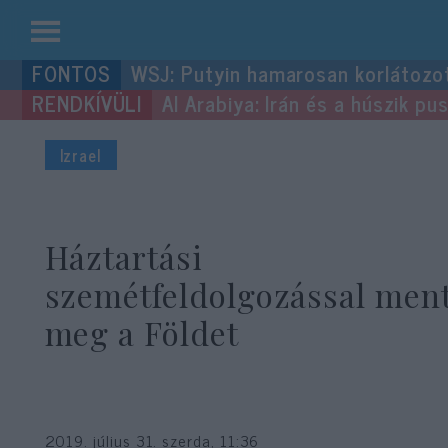
Kilépés
WSJ: Putyin hamarosan korlátozo
a
Al Arabiya: Irán és a húszik p
tartalomba
Izrael
Háztartási
szemétfeldolgozással men
meg a Földet
2019. július 31. szerda, 11:36