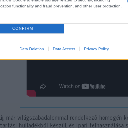
cation functionality and fraud prevention, and other user protection.
CONFIRM
Data Deletion
Data Access
Privacy Policy
új, már világszabadalommal rendelkező homogén k
tartási hulladékból készül, és ipari felhasználás