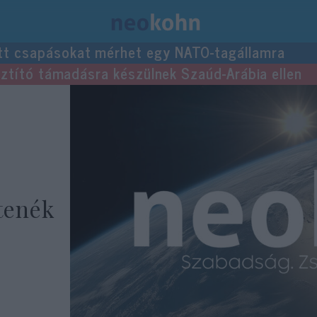
tt csapásokat mérhet egy NATO-tagállamra
usztító támadásra készülnek Szaúd-Arábia ellen
tenék