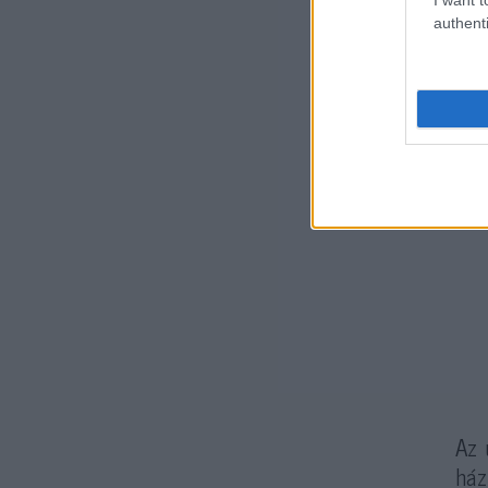
authenti
Az 
ház