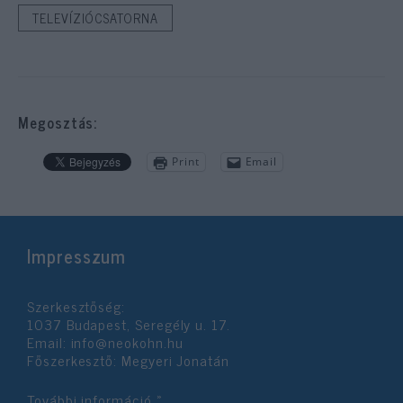
TELEVÍZIÓCSATORNA
Megosztás:
Print
Email
Impresszum
Szerkesztőség:
1037 Budapest, Seregély u. 17.
Email:
info@neokohn.hu
Főszerkesztő: Megyeri Jonatán
További információ »