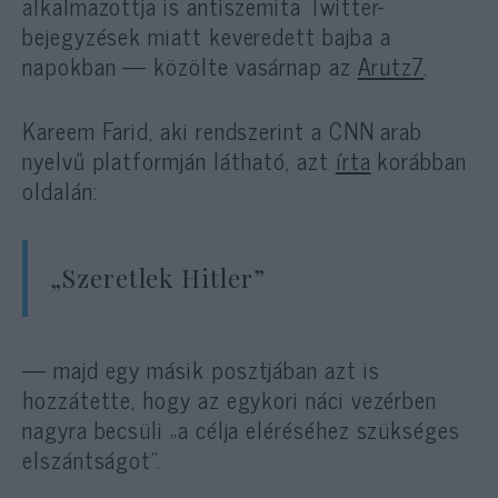
alkalmazottja is antiszemita Twitter-
bejegyzések miatt keveredett bajba a
napokban — közölte vasárnap az
Arutz7
.
Kareem Farid, aki rendszerint a CNN arab
nyelvű platformján látható, azt
írta
korábban
oldalán:
„Szeretlek Hitler”
— majd egy másik posztjában azt is
hozzátette, hogy az egykori náci vezérben
nagyra becsüli „a célja eléréséhez szükséges
elszántságot”.