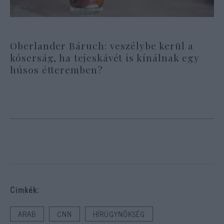
Oberlander Báruch: veszélybe kerül a
kóserság, ha tejeskávét is kínálnak egy
húsos étteremben?
Cimkék:
ARAB
CNN
HÍRÜGYNŐKSÉG