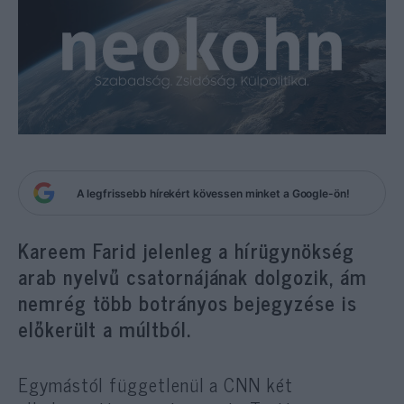
A legfrissebb hírekért kövessen minket a Google-ön!
Kareem Farid jelenleg a hírügynökség
arab nyelvű csatornájának dolgozik, ám
nemrég több botrányos bejegyzése is
előkerült a múltból.
Egymástól függetlenül a CNN két