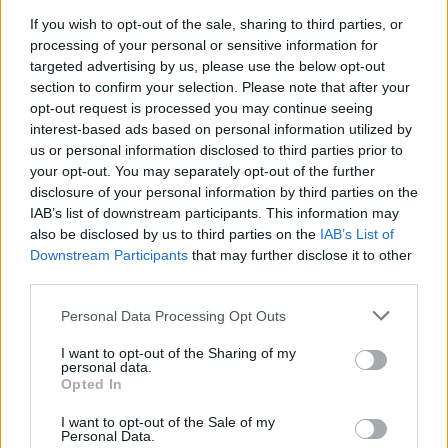
If you wish to opt-out of the sale, sharing to third parties, or
processing of your personal or sensitive information for
targeted advertising by us, please use the below opt-out
section to confirm your selection. Please note that after your
opt-out request is processed you may continue seeing
Kép forrása: Twitter.com/kareemfarid
interest-based ads based on personal information utilized by
us or personal information disclosed to third parties prior to
Pár nappal korábban a CNN egyik képszerkesztője is a
your opt-out. You may separately opt-out of the further
média figyelmének középpontjába került, miután
disclosure of your personal information by third parties on the
távozásra kényszerült 2011-ben posztolt antiszemita
IAB’s list of downstream participants. This information may
bejegyzései miatt. Mohammed Elshamy csütörtökön
also be disclosed by us to third parties on the
IAB’s List of
adta be felmondását, amiért korábban egy sor zsidó-
Downstream Participants
that may further disclose it to other
gyűlölő tweetet osztott meg.
third parties.
„Négynél is több zsidó disznót ölt ma meg
Please note that this website/app uses one or more Google
Personal Data Processing Opt Outs
Jeruzsálemben egy palesztin bombarobbanás” — írta
services and may gather and store information including but
egy 2011-es
terroristatámadást
követően Elshamy, aki
not limited to your visit or usage behaviour. You may click to
I want to opt-out of the Sharing of my
idén januártól dolgozott a CNN-nél.
personal data.
grant or deny consent to Google and its third-party tags to
Opted In
use your data for below specified purposes in below Google
consent section.
I want to opt-out of the Sale of my
Personal Data.
Lemondott a CNN „zsidó disznózó”