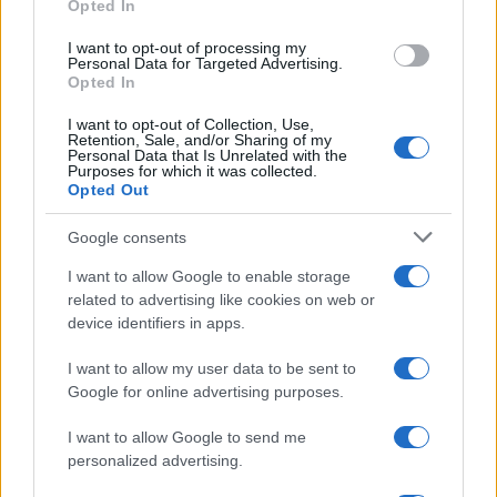
Opted In
szerkesztője
I want to opt-out of processing my
Personal Data for Targeted Advertising.
Opted In
A hírügynökség szóvivője megerősítette, hogy
elfogadták a 25 éves férfi felmondását. Arról azonban
I want to opt-out of Collection, Use,
Retention, Sale, and/or Sharing of my
nem tett említést, hogy tisztában voltak-e korábbi
Personal Data that Is Unrelated with the
kijelentéseivel, amikor felvették.
Purposes for which it was collected.
Opted Out
Google consents
I want to allow Google to enable storage
related to advertising like cookies on web or
device identifiers in apps.
I want to allow my user data to be sent to
Google for online advertising purposes.
I want to allow Google to send me
personalized advertising.