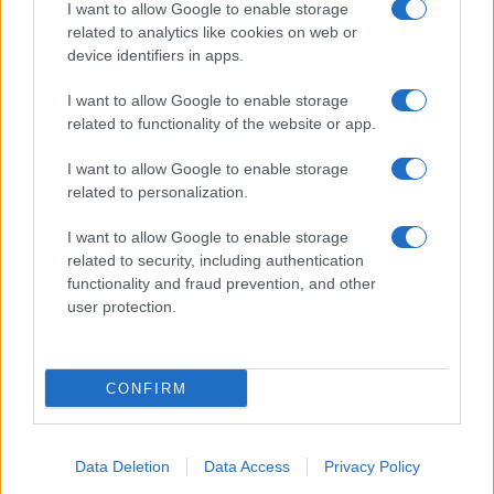
I want to allow Google to enable storage
related to analytics like cookies on web or
device identifiers in apps.
I want to allow Google to enable storage
Egy különleges családi járattal 140 új
related to functionality of the website or app.
alijázó érkezett Izraelbe
I want to allow Google to enable storage
related to personalization.
I want to allow Google to enable storage
related to security, including authentication
functionality and fraud prevention, and other
user protection.
CONFIRM
Data Deletion
Data Access
Privacy Policy