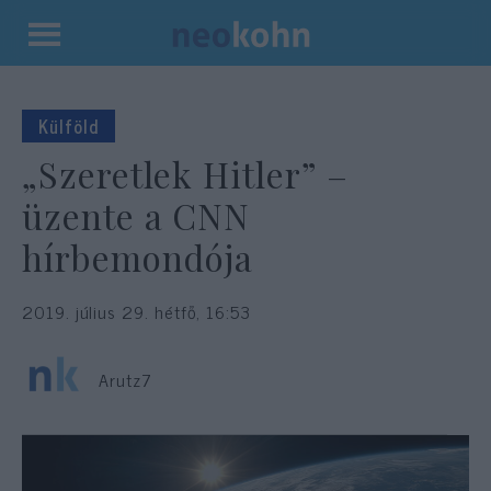
Kilépés
a
tartalomba
Külföld
„Szeretlek Hitler” –
üzente a CNN
hírbemondója
2019. július 29. hétfő, 16:53
Arutz7