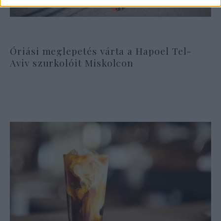
Óriási meglepetés várta a Hapoel Tel-
Aviv szurkolóit Miskolcon