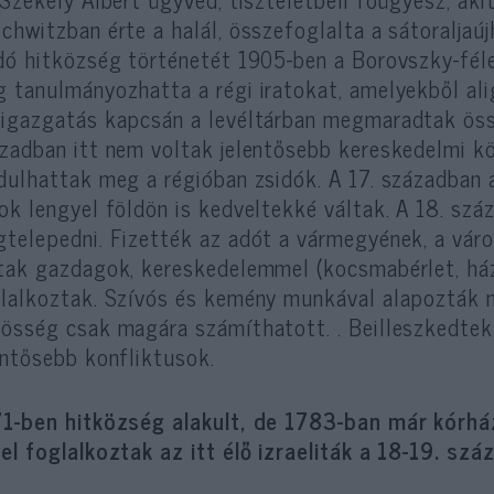
chwitzban érte a halál, összefoglalta a sátoraljaú
dó hitközség történetét 1905-ben a Borovszky-fél
 tanulmányozhatta a régi iratokat, amelyekből ali
igazgatás kapcsán a levéltárban megmaradtak össze
zadban itt nem voltak jelentősebb kereskedelmi k
dulhattak meg a régióban zsidók. A 17. században a
ok lengyel földön is kedveltekké váltak. A 18. sz
telepedni. Fizették az adót a vármegyének, a váro
tak gazdagok, kereskedelemmel (kocsmabérlet, ház
lalkoztak. Szívós és kemény munkával alapozták m
össég csak magára számíthatott. . Beilleszkedtek
entősebb konfliktusok.
1-ben hitközség alakult, de 1783-ban már kórház
el foglalkoztak az itt élő izraeliták a 18-19. sz