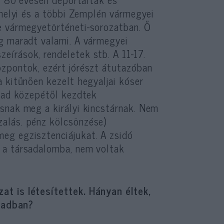
jhelyi és a többi Zemplén vármegyei
e vármegyetörténeti-sorozatban. Ő
g maradt valami. A vármegyei
írások, rendeletek stb. A 11-17.
özpontok, ezért jórészt átutazóban
 kitűnően kezelt hegyaljai kóser
ázad közepétől kezdtek
snak meg a királyi kincstárnak. Nem
alás. pénz kölcsönzése)
eg egzisztenciájukat. A zsidó
 a társadalomba, nem voltak
at is létesítettek. Hányan éltek,
ázadban?