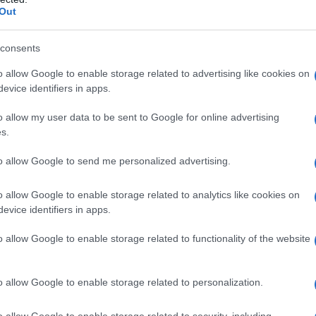
Out
íciában született a haszidizmus misztikus vallási 
i merev, ortodox hagyományokkal. Minden ügyes-ba
consents
darabbikhoz fordultak az emberek. 1759-ben szüle
o allow Google to enable storage related to advertising like cookies on
zid rabbi, Moise Teitelbaum, aki már életében szent
evice identifiers in apps.
évig tanított vallási iskolájában. 1841-ben halt me
o allow my user data to be sent to Google for online advertising
s.
on miért a status quo irányzatot választották 1
to allow Google to send me personalized advertising.
zetők?
o allow Google to enable storage related to analytics like cookies on
1860-as években kezdődtek az egyre jobban elmérg
evice identifiers in apps.
bek között az adózás módja, a kórus temploma rés
o allow Google to enable storage related to functionality of the website
dikációk bevezetése miatt. Erősödött a zsidóság 
1838-ban alapított világi zsidó iskola, amely a p
mányának köszönheti létét. Épülete máig megvan, 
o allow Google to enable storage related to personalization.
o allow Google to enable storage related to security, including