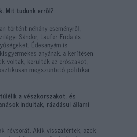
. Mit tudunk erről?
an történt néhány eseményről,
zilágyi Sándor, Laufer Frida és
rnyűségeket. Édesanyám is
 kisgyermekes anyának, a kerítésen
ek voltak, kerülték az erőszakot,
rasztikusan megszüntető politikai
túlélik a vészkorszakot, és
anások indultak, ráadásul állami
 névsorát. Akik visszatértek, azok