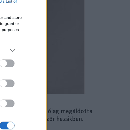
B’s List of
er and store
to grant or
ed purposes
rabbival, aki állítólag megáldotta
vert gyökeret először hazákban.