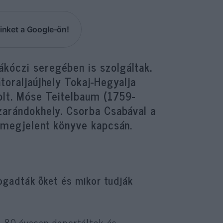
inket a Google-ön!
kóczi seregében is szolgáltak.
toraljaújhely Tokaj-Hegyalja
olt. Móse Teitelbaum (1759-
zarándokhely. Csorba Csabával a
e megjelent könyve kapcsán.
ogadták őket és mikor tudják
it 80 évesen deportáltak és