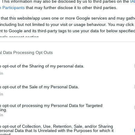
. This information may also be disclosed by us to third parties on the
IA
Participants
that may further disclose it to other third parties.
 that this website/app uses one or more Google services and may gath
including but not limited to your visit or usage behaviour. You may click 
 to Google and its third-party tags to use your data for below specifi
ogle consent section.
l Data Processing Opt Outs
o opt-out of the Sharing of my personal data.
In
o opt-out of the Sale of my Personal Data.
In
Diler Izsák sátoraljaújhelyi zsidó férfi, 1910. Fotó: Néprajzi Múzeum, F 25796.
to opt-out of processing my Personal Data for Targeted
ing.
 a gyermek Kossuth Lajos is találkozott a csoda
In
 Móse Teitelbaum rebbe által a haszidizmus itt 
o opt-out of Collection, Use, Retention, Sale, and/or Sharing
 kel tudnunk a csodarabbiról?
ersonal Data that Is Unrelated with the Purposes for which it
lected.