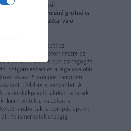
kéntes adományokból
szonya, Wallis Gyuláné grófné is
keresztény egyházakkal való
resszus előtti állapothoz
1886-ban szakadt három részre az
fel a pompás status quo zsinagógát.
pán, polgármester) és a legelőkelőbb
a várost ékesítő pompás templom
kés volt 1944-ig a kapcsolat. A
 zsidó diákja volt, akiket tanáraik
. Innen vitték a zsidókat a
ékeket kirabolták, a pompás épület
 áll, felismerhetetlenségig