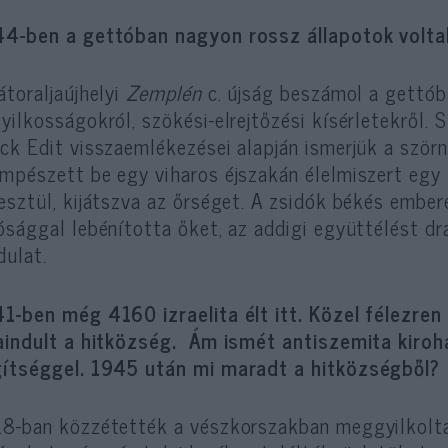
4-ben a gettóban nagyon rossz állapotok voltak
átoraljaújhelyi
Zemplén
c. újság beszámol a gettób
yilkosságokról, szökési-elrejtőzési kísérletekről. S
ck Edit visszaemlékezései alapján ismerjük a szö
mpészett be egy viharos éjszakán élelmiszert egy
esztül, kijátszva az őrséget. A zsidók békés ember
ósággal lebénította őket, az addigi együttélést d
dulat.
1-ben még 4160 izraelita élt itt. Közel félezren 
aindult a hitközség. Ám ismét antiszemita kiroh
ítséggel. 1945 után mi maradt a hitközségből?
8-ban közzétették a vészkorszakban meggyilkoltak