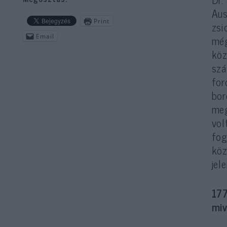
Aus
Print
zsi
Email
még
köz
szá
for
bor
meg
vol
fog
köz
jel
177
miv