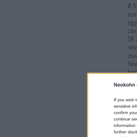
A S
sze
egy
zsi
18 
növ
zsi
fel
bol
ügy
Neokohn 
If you wish 
sensitive in
confirm you
continue se
information 
further disc