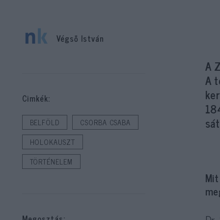
Végső István
A 
A t
ke
Cimkék:
184
sát
BELFÖLD
CSORBA CSABA
HOLOKAUSZT
TÖRTÉNELEM
Mit
meg
Dr.
Megosztás: