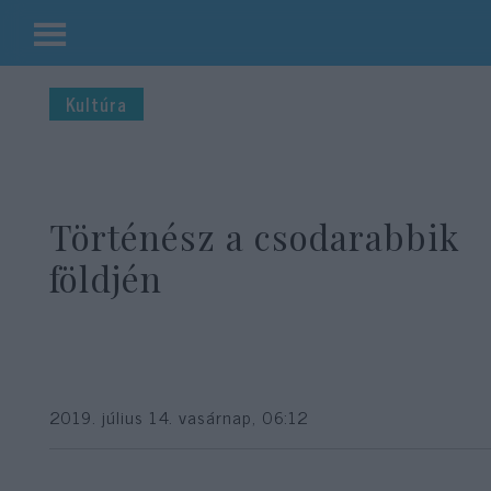
Kilépés
a
Kultúra
tartalomba
Történész a csodarabbik
földjén
2019. július 14. vasárnap, 06:12