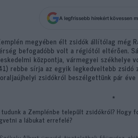
A legfrissebb hírekért kövessen m
Zemplén megyében élt zsidók állítólag még Rá
érség befogadóbb volt a régiótól eltérően. Sá
reskedelmi központja, vármegyei székhelye v
1) rebbe sírja az egyik legkedveltebb zsidó 
oraljaújhelyi zsidókról beszélgettünk pár év
*
 tudunk a Zemplénbe települt zsidókról? Hogy f
vetni a lábukat errefelé?
 Székely Albert ügyvéd, tiszteletbeli főügyész, ak