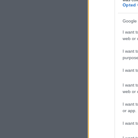
Opted 
Gal
rég
Google 
cso
I want t
has
web or d
33 
I want t
purpose
Vaj
I want 
ve
I want t
Az 
web or d
töb
I want t
pré
or app.
az 
ado
I want t
I want t