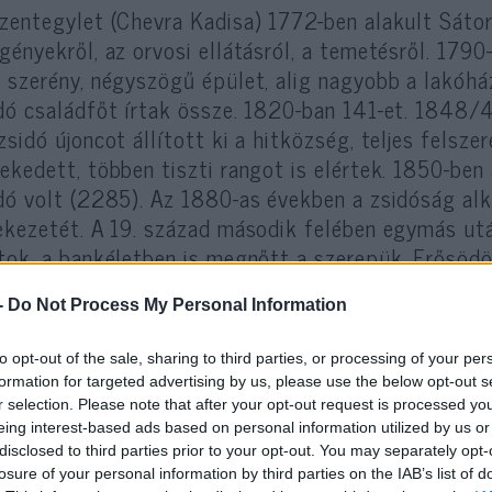
zentegylet (Chevra Kadisa) 1772-ben alakult Sátor
gényekről, az orvosi ellátásról, a temetésről. 1790
 szerény, négyszögű épület, alig nagyobb a lakóhá
dó családfőt írtak össze. 1820-ban 141-et. 1848/4
zsidó újoncot állított ki a hitközség, teljes felsz
ekedett, többen tiszti rangot is elértek. 1850-ben
dó volt (2285). Az 1880-as években a zsidóság alk
ekezetét. A 19. század második felében egymás utá
tok, a bankéletben is megnőtt a szerepük. Erősödöt
védek közmegbecsülésnek örvendtek.
-
Do Not Process My Personal Information
to opt-out of the sale, sharing to third parties, or processing of your per
formation for targeted advertising by us, please use the below opt-out s
r selection. Please note that after your opt-out request is processed y
eing interest-based ads based on personal information utilized by us or
disclosed to third parties prior to your opt-out. You may separately opt-
losure of your personal information by third parties on the IAB’s list of