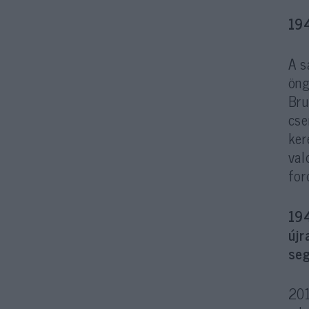
194
A s
öng
Bru
cse
ker
val
for
194
újr
seg
201