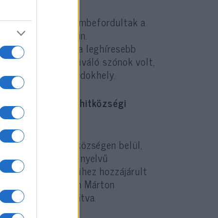
irányzata. Hívei szembefordultak a
jos dolgukkal az ún.
tett Przemyslben a leghíresebb
ség hírében állt, kiváló szónok volt,
g, sírja azóta zarándokhely.
868-ben az itteni hitközségi
esedő viták a hitközségen belül,
zvétele, a magyar nyelvű
magyarosodása, amihez hozzájárult
elejtei Kaesztenbaum Márton
emléktáblával ellátva.