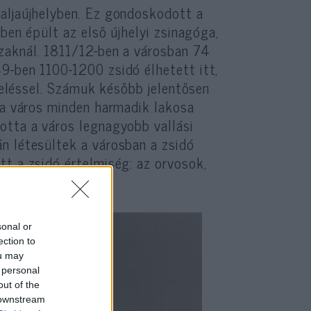
aljaújhelyben. Ez gondoskodott a
-ben épült az első újhelyi zsinagóga,
zaknál. 1811/12-ben a városban 74
9-ben 1100-1200 zsidó élhetett itt,
ereléssel. Számuk később jelentősen
 a város minden harmadik lakosa
otta a város legnagyobb vallási
n létesültek a városban a zsidó
t a zsidó értelmiség: az orvosok,
sonal or
ection to
ou may
 personal
out of the
 downstream