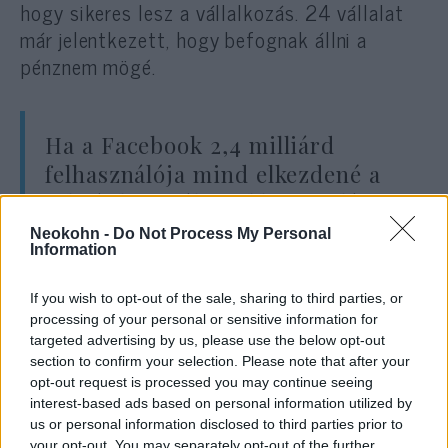
hogy sikeres lesz a vállalkozás. 24 vállalat
már jelentkezett, hogy befognak állni a
pénznem mögé.
Ha a Facebook 2,4 milliárd
felhasználója mind elkezdené a
Librát használni, akkor a világ
egyik legnagyobb pénzügyi
Neokohn -
Do Not Process My Personal
Information
entitásává válna. Ez fogyasztói
forradalmat indítana, de
If you wish to opt-out of the sale, sharing to third parties, or
elbizonytalanítaná a pénzügyi
processing of your personal or sensitive information for
targeted advertising by us, please use the below opt-out
rendszert és csökkentené a
section to confirm your selection. Please note that after your
nemzetek gazdasági
opt-out request is processed you may continue seeing
szuverenitását.
interest-based ads based on personal information utilized by
us or personal information disclosed to third parties prior to
your opt-out. You may separately opt-out of the further