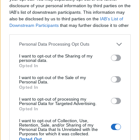
disclosure of your personal information by third parties on the
A Facebook elsősorban a saját túlélését
IAB’s list of downstream participants. This information may
akarja biztosítani. Kínában már mindenki
also be disclosed by us to third parties on the
IAB’s List of
Downstream Participants
that may further disclose it to other
használja a chaten keresztül utalást
third parties.
biztosító applikációt. Amerikában azonban
Please note that this website/app uses one or more Google
még mindig 18 milliárd csekket írnak egy
Personal Data Processing Opt Outs
services and may gather and store information including but
évben. A transzferköltség a bevételek 5%-át
not limited to your visit or usage behaviour. You may click to
I want to opt-out of the Sharing of my
personal data.
eszi meg. A hitelkártyák pedig a 30 milliárdot
grant or deny consent to Google and its third-party tags to
Opted In
akasztanak a transzferekkel. Egy digitális
use your data for below specified purposes in below Google
consent section.
pénznem teljesen felborítaná ezt a rendszert.
I want to opt-out of the Sale of my
Personal Data.
Opted In
I want to opt-out of processing my
Ha a Libra sikeres lesz, akkor
Personal Data for Targeted Advertising.
Opted In
Mark Zuckerberg hatalma
I want to opt-out of Collection, Use,
nagyobb lesz, mint bármely
Retention, Sale, and/or Sharing of my
Personal Data that Is Unrelated with the
választott vezetőé a világon.
Purposes for which it was collected.
Opted Out