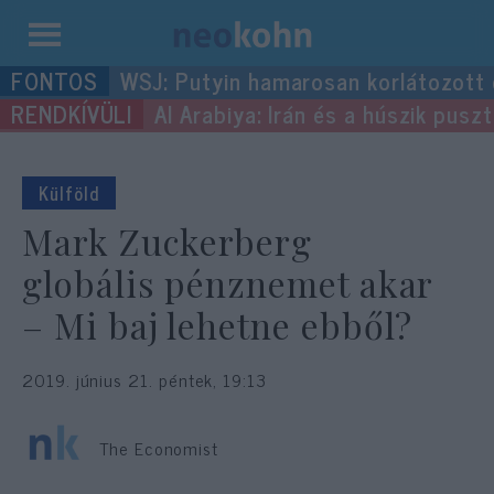
Kilépés
WSJ: Putyin hamarosan korlátozott
a
Al Arabiya: Irán és a húszik pus
tartalomba
Külföld
Mark Zuckerberg
globális pénznemet akar
– Mi baj lehetne ebből?
2019. június 21. péntek, 19:13
The Economist