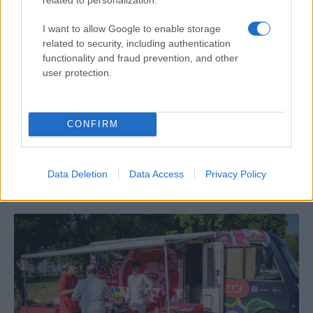
I want to allow Google to enable storage
related to security, including authentication
functionality and fraud prevention, and other
user protection.
Egy különleges családi járattal 140 új
CONFIRM
alijázó érkezett Izraelbe
Data Deletion
Data Access
Privacy Policy