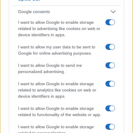
Hiszen nem csak minden
felhasználó személyes adatait,
Google consents
barátait, családját fogja
I want to allow Google to enable storage
figyelemmel követni a cég
related to advertising like cookies on web or
algoritmusa, hanem ezentúl
device identifiers in apps.
minden pénzügyi lépésükről is
I want to allow my user data to be sent to
tudni fog.
Google for online advertising purposes.
I want to allow Google to send me
personalized advertising.
I want to allow Google to enable storage
related to analytics like cookies on web or
device identifiers in apps.
I want to allow Google to enable storage
related to functionality of the website or app.
I want to allow Google to enable storage
related to personalization.