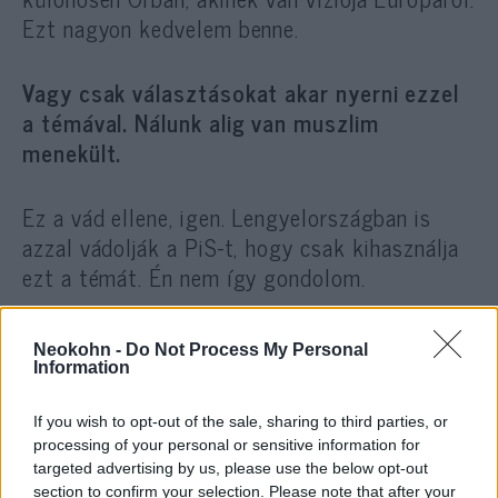
Ezt nagyon kedvelem benne.
Vagy csak választásokat akar nyerni ezzel
a témával. Nálunk alig van muszlim
menekült.
Ez a vád ellene, igen. Lengyelországban is
azzal vádolják a PiS-t, hogy csak kihasználja
ezt a témát. Én nem így gondolom.
Neokohn -
Do Not Process My Personal
Lengyelek milliói élnek Nagy-
Information
Britanniában vagy
If you wish to opt-out of the sale, sharing to third parties, or
Franciaországban, ahol látták a
processing of your personal or sensitive information for
migráció kihatásait, mások meg
targeted advertising by us, please use the below opt-out
nézték a tévében, ahogy néhány
section to confirm your selection. Please note that after your