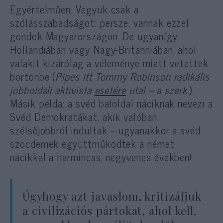
Egyértelműen. Vegyük csak a
szólásszabadságot: persze, vannak ezzel
gondok Magyarországon. De ugyanígy
Hollandiában vagy Nagy-Britanniában, ahol
valakit kizárólag a véleménye miatt vetettek
börtönbe (
Pipes itt Tommy Robinson radikális
jobboldali aktivista
esetére
utal – a szerk.
).
Másik példa: a svéd baloldal náciknak nevezi a
Svéd Demokratákat, akik valóban
szélsőjobbról indultak – ugyanakkor a svéd
szocdemek együttműködtek a német
nácikkal a harmincas, negyvenes években!
Úgyhogy azt javaslom, kritizáljuk
a civilizációs pártokat, ahol kell,