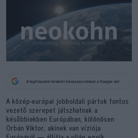
A legfrissebb hírekért kövessen minket a Google-ön!
A közép-európai jobboldali pártok fontos
vezető szerepet játszhatnak a
későbbiekben Európában, különösen
Orbán Viktor, akinek van víziója
Európáról — állítja a világ egyik