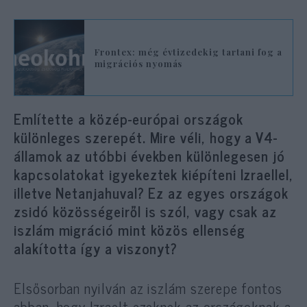
Frontex: még évtizedekig tartani fog a
migrációs nyomás
Említette a közép-európai országok
különleges szerepét. Mire véli, hogy a V4-
államok az utóbbi években különlegesen jó
kapcsolatokat igyekeztek kiépíteni Izraellel,
illetve Netanjahuval? Ez az egyes országok
zsidó közösségeiről is szól, vagy csak az
iszlám migráció mint közös ellenség
alakította így a viszonyt?
Elsősorban nyilván az iszlám szerepe fontos
abban, hogy Izraelt ezeknek az országoknak a