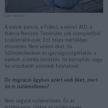
Fotók: Neokohn
A másik: persze, a Fidesz, a német AfD, a
francia Nemzeti Tömörülés sok szempontból
problematikusak. Ezt teljes mértékben
elismerem. Nem védem őket, ha
túlterjeszkednek az igazságszolgáltatás, a
bankok, a média területén, ha korruptak, vagy
ha oroszbarát politikát folytatnak.
De migráció ügyben azért védi őket, mert
ön is iszlámellenes?
Nem vagyok iszlámellenes. Én az
iszlámizmus, illetve az iszlám egyes