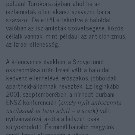
például Törökországban, ahol ha az
iszlamisták ellen akarsz szavazni, balra
szavazol. De ettől eltekintve a baloldal
valóban az iszlamisták szövetségese, közös
céljaik vannak, mint például az anticionizmus,
az Izrael-ellenesség.
A kilencvenes években, a Szovjetunió
összeomlása után Izrael vált a baloldal
kedvenc ellenfelévé, erőszakos, jobboldali
apartheid-államnak nevezték. Ez leginkább
2001. szeptemberében, a hírhedt durbani
ENSZ-konferencián (
amely nyílt antiszemita
uszításnak is teret adott – a szerk.
) vált
nyilvánvalóvá, azóta a helyzet csak
súlyosbodott. És minél balrább megyünk,
annál Izrael-ellenesebb a közeg.