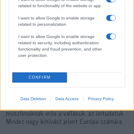
születési rátája meghaladja a többségi
related to functionality of the website or app.
társadalomét. Másrészt
I want to allow Google to enable storage
related to personalization.
Európában van egy mély
I want to allow Google to enable storage
related to security, including authentication
bűntudat amiatt, hogy az európai
functionality and fraud prevention, and other
történelem rasszizmust,
user protection.
kolonializmust, fasizmust jelent.
CONFIRM
Végül meggyengült, szinte eltűnt a
kereszténység Európában, a templomok már
Data Deletion
Data Access
Privacy Policy
csak történelmi emlékek. Ezzel szemben a
muszlimoknak erős a vallásuk, az öntudatuk.
Mindez nagy kihívást jelent Európa számára.