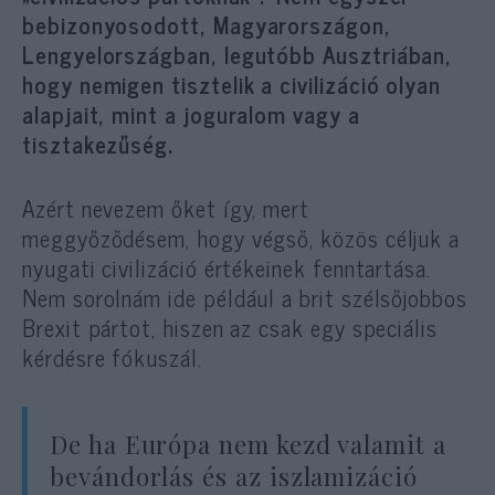
bebizonyosodott, Magyarországon,
Lengyelországban, legutóbb Ausztriában,
hogy nemigen tisztelik a civilizáció olyan
alapjait, mint a joguralom vagy a
tisztakezűség.
Azért nevezem őket így, mert
meggyőződésem, hogy végső, közös céljuk a
nyugati civilizáció értékeinek fenntartása.
Nem sorolnám ide például a brit szélsőjobbos
Brexit pártot, hiszen az csak egy speciális
kérdésre fókuszál.
De ha Európa nem kezd valamit a
bevándorlás és az iszlamizáció