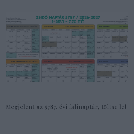
Megjelent az 5787. évi falinaptár, töltse le!