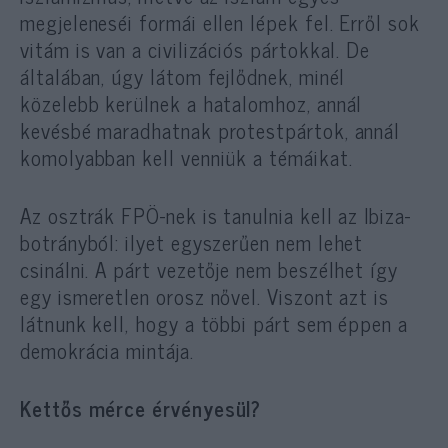
megjeleneséi formái ellen lépek fel. Erről sok
vitám is van a civilizációs pártokkal. De
általában, úgy látom fejlődnek, minél
közelebb kerülnek a hatalomhoz, annál
kevésbé maradhatnak protestpártok, annál
komolyabban kell venniük a témáikat.
Az osztrák FPÖ-nek is tanulnia kell az Ibiza-
botrányból: ilyet egyszerűen nem lehet
csinálni. A párt vezetője nem beszélhet így
egy ismeretlen orosz nővel. Viszont azt is
látnunk kell, hogy a többi párt sem éppen a
demokrácia mintája.
Kettős mérce érvényesül?