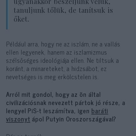
ugyanakkor beszéljünk velük,
tanuljunk tőlük, de tanítsuk is
őket.
Például arra, hogy ne az iszlám, ne a vallás
ellen legyenek, hanem az iszlamizmus
szélsőséges ideológiája ellen. Ne tiltsuk a
koránt, a minareteket, a hidzsábot, ez
nevetséges is meg erkölcstelen is.
Arról mit gondol, hogy az ön által
civilizációsnak nevezett pártok jó része, a
lengyel PiS-t leszámítva, igen
baráti
viszonyt
ápol Putyin Oroszországával?