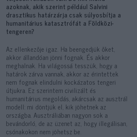
azoknak, akik szerint például Salvini
drasztikus határzárja csak súlyosbítja a
humanitárius katasztrófát a Földközi-
tengeren?
Az ellenkezője igaz. Ha beengedjük őket,
akkor állandóan jönni fognak. És akkor
meghalnak. Ha világossá tesszük, hogy a
határok zárva vannak, akkor az érintettek
nem fognak elindulni kockázatos tengeri
útjukra. Ez szerintem civilizált és
humanitárius megoldás, akárcsak az ausztrál
modell: mi döntjük el, kik jöhetnek az
országba. Ausztráliában nagyon sok a
bevándorló, de az üzenet az, hogy illegálisan,
csónakokon nem jöhetsz be.