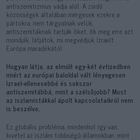
antiszemitizmus vádja alól. A zsidó
közösségek általában mérgesek ezekre a
pártokra, nem tárgyalnak velük,
antiszemitáknak tartják őket, ők meg erre azt
mondják, látjátok, mi megvédjük Izraelt
Európa maradékától.
Hogyan látja, az elmúlt egy-két évtizedben
miért az európai baloldal vált lényegesen
Izrael-ellenesebbé és sokszor
antiszemitábbá, mint a szélsőjobb? Most
az iszlamistákkal ápolt kapcsolataikról nem
is beszélve.
Ez globális probléma, mindenhol így van,
kivétel az iszlám többségű államokban, mint