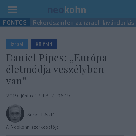
Kilépés
Rekordszinten az izraeli kivándorlás
a
tartalomba
Izrael
Külföld
Daniel Pipes: „Európa
életmódja veszélyben
van”
2019. június 17. hétfő, 06:15
Seres László
A Neokohn szerkesztője