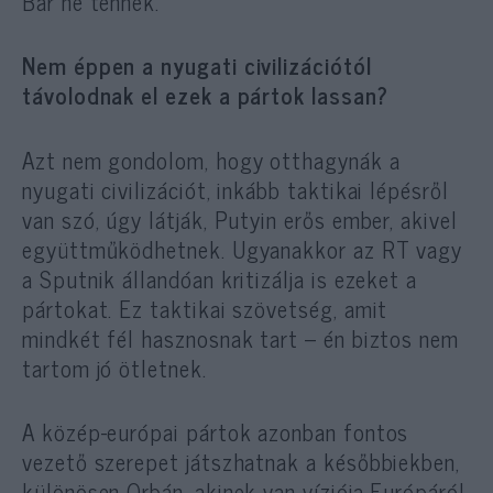
Bár ne tennék.
Nem éppen a nyugati civilizációtól
távolodnak el ezek a pártok lassan?
Azt nem gondolom, hogy otthagynák a
nyugati civilizációt, inkább taktikai lépésről
van szó, úgy látják, Putyin erős ember, akivel
együttműködhetnek. Ugyanakkor az RT vagy
a Sputnik állandóan kritizálja is ezeket a
pártokat. Ez taktikai szövetség, amit
mindkét fél hasznosnak tart – én biztos nem
tartom jó ötletnek.
A közép-európai pártok azonban fontos
vezető szerepet játszhatnak a későbbiekben,
különösen Orbán, akinek van víziója Európáról.