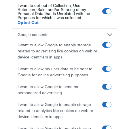
I want to opt-out of Collection, Use,
Retention, Sale, and/or Sharing of my
Personal Data that Is Unrelated with the
Purposes for which it was collected.
Opted Out
Google consents
I want to allow Google to enable storage
A politikusok szerintem csak az emberek
related to advertising like cookies on web or
valós, a kontroll elvesztésétől való félelmeire
device identifiers in apps.
válaszoltak. Egyvalamit biztosan jól látnak a
civilizációs pártok, amit a 75 százalék, tehát
I want to allow my user data to be sent to
Google for online advertising purposes.
a többi párt rosszul lát: Európa életmódja
veszélyben van.
I want to allow Google to send me
personalized advertising.
Nem túlozza el az iszlámosodás veszélyét
I want to allow Google to enable storage
Európában?
related to analytics like cookies on web or
device identifiers in apps.
Nem. Egyrészt az európai muszlimok
I want to allow Google to enable storage