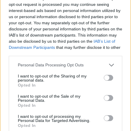
opt-out request is processed you may continue seeing
éve migránsok százezrei jöttek
interest-based ads based on personal information utilized by
be a kontinensre illegálisan.
us or personal information disclosed to third parties prior to
your opt-out. You may separately opt-out of the further
disclosure of your personal information by third parties on the
IAB’s list of downstream participants. This information may
Magyarországon is ugye megjelentek annak
also be disclosed by us to third parties on the
IAB’s List of
idején, és bár valóban továbbmentek
Downstream Participants
that may further disclose it to other
Németország felé, azért ezt sokan káotikus,
third parties.
negatív folyamatként látták.
Please note that this website/app uses one or more Google
Personal Data Processing Opt Outs
services and may gather and store information including but
not limited to your visit or usage behaviour. You may click to
I want to opt-out of the Sharing of my
personal data.
grant or deny consent to Google and its third-party tags to
Opted In
use your data for below specified purposes in below Google
consent section.
I want to opt-out of the Sale of my
Personal Data.
Opted In
I want to opt-out of processing my
Personal Data for Targeted Advertising.
Opted In