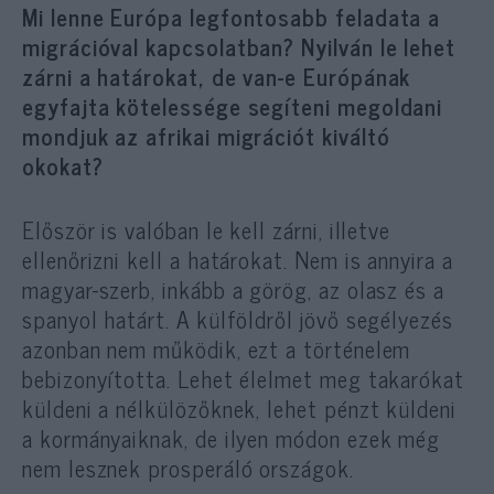
Mi lenne Európa legfontosabb feladata a
migrációval kapcsolatban? Nyilván le lehet
zárni a határokat, de van-e Európának
egyfajta kötelessége segíteni megoldani
mondjuk az afrikai migrációt kiváltó
okokat?
Először is valóban le kell zárni, illetve
ellenőrizni kell a határokat. Nem is annyira a
magyar-szerb, inkább a görög, az olasz és a
spanyol határt. A külföldről jövő segélyezés
azonban nem működik, ezt a történelem
bebizonyította. Lehet élelmet meg takarókat
küldeni a nélkülözőknek, lehet pénzt küldeni
a kormányaiknak, de ilyen módon ezek még
nem lesznek prosperáló országok.