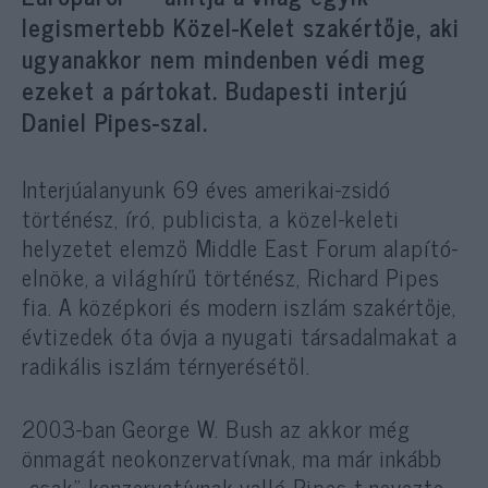
legismertebb Közel-Kelet szakértője, aki
ugyanakkor nem mindenben védi meg
ezeket a pártokat. Budapesti interjú
Daniel Pipes-szal.
Interjúalanyunk 69 éves amerikai-zsidó
történész, író, publicista, a közel-keleti
helyzetet elemző Middle East Forum alapító-
elnöke, a világhírű történész, Richard Pipes
fia. A középkori és modern iszlám szakértője,
évtizedek óta óvja a nyugati társadalmakat a
radikális iszlám térnyerésétől.
2003-ban George W. Bush az akkor még
önmagát neokonzervatívnak, ma már inkább
„csak” konzervatívnak valló Pipes-t nevezte