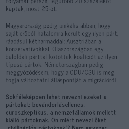
folyamat persze, legutóbb 20 százalékot
kaptak, most 25-öt.
Magyarország pedig unikális abban, hogy
saját erőből hatalomra került egy ilyen párt,
ráadásul kétharmaddal: Ausztriában a
konzervatívokkal, Olaszországban egy
baloldali párttal kötöttek koalíciót az ilyen
típusú pártok. Németországban pedig
meggyőződésem, hogy a CDU/CSU is meg
fogja változtatni álláspontját a migrációról.
Sokféleképpen lehet nevezni ezeket a
pártokat: bevándorlásellenes,
euroszkeptikus, a nemzetállamok mellett
kiálló pártoknak. Ön miért nevezi őket
„civilizációs pártoknak”? Nem egyszer