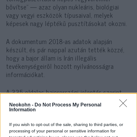
bővítse” — azaz olyan nukleáris, biológiai
vagy vegyi eszközök típusaival, melyek
képesek nagy léptékű pusztításokat okozni.
A dokumentum 2018-as adatok alapján
készült, és pár nappal azután tették közzé,
hogy a bajor állam is Irán illegális
tevékenységeiről hozott nyilvánosságra
információkat.
A 335 oldalas bajorországi jelentés szerint
Irán jelentős kockázatot jelent az európai
Neokohn -
Do Not Process My Personal
államban fennálló demokráciára és biztonsági
Information
helyzetére is.
If you wish to opt-out of the sale, sharing to third parties, or
processing of your personal or sensitive information for