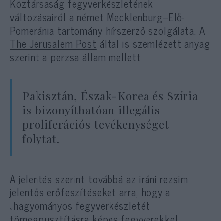
Köztársaság fegyverkészletének
változásairól a német Mecklenburg–Elő-
Pomeránia tartomány hírszerző szolgálata. A
The Jerusalem Post
által is szemlézett anyag
szerint a perzsa állam mellett
Pakisztán, Észak-Korea és Szíria
is bizonyíthatóan illegális
proliferációs tevékenységet
folytat.
A jelentés szerint továbbá az iráni rezsim
jelentős erőfeszítéseket arra, hogy a
„hagyományos fegyverkészletét
tömegpusztításra képes fegyverekkel