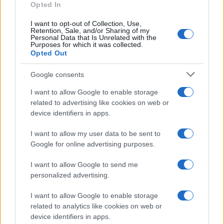
megszegni a 2015-ös iráni atomegyezményt.
Opted In
I want to opt-out of Collection, Use,
Retention, Sale, and/or Sharing of my
Personal Data that Is Unrelated with the
Purposes for which it was collected.
Opted Out
Google consents
I want to allow Google to enable storage
related to advertising like cookies on web or
device identifiers in apps.
I want to allow my user data to be sent to
Google for online advertising purposes.
I want to allow Google to send me
personalized advertising.
I want to allow Google to enable storage
related to analytics like cookies on web or
Egy különleges családi járattal 140 új
device identifiers in apps.
alijázó érkezett Izraelbe