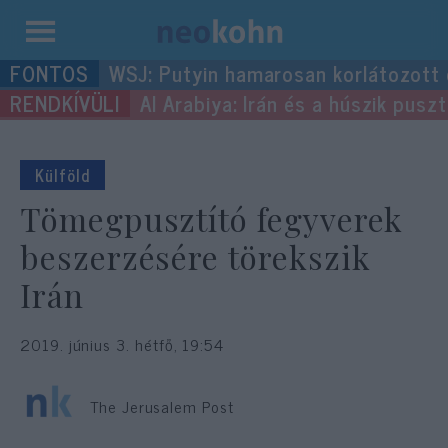
Kilépés
WSJ: Putyin hamarosan korlátozott
a
Al Arabiya: Irán és a húszik pus
tartalomba
Külföld
Tömegpusztító fegyverek
beszerzésére törekszik
Irán
2019. június 3. hétfő, 19:54
The Jerusalem Post