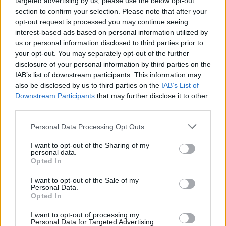
targeted advertising by us, please use the below opt-out
A bajor dokumentumban olyan
section to confirm your selection. Please note that after your
esetről is beszámoltak, amikor a
opt-out request is processed you may continue seeing
német hatóságoknak sikerült
interest-based ads based on personal information utilized by
us or personal information disclosed to third parties prior to
megakadályozniuk egy olyan
your opt-out. You may separately opt-out of the further
elektronsugaras
disclosure of your personal information by third parties on the
IAB’s list of downstream participants. This information may
hegesztőszerkezet eladását
also be disclosed by us to third parties on the
IAB’s List of
Iránnak, ami rakétaindító gépek
Downstream Participants
that may further disclose it to other
gyártására is alkalmas lehet.
third parties.
Please note that this website/app uses one or more Google
Personal Data Processing Opt Outs
services and may gather and store information including but
not limited to your visit or usage behaviour. You may click to
I want to opt-out of the Sharing of my
A jelentés szerint a meghiúsult ügyletben a
personal data.
grant or deny consent to Google and its third-party tags to
német székhelyű vállalat vevőjét próbálták
Opted In
use your data for below specified purposes in below Google
maláj személyként álcázni, de a lebukást
consent section.
I want to opt-out of the Sale of my
követően bűnügyi eljárást indítottak, és a
Personal Data.
Opted In
bajor hatóságok továbbra is monitorozzák
azokat a tevékenységeket, amikkel próbálják
I want to opt-out of processing my
Personal Data for Targeted Advertising.