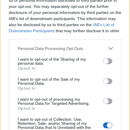
életet szeretnének
us or personal information disclosed to third parties prior to
your opt-out. You may separately opt-out of the further
disclosure of your personal information by third parties on the
Trump veje és főtanácsadója az HBO-nak
IAB’s list of downstream participants. This information may
nyilatkozva arról beszélt, hogy kétségei
also be disclosed by us to third parties on the
IAB’s List of
Downstream Participants
that may further disclose it to other
vannak afelől, hogy a palesztinok képesek-e
third parties.
saját maguk kormányzására, miután megkötik
Please note that this website/app uses one or more Google
a békemegállapodást Izraellel –
számolt be
a
Personal Data Processing Opt Outs
services and may gather and store information including but
The Times of Israel.
not limited to your visit or usage behaviour. You may click to
I want to opt-out of the Sharing of my
personal data.
grant or deny consent to Google and its third-party tags to
Opted In
use your data for below specified purposes in below Google
Jared Kushner szerint nem azért ment oda,
consent section.
I want to opt-out of the Sale of my
hogy a ramallahi kormány bízzon benne,
Personal Data.
hanem azért, mert úgy véli, a palesztin nép
Opted In
nyitott a béketervre, mert jobb életet
I want to opt-out of processing my
Personal Data for Targeted Advertising.
szeretnének.
Opted In
I want to opt-out of Collection, Use,
Retention, Sale, and/or Sharing of my
„A palesztinoknak szükségük van
Personal Data that Is Unrelated with the