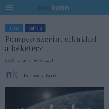
Kilépés
a
tartalomba
Izrael
Külföld
Pompeo szerint elbukhat
a béketerv
2019. június 3. hétfő, 11:31
The Times of Israel