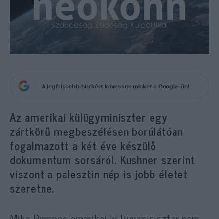
A legfrissebb hírekért kövessen minket a Google-ön!
Az amerikai külügyminiszter egy
zártkörű megbeszélésen borúlátóan
fogalmazott a két éve készülő
dokumentum sorsáról. Kushner szerint
viszont a palesztin nép is jobb életet
szeretne.
Mike Pompeo amerikai külügyminiszter nem