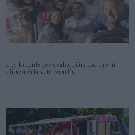
Egy különleges családi járattal 140 új
alijázó érkezett Izraelbe