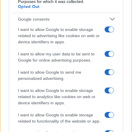
Purposes for which it was collected.
egy fair igazságügyi rendszerre,
Opted Out
sajtószabadságra,
Google consents
szólásszabadságra és
I want to allow Google to enable storage
vallásszabadságra ahhoz, hogy a
related to advertising like cookies on web or
területükön befektetések
device identifiers in apps.
történjenek”
I want to allow my user data to be sent to
Google for online advertising purposes.
– mondta Kushner.
I want to allow Google to send me
personalized advertising.
I want to allow Google to enable storage
related to analytics like cookies on web or
device identifiers in apps.
I want to allow Google to enable storage
related to functionality of the website or app.