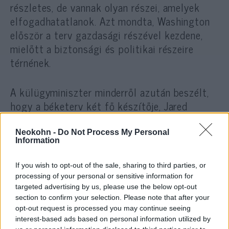
részletes, de vannak olyan részei, amelyek
elfogadhatatlanok. Azt mondta, Washington
először a terv gazdasági részével kezdene,
mielőtt a biztonsági és politikai részeire
térnének.
A külügyminiszter minderről azután beszélt,
hogy a béketerv két fő készítője, Jared
Kushner vezető tanácsadó és Jason
Greenblatt közel-keleti megbízott az érintett
Neokohn -
Do Not Process My Personal
Information
országokban járt a gazdasági részről
egyeztetni. Ezeket a terveket még ebben
If you wish to opt-out of the sale, sharing to third parties, or
júniusban ismertetik egy bahreini
processing of your personal or sensitive information for
konferencián.
targeted advertising by us, please use the below opt-out
section to confirm your selection. Please note that after your
opt-out request is processed you may continue seeing
Kushner: hiszem, hogy a palesztinok is jobb
interest-based ads based on personal information utilized by