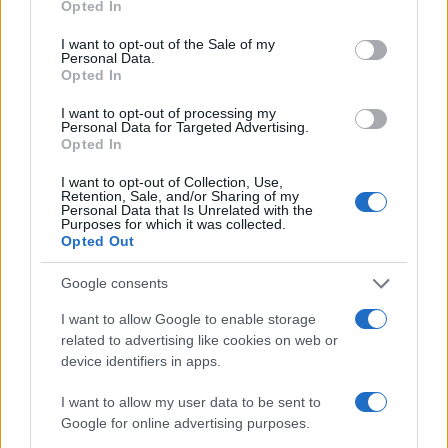
szembemenve például az ENSZ
Opted In
use your data for below specified purposes in below Google
Emberi Jogi Tanácsának Izrael
consent section.
I want to opt-out of the Sale of my
Personal Data.
ellenes beállítottságával.”
Opted In
I want to opt-out of processing my
Personal Data for Targeted Advertising.
A brit zsidóság képviselője hozzátette:
Opted In
I want to opt-out of Collection, Use,
Retention, Sale, and/or Sharing of my
Personal Data that Is Unrelated with the
„Mindig is hálásak leszünk a
Purposes for which it was collected.
Opted Out
barátságáért és támogatásért.“
Google consents
I want to allow Google to enable storage
related to advertising like cookies on web or
device identifiers in apps.
I want to allow my user data to be sent to
Google for online advertising purposes.