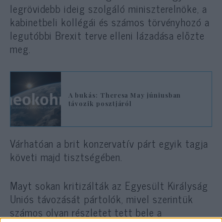
legrövidebb ideig szolgáló miniszterelnöke, a
kabinetbeli kollégái és számos törvényhozó a
legutóbbi Brexit terve elleni lázadása előzte
meg.
A bukás: Theresa May júniusban
távozik posztjáról
Várhatóan a brit konzervatív párt egyik tagja
követi majd tisztségében.
Mayt sokan kritizálták az Egyesült Királyság
Uniós távozását pártolók, mivel szerintük
számos olyan részletet tett bele a