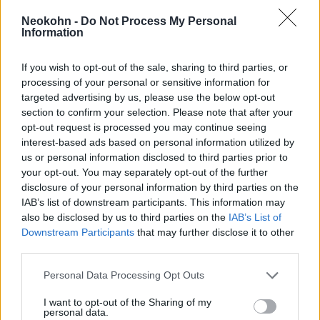
megállapodásba, mellyel kompromittálja a
brit szuverenitást.
Neokohn -
Do Not Process My Personal
Information
May zsidósággal kapcsolatos intézkedéseivel
If you wish to opt-out of the sale, sharing to third parties, or
kapcsolatban van der Zyl kiemelte, hogy az ő
processing of your personal or sensitive information for
targeted advertising by us, please use the below opt-out
kormánya volt az, ami:
section to confirm your selection. Please note that after your
opt-out request is processed you may continue seeing
interest-based ads based on personal information utilized by
„elfogadta az IHRA
us or personal information disclosed to third parties prior to
your opt-out. You may separately opt-out of the further
antiszemitizmus definícióját;
disclosure of your personal information by third parties on the
büszkeséggel emlékezett meg a
IAB’s list of downstream participants. This information may
also be disclosed by us to third parties on the
IAB’s List of
Balfour nyilatkozat százéves
Downstream Participants
that may further disclose it to other
évfordulójáról; betiltotta a
third parties.
Hezbollah terrorszervezetet;
Please note that this website/app uses one or more Google
Personal Data Processing Opt Outs
illetve megemelte a
services and may gather and store information including but
nemzetbiztonsági költségvetést,
not limited to your visit or usage behaviour. You may click to
I want to opt-out of the Sharing of my
personal data.
grant or deny consent to Google and its third-party tags to