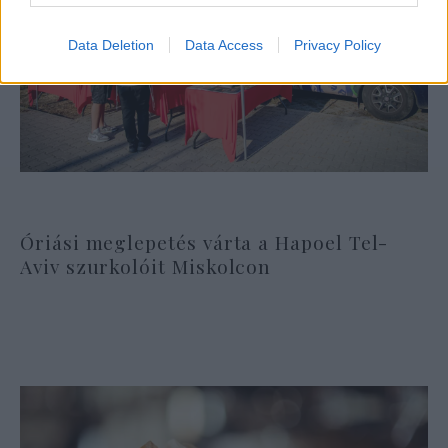
Data Deletion
Data Access
Privacy Policy
Óriási meglepetés várta a Hapoel Tel-
Aviv szurkolóit Miskolcon