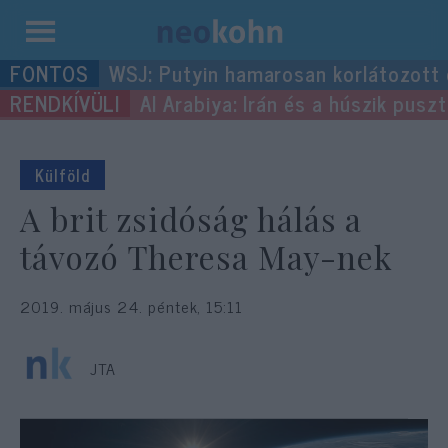
Kilépés
WSJ: Putyin hamarosan korlátozott
a
Al Arabiya: Irán és a húszik pus
tartalomba
Külföld
A brit zsidóság hálás a
távozó Theresa May-nek
2019. május 24. péntek, 15:11
JTA