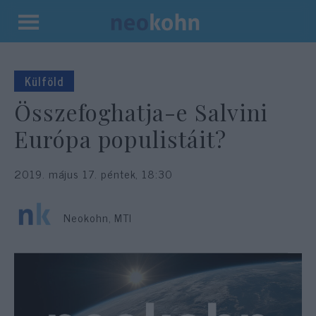
Kilépés
a
tartalomba
Külföld
Összefoghatja-e Salvini
Európa populistáit?
2019. május 17. péntek, 18:30
Neokohn, MTI