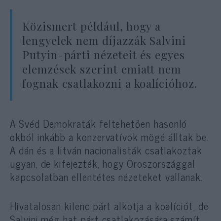
Közismert például, hogy a
lengyelek nem díjazzák Salvini
Putyin-párti nézeteit és egyes
elemzések szerint emiatt nem
fognak csatlakozni a koalícióhoz.
A Svéd Demokraták feltehetően hasonló
okból inkább a konzervatívok mögé álltak be.
A dán és a litván nacionalisták csatlakoztak
ugyan, de kifejezték, hogy Oroszországgal
kapcsolatban ellentétes nézeteket vallanak.
Hivatalosan kilenc párt alkotja a koalíciót, de
Salvini még hat párt csatlakozására számít,