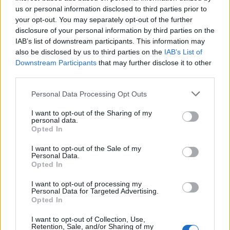
jobboldali párt vezetője vesz majd részt.
us or personal information disclosed to third parties prior to
your opt-out. You may separately opt-out of the further
disclosure of your personal information by third parties on the
IAB’s list of downstream participants. This information may
also be disclosed by us to third parties on the
IAB’s List of
Downstream Participants
that may further disclose it to other
third parties.
Please note that this website/app uses one or more Google
Personal Data Processing Opt Outs
services and may gather and store information including but
not limited to your visit or usage behaviour. You may click to
I want to opt-out of the Sharing of my
personal data.
grant or deny consent to Google and its third-party tags to
Opted In
use your data for below specified purposes in below Google
consent section.
I want to opt-out of the Sale of my
Personal Data.
Opted In
Ott lesz Marine Le Pen a francia Nemzeti
I want to opt-out of processing my
Personal Data for Targeted Advertising.
Tömörülés (RN) elnöke, Jörg Meuthen, a
Opted In
német Alternatíva Németországnak (AfD)
I want to opt-out of Collection, Use,
párt vezetője, illetve Geert Wilders, holland
Retention, Sale, and/or Sharing of my