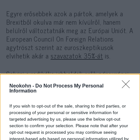
Egyre erősebbek azok a pártok, amelyek a
Brexitből okulva már nem kívülről, hanem
belülről változtatnák meg az Európai Uniót. A
European Council On Foreign Relations
agytröszt szerint az euroszkeptikusok
elvihetik akár a
szavazatok 35%-át
is.
Salvini a radikális jobboldali erők páneurópai
összefogását szeretné elérni egy
Neokohn -
Do Not Process My Personal
úgynevezett Népek és Nemzetek Európai
Information
Szövetségben. Az olasz politikus ezért
szombatra a milánói dóm előtti térre hirdette
If you wish to opt-out of the sale, sharing to third parties, or
processing of your personal or sensitive information for
meg az európai szuverenisták
targeted advertising by us, please use the below opt-out
megmozdulását, amelyen a Liga vezetőjének
section to confirm your selection. Please note that after your
bejelentése szerint 15 európai radikális
opt-out request is processed you may continue seeing
interest-based ads based on personal information utilized by