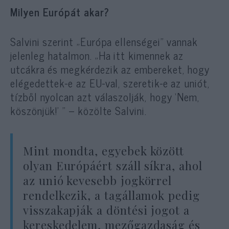
Milyen Európát akar?
Salvini szerint „Európa ellenségei” vannak
jelenleg hatalmon. „Ha itt kimennek az
utcákra és megkérdezik az embereket, hogy
elégedettek-e az EU-val, szeretik-e az uniót,
tízből nyolcan azt válaszolják, hogy ‘Nem,
köszönjük!’ ” – közölte Salvini.
Mint mondta, egyebek között
olyan Európáért száll síkra, ahol
az unió kevesebb jogkörrel
rendelkezik, a tagállamok pedig
visszakapják a döntési jogot a
kereskedelem, mezőgazdaság és