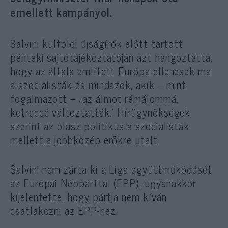
emellett kampányol.
Salvini külföldi újságírók előtt tartott
pénteki sajtótájékoztatóján azt hangoztatta,
hogy az általa említett Európa ellenesek ma
a szocialisták és mindazok, akik – mint
fogalmazott – „az álmot rémálommá,
ketreccé változtatták.” Hírügynökségek
szerint az olasz politikus a szocialisták
mellett a jobbközép erőkre utalt.
Salvini nem zárta ki a Liga együttműködését
az Európai Néppárttal (EPP), ugyanakkor
kijelentette, hogy pártja nem kíván
csatlakozni az EPP-hez.