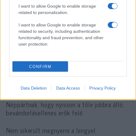
I want to allow Google to enable storage
related to personalization.
Több nagy párt nem akar hivatalosan
I want to allow Google to enable storage
csatlakozni a Nemzet és Szabadság Európája
related to security, including authentication
koalícióhoz.
functionality and fraud prevention, and other
user protection.
Jelenleg a koalíció nagyvadai Marie Le Pen és
a német szélsőjobboldali AfD, de ők már régi
CONFIRM
tagok. Salvini szeretné megnyerni a Fideszt
is, de az néppárti felfüggesztése miatt még
hivatalosan nem döntött. Orbán Viktor
Data Deletion
Data Access
Privacy Policy
mindenesetre nemrég azt javasolta a
Néppártnak, hogy nyisson a tőle jobbra álló,
bevándorlásellenes erők felé.
Nem sikerült megnyerni a lengyel