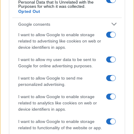
Personal Data that Is Unrelated with the
Szabadságpárt elnöke, de részt vesznek az
Purposes for which it was collected.
Opted Out
Osztrák Szabadságpárt (FPÖ), a Finnek
Pártja, a Dán Néppárt, a Flamand Érdek, az
Google consents
Észtországi Konzervatív Néppárt (EKRE), a
I want to allow Google to enable storage
cseh Szabadság és Közvetlen Demokrácia
related to advertising like cookies on web or
(SPD) párt, a Család vagyunk (Sme rodina)
device identifiers in apps.
szlovák ellenzéki mozgalom, illetve a bolgár
I want to allow my user data to be sent to
Akarat (Volja) párt delegációi is.
Google for online advertising purposes.
I want to allow Google to send me
personalized advertising.
Salvini ezt a nagy csoportot
szeretné egy koalícióba
I want to allow Google to enable storage
szervezni, de egyelőre ez nem
related to analytics like cookies on web or
device identifiers in apps.
sikerül, pedig az olasz
belügyminiszter már hónapok
I want to allow Google to enable storage
related to functionality of the website or app.
óta emellett kampányol.