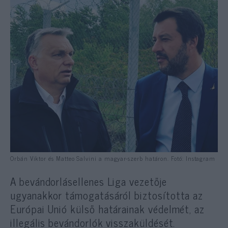
Orbán Viktor és Matteo Salvini a magyar-szerb határon. Fotó: Instagram
A bevándorlásellenes Liga vezetője
ugyanakkor támogatásáról biztosította az
Európai Unió külső határainak védelmét, az
illegális bevándorlók visszaküldését.