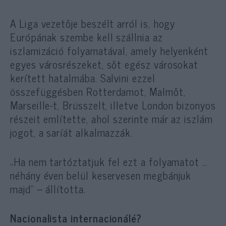
A Liga vezetője beszélt arról is, hogy
Európának szembe kell szállnia az
iszlamizáció folyamatával, amely helyenként
egyes városrészeket, sőt egész városokat
kerített hatalmába. Salvini ezzel
összefüggésben Rotterdamot, Malmőt,
Marseille-t, Brüsszelt, illetve London bizonyos
részeit említette, ahol szerinte már az iszlám
jogot, a saríát alkalmazzák.
„Ha nem tartóztatjuk fel ezt a folyamatot …
néhány éven belül keservesen megbánjuk
majd” – állította.
Nacionalista internacionálé?