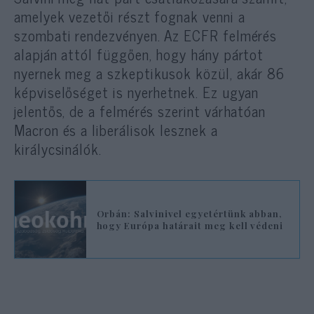
amelyek vezetői részt fognak venni a
szombati rendezvényen. Az ECFR felmérés
alapján attól függően, hogy hány pártot
nyernek meg a szkeptikusok közül, akár 86
képviselőséget is nyerhetnek. Ez ugyan
jelentős, de a felmérés szerint várhatóan
Macron és a liberálisok lesznek a
királycsinálók.
Orbán: Salvinivel egyetértünk abban,
hogy Európa határait meg kell védeni