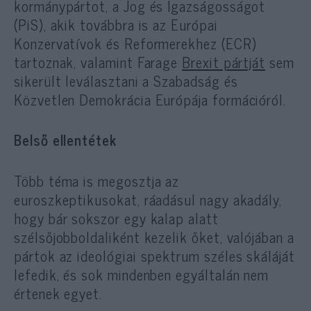
kormánypártot, a Jog és Igazságosságot
(PiS), akik továbbra is az Európai
Konzervatívok és Reformerekhez (ECR)
tartoznak, valamint Farage
Brexit pártját
sem
sikerült leválasztani a Szabadság és
Közvetlen Demokrácia Európája formációról.
Belső ellentétek
Több téma is megosztja az
euroszkeptikusokat, ráadásul nagy akadály,
hogy bár sokszor egy kalap alatt
szélsőjobboldaliként kezelik őket, valójában a
pártok az ideológiai spektrum széles skáláját
lefedik, és sok mindenben egyáltalán nem
értenek egyet.