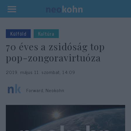
Kilépés
a
tartalomba
Külföld
Kultúra
70 éves a zsidóság top
pop-zongoravirtuóza
2019. május 11. szombat, 14:09
Forward, Neokohn