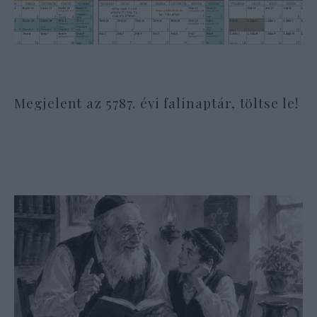
Megjelent az 5787. évi falinaptár, töltse le!