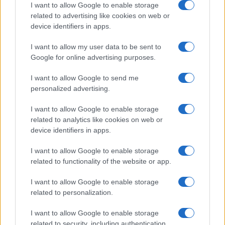
I want to allow Google to enable storage
related to advertising like cookies on web or
device identifiers in apps.
“
Travelin’ Prayer
”
I want to allow my user data to be sent to
Google for online advertising purposes.
A zsidó liturgiában nem feledkeztek el az
utazók iránti fohászról, Billy Joel sem
I want to allow Google to send me
hagyhatta ezt ki a legendás „Piano Man”
personalized advertising.
albumáról. Lendületesen lüktető, folklór,
I want to allow Google to enable storage
vonat-szonáta:
related to analytics like cookies on web or
device identifiers in apps.
I want to allow Google to enable storage
related to functionality of the website or app.
I want to allow Google to enable storage
related to personalization.
I want to allow Google to enable storage
related to security, including authentication