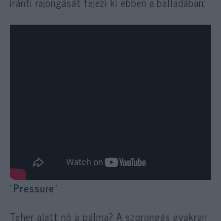
iránti rajongását fejezi ki ebben a balladában:
“
Pressure
”
Teher alatt nő a pálma? A szorongás gyakran