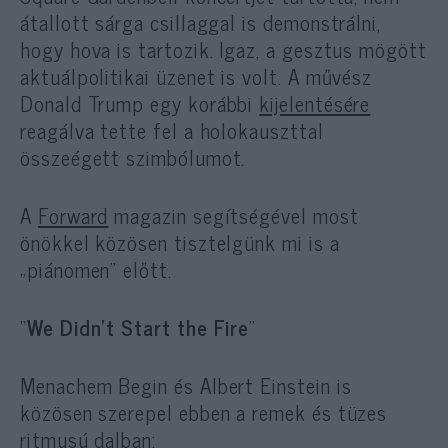
átallott sárga csillaggal is demonstrálni,
hogy hova is tartozik. Igaz, a gesztus mögött
aktuálpolitikai üzenet is volt. A művész
Donald Trump egy korábbi
kijelentésére
reagálva tette fel a holokauszttal
összeégett szimbólumot.
A
Forward
magazin segítségével most
önökkel közösen tisztelgünk mi is a
„piánomen” előtt.
“
We Didn’t Start the Fire
”
Menachem Begin és Albert Einstein is
közösen szerepel ebben a remek és tüzes
ritmusú dalban: