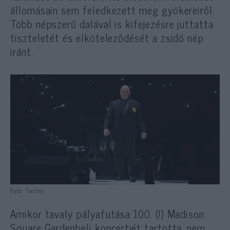
állomásain sem feledkezett meg gyökereiről.
Több népszerű dalával is kifejezésre juttatta
tiszteletét és elköteleződését a zsidó nép
iránt.
Fotó: Twitter
Amikor tavaly pályafutása 100. (!) Madison
Square Gardenbeli koncertjét tartotta, nem