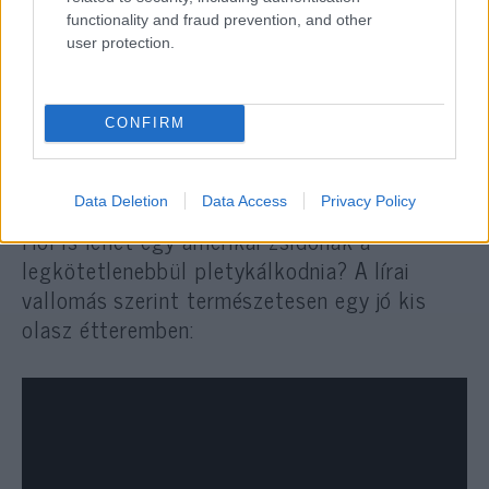
functionality and fraud prevention, and other
user protection.
CONFIRM
“
Scenes From An Italian Restaurant
”
Data Deletion
Data Access
Privacy Policy
Hol is lehet egy amerikai zsidónak a
legkötetlenebbül pletykálkodnia? A lírai
vallomás szerint természetesen egy jó kis
olasz étteremben: