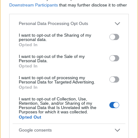
“
Leningrad
”
Downstream Participants
that may further disclose it to other
third parties.
A sorsdöntő világháborús csata hőseinek
Please note that this website/app uses one or more Google
Personal Data Processing Opt Outs
tiszteletére, és az Auschwitzban kiirtott saját
services and may gather and store information including but
családja előtt adózva ihletett dal
not limited to your visit or usage behaviour. You may click to
I want to opt-out of the Sharing of my
personal data.
örökérvényű és szívfacsaró klasszikus:
grant or deny consent to Google and its third-party tags to
Opted In
use your data for below specified purposes in below Google
consent section.
I want to opt-out of the Sale of my
Personal Data.
Opted In
I want to opt-out of processing my
Personal Data for Targeted Advertising.
Opted In
I want to opt-out of Collection, Use,
Retention, Sale, and/or Sharing of my
Personal Data that Is Unrelated with the
Purposes for which it was collected.
Opted Out
Google consents