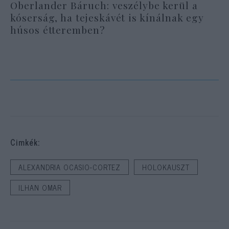
Oberlander Báruch: veszélybe kerül a
kóserság, ha tejeskávét is kínálnak egy
húsos étteremben?
Cimkék:
ALEXANDRIA OCASIO-CORTEZ
HOLOKAUSZT
ILHAN OMAR