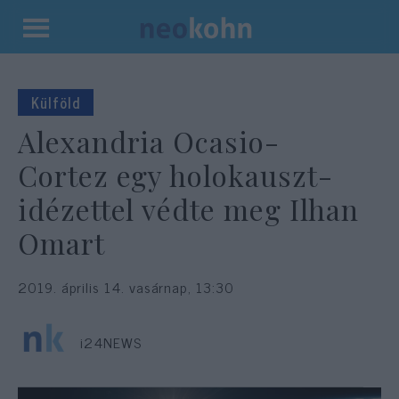
Kilépés
a
tartalomba
Külföld
Alexandria Ocasio-
Cortez egy holokauszt-
idézettel védte meg Ilhan
Omart
2019. április 14. vasárnap, 13:30
i24NEWS