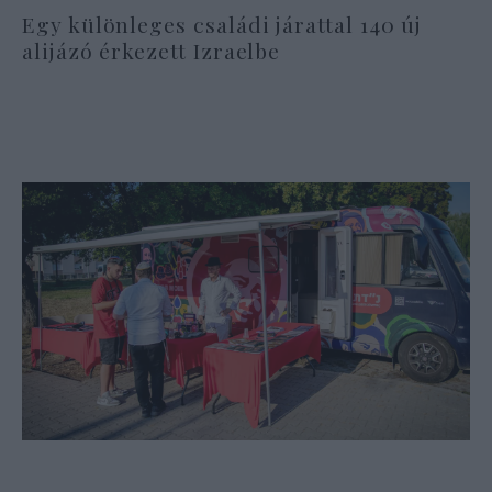
Egy különleges családi járattal 140 új
alijázó érkezett Izraelbe