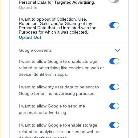
Personal Data for Targeted Advertising.
Opted In
„[Ocasio-Cortez bejegyzése]
I want to opt-out of Collection, Use,
Retention, Sale, and/or Sharing of my
lekicsinyli mind 9/11, mind pedig
Personal Data that Is Unrelated with the
Purposes for which it was collected.
a holokauszt áldozatait”.
Opted Out
Google consents
I want to allow Google to enable storage
related to advertising like cookies on web or
device identifiers in apps.
I want to allow my user data to be sent to
Mint azt lapunk is megírta, Ilhan Omart az
Google for online advertising purposes.
utóbbi hónapokban számos támadás érte
antiszemita és Izrael-ellenes megjegyzései
I want to allow Google to send me
personalized advertising.
miatt.
I want to allow Google to enable storage
related to analytics like cookies on web or
device identifiers in apps.