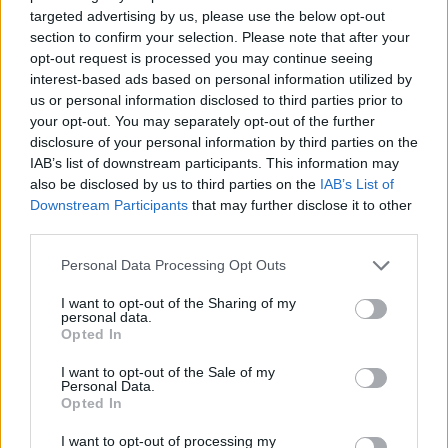
azzal kapcsolatban, hogy
targeted advertising by us, please use the below opt-out
section to confirm your selection. Please note that after your
Alexandria-Ocasio Cortez
opt-out request is processed you may continue seeing
holokauszt-idézetekkel védi meg
interest-based ads based on personal information utilized by
a nyíltan és arcátlanul
us or personal information disclosed to third parties prior to
your opt-out. You may separately opt-out of the further
antiszemita [Omart], akit
disclosure of your personal information by third parties on the
egyébként egyszerűen csak
IAB’s list of downstream participants. This information may
also be disclosed by us to third parties on the
IAB’s List of
kritizáltak”.
Downstream Participants
that may further disclose it to other
third parties.
Please note that this website/app uses one or more Google
Personal Data Processing Opt Outs
services and may gather and store information including but
not limited to your visit or usage behaviour. You may click to
I want to opt-out of the Sharing of my
personal data.
grant or deny consent to Google and its third-party tags to
Opted In
use your data for below specified purposes in below Google
A magyar-zsidó származású David Harsanyi,
consent section.
I want to opt-out of the Sale of my
Personal Data.
a
The Federalist
szerkesztője pedig többek
Opted In
között így fogalmazott:
I want to opt-out of processing my