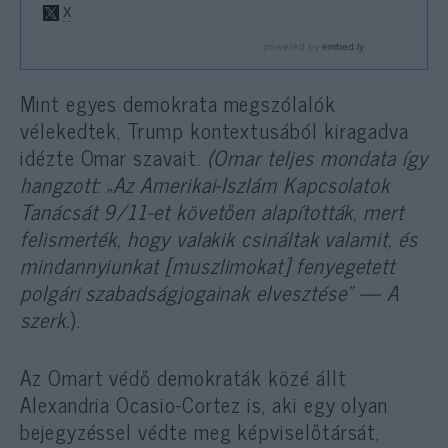
Mint egyes demokrata megszólalók
vélekedtek, Trump kontextusából kiragadva
idézte Omar szavait.
(Omar teljes mondata így
hangzott: „Az Amerikai-Iszlám Kapcsolatok
Tanácsát 9/11-et követően alapították, mert
felismerték, hogy valakik csináltak valamit, és
mindannyiunkat [muszlimokat] fenyegetett
polgári szabadságjogainak elvesztése” —
A
szerk.
).
Az Omart védő demokraták közé állt
Alexandria Ocasio-Cortez is, aki egy olyan
bejegyzéssel védte meg képviselőtársát,