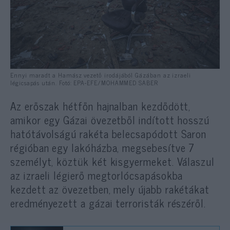
Ennyi maradt a Hamász vezető irodájából Gázában az izraeli
légicsapás után. Fotó: EPA-EFE/MOHAMMED SABER
Az erőszak hétfőn hajnalban kezdődött,
amikor egy Gázai övezetből indított hosszú
hatótávolságú rakéta belecsapódott Saron
régióban egy lakóházba, megsebesítve 7
személyt, köztük két kisgyermeket. Válaszul
az izraeli légierő megtorlócsapásokba
kezdett az övezetben, mely újabb rakétákat
eredményezett a gázai terroristák részéről.