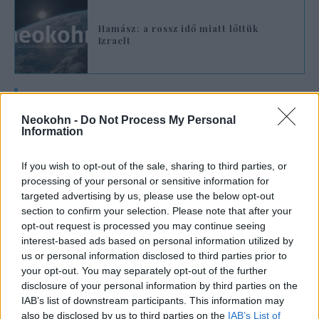
Hamász: a rossz idő miatt lőttük
Izraelt
„Az ellenállásé volt az utolsó szó,
Neokohn -
Do Not Process My Personal
és Izrael vette az üzenetet. Hálás
Information
vagyok mindazoknak, akik
If you wish to opt-out of the sale, sharing to third parties, or
segítettek megállítani a cionista
processing of your personal or sensitive information for
arroganciát a Gázai övezetben.”
targeted advertising by us, please use the below opt-out
section to confirm your selection. Please note that after your
opt-out request is processed you may continue seeing
interest-based ads based on personal information utilized by
— jelentette ki Hanije
us or personal information disclosed to third parties prior to
your opt-out. You may separately opt-out of the further
disclosure of your personal information by third parties on the
Egy izraeli diplomáciai tisztviselő azonban
IAB’s list of downstream participants. This information may
visszaszólt a terrorista vezérnek, mondván,
also be disclosed by us to third parties on the
IAB’s List of