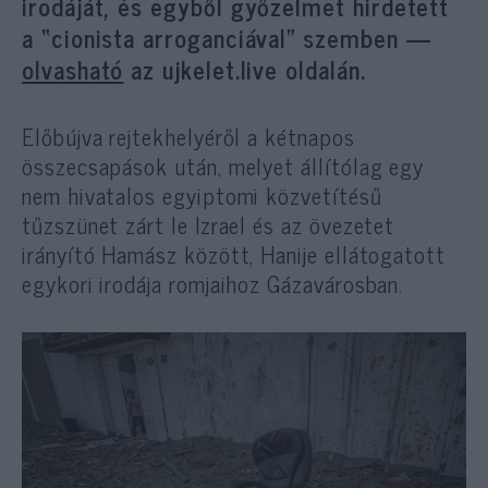
irodáját, és egyből győzelmet hirdetett
a “cionista arroganciával” szemben —
olvasható
az ujkelet.live oldalán.
Előbújva rejtekhelyéről a kétnapos
összecsapások után, melyet állítólag egy
nem hivatalos egyiptomi közvetítésű
tűzszünet zárt le Izrael és az övezetet
irányító Hamász között, Hanije ellátogatott
egykori irodája romjaihoz Gázavárosban.