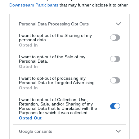
Downstream Participants
that may further disclose it to other
third parties.
„mielőtt hencegsz, jobb ha új
Please note that this website/app uses one or more Google
Personal Data Processing Opt Outs
services and may gather and store information including but
irodát keresel”.
not limited to your visit or usage behaviour. You may click to
I want to opt-out of the Sharing of my
personal data.
grant or deny consent to Google and its third-party tags to
Opted In
use your data for below specified purposes in below Google
Hanije továbbá sürgette a gázaiakat, hogy
consent section.
I want to opt-out of the Sale of my
Personal Data.
minél többen vegyenek részt hétvégén a
Opted In
“Visszatérés Menete” tüntetések első
I want to opt-out of processing my
évfordulóján.
Personal Data for Targeted Advertising.
Opted In
I want to opt-out of Collection, Use,
Retention, Sale, and/or Sharing of my
Personal Data that Is Unrelated with the
Eszkalálódik a gázai konfliktus, akár
Purposes for which it was collected.
új offenzíva is jöhet
Opted Out
Google consents