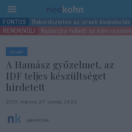
Kilépés
Rekordszinten az izraeli kivándorlás
a
Kudarcba fulladt az iráni rezsimv
tartalomba
Izrael
A Hamász győzelmet, az
IDF teljes készültséget
hirdetett
2019. március 27. szerda, 19:22
ujkelet.live