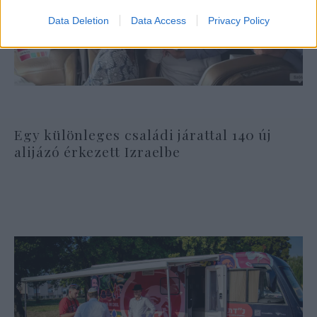
Data Deletion
Data Access
Privacy Policy
Egy különleges családi járattal 140 új
alijázó érkezett Izraelbe