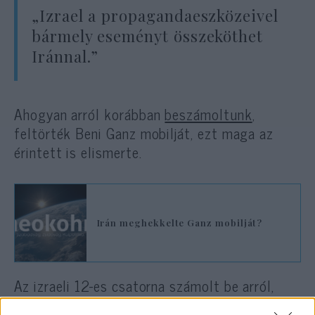
„Izrael a propagandaeszközeivel
bármely eseményt összeköthet
Iránnal.”
Ahogyan arról korábban
beszámoltunk
,
feltörték Beni Ganz mobilját, ezt maga az
érintett is elismerte.
Irán meghekkelte Ganz mobilját?
Az izraeli 12-es csatorna számolt be arról,
hogy a Sin Bét biztonsági szolgálat két