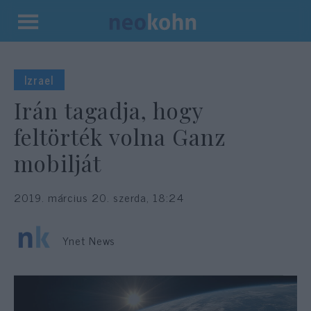
Kilépés
a
tartalomba
Izrael
Irán tagadja, hogy
feltörték volna Ganz
mobilját
2019. március 20. szerda, 18:24
Ynet News