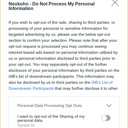
tisztviselője hetekkel ezelőtt találkozott a
Neokohn -
Do Not Process My Personal
Information
centrista politikussal, és informálta, hogy
iráni hekkerek feltörték a mobilját, és
If you wish to opt-out of the sale, sharing to third parties, or
hozzáfértek a személyes adataihoz és
processing of your personal or sensitive information for
levelezéseihez.
targeted advertising by us, please use the below opt-out
section to confirm your selection. Please note that after your
opt-out request is processed you may continue seeing
Az ügynökök figyelmeztették a pártelnököt,
interest-based ads based on personal information utilized by
hogy az irániak a telefonjából kinyert minden
us or personal information disclosed to third parties prior to
információt felhasználhatják ellene a jövőben.
your opt-out. You may separately opt-out of the further
disclosure of your personal information by third parties on the
IAB’s list of downstream participants. This information may
A Sin Bét azonban hivatalosan nem
also be disclosed by us to third parties on the
IAB’s List of
kommentálta a hírt.
Downstream Participants
that may further disclose it to other
third parties.
Please note that this website/app uses one or more Google
A két ellenséges állam régóta
Personal Data Processing Opt Outs
services and may gather and store information including but
árnyékháborúban áll egymással, amelynek a
not limited to your visit or usage behaviour. You may click to
I want to opt-out of the Sharing of my
kiberhadviselés is része. Izraellel és az
personal data.
grant or deny consent to Google and its third-party tags to
Opted In