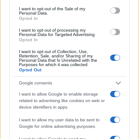
Egyesült Államokkal szemben korábban
use your data for below specified purposes in below Google
consent section.
felmerült a gyanú, hogy egy Stuxnet nevű
I want to opt-out of the Sale of my
Personal Data.
szabotázs vírust telepítettek Irán urándúsító
Opted In
centrifugáiba, és ezzel állítólag évekkel
I want to opt-out of processing my
vetették vissza a perzsa állam nukleáris
Personal Data for Targeted Advertising.
Opted In
fegyverkezését.
I want to opt-out of Collection, Use,
Retention, Sale, and/or Sharing of my
Az iráni hekkerek azóta számos
Personal Data that Is Unrelated with the
Purposes for which it was collected.
kibertámadást követtek el az elmúlt években.
Opted Out
Google consents
I want to allow Google to enable storage
related to advertising like cookies on web or
device identifiers in apps.
I want to allow my user data to be sent to
Google for online advertising purposes.
I want to allow Google to send me