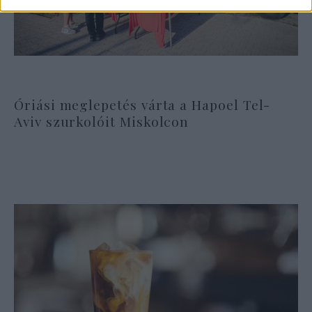
Óriási meglepetés várta a Hapoel Tel-
Aviv szurkolóit Miskolcon