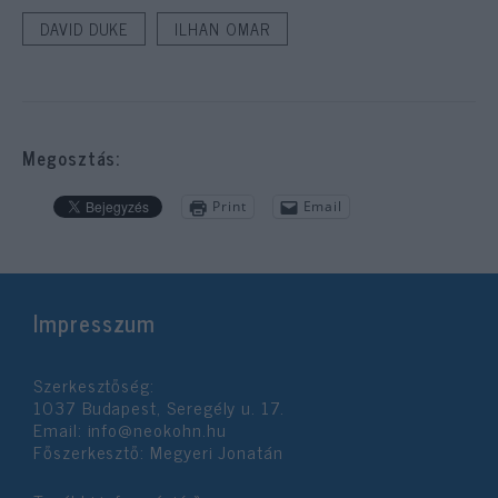
DAVID DUKE
ILHAN OMAR
Megosztás:
Print
Email
Impresszum
Szerkesztőség:
1037 Budapest, Seregély u. 17.
Email:
info@neokohn.hu
Főszerkesztő: Megyeri Jonatán