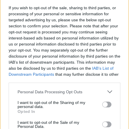
világot.
If you wish to opt-out of the sale, sharing to third parties, or
processing of your personal or sensitive information for
Később pedig ezt tette hozzá:
targeted advertising by us, please use the below opt-out
section to confirm your selection. Please note that after your
opt-out request is processed you may continue seeing
interest-based ads based on personal information utilized by
„Tömören szólva azért ilyen
us or personal information disclosed to third parties prior to
fontos, mert elég bátor volt
your opt-out. You may separately opt-out of the further
felszólalni a kongresszusban
disclosure of your personal information by third parties on the
IAB’s list of downstream participants. This information may
azzal kapcsolatban, amiről senki
also be disclosed by us to third parties on the
IAB’s List of
más nem beszél! Népünk
Downstream Participants
that may further disclose it to other
third parties.
örökségét, jogait és szabadságát
nem lehet megóvni addig, amíg a
Please note that this website/app uses one or more Google
Personal Data Processing Opt Outs
services and may gather and store information including but
cionista világkormányt meg nem
not limited to your visit or usage behaviour. You may click to
I want to opt-out of the Sharing of my
döntjük!”
personal data.
grant or deny consent to Google and its third-party tags to
Opted In
use your data for below specified purposes in below Google
consent section.
I want to opt-out of the Sale of my
Personal Data.