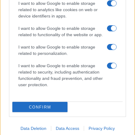
I want to allow Google to enable storage
related to analytics like cookies on web or
device identifiers in apps.
I want to allow Google to enable storage
related to functionality of the website or app.
Egy különleges családi járattal 140 új
I want to allow Google to enable storage
alijázó érkezett Izraelbe
related to personalization.
I want to allow Google to enable storage
related to security, including authentication
functionality and fraud prevention, and other
user protection.
CONFIRM
Data Deletion
Data Access
Privacy Policy