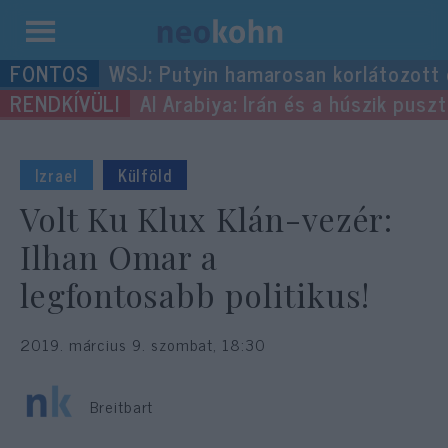
Kilépés
WSJ: Putyin hamarosan korlátozott
a
Al Arabiya: Irán és a húszik pus
tartalomba
Izrael
Külföld
Volt Ku Klux Klán-vezér:
Ilhan Omar a
legfontosabb politikus!
2019. március 9. szombat, 18:30
Breitbart