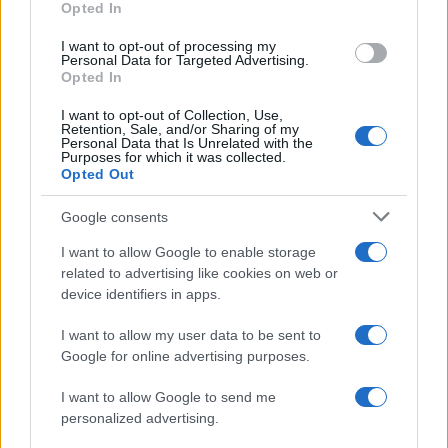
Opted In
I want to opt-out of processing my
Personal Data for Targeted Advertising.
Opted In
Mint a Breitbart hozzáteszi, Duke rasszista
I want to opt-out of Collection, Use,
és antiszemita nézeteiről ismert. Mind a két
Retention, Sale, and/or Sharing of my
Personal Data that Is Unrelated with the
nagy amerikai párt környékén mozgolódott
Purposes for which it was collected.
Opted Out
már, ám végül teljesen marginalizálódott.
Google consents
I want to allow Google to enable storage
related to advertising like cookies on web or
device identifiers in apps.
I want to allow my user data to be sent to
Google for online advertising purposes.
I want to allow Google to send me
personalized advertising.