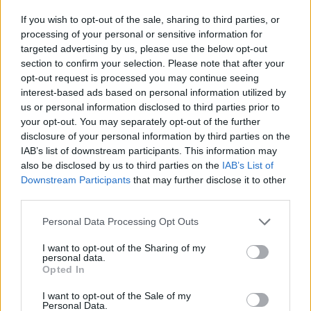
If you wish to opt-out of the sale, sharing to third parties, or
A határozat egy, a tavaly őszi választásokon
processing of your personal or sensitive information for
a washingtoni kongresszus alsóházába
targeted advertising by us, please use the below opt-out
section to confirm your selection. Please note that after your
beválasztott minnesotai demokrata párti
opt-out request is processed you may continue seeing
képviselőnő kijelentéseire adott válaszként
interest-based ads based on personal information utilized by
született, noha a szövegben nem említették
us or personal information disclosed to third parties prior to
a nevét. Ilhan Omar, szomáliai gyökerű,
your opt-out. You may separately opt-out of the further
disclosure of your personal information by third parties on the
muszlim képviselőnő a múlt héten az
IAB’s list of downstream participants. This information may
amerikai politikát befolyásoló lobbikról
also be disclosed by us to third parties on the
IAB’s List of
beszélve azt hangoztatta, hogy van egy erős
Downstream Participants
that may further disclose it to other
third parties.
lobbicsoport, amely befolyásolja az amerikai
politikát, de nem lehet beszélni róla. A
Please note that this website/app uses one or more Google
Personal Data Processing Opt Outs
szövegkörnyezetből egyértelmű volt, hogy a
services and may gather and store information including but
not limited to your visit or usage behaviour. You may click to
I want to opt-out of the Sharing of my
képviselőnő az AIPAC nevű, Izrael-barát
personal data.
grant or deny consent to Google and its third-party tags to
Opted In
lobbicsoportról szólt, amelyet korábban is
use your data for below specified purposes in below Google
bírált, azt sugallva, hogy az AIPAC pénzzel
consent section.
I want to opt-out of the Sale of my
Personal Data.