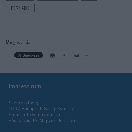
TORNÁDÓ
Megosztás:
Print
Email
Impresszum
Szerkesztőség:
1037 Budapest, Seregély u. 17.
Email:
info@neokohn.hu
Főszerkesztő: Megyeri Jonatán