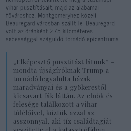
vihar pusztításait, majd az alabamai
fővároshoz, Montgomeryhez közeli
Beauregard városban szállt le. Beauregard
volt az óránként 275 kilométeres
sebességgel száguldó tornádó epicentruma.
„Elképesztő pusztítást látunk” –
mondta újságíróknak Trump a
tornádó legyalulta házak
maradványai és a gyökerestől
kicsavart fák láttán. Az elnök és
felesége találkozott a vihar
túlélőivel, köztük azzal az
asszonnyal, aki tíz családtagját
veszítette el a katasztrófában.