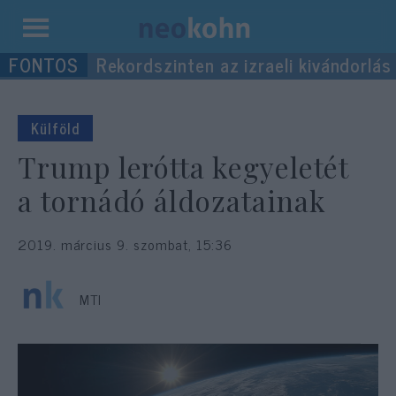
Kilépés
Rekordszinten az izraeli kivándorlás
a
tartalomba
Külföld
Trump lerótta kegyeletét
a tornádó áldozatainak
2019. március 9. szombat, 15:36
MTI