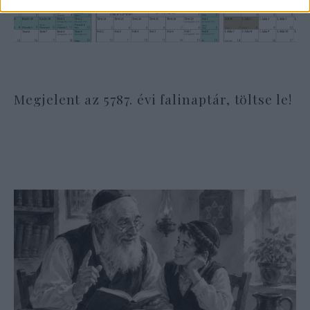
Megjelent az 5787. évi falinaptár, töltse le!