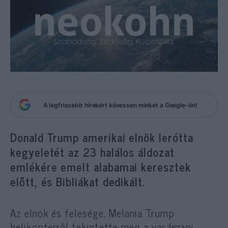
A legfrissebb hírekért kövessen minket a Google-ön!
Donald Trump amerikai elnök lerótta
kegyeletét az 23 halálos áldozat
emlékére emelt alabamai keresztek
előtt, és Bibliákat dedikált.
Az elnök és felesége, Melania Trump
helikopterről tekintette meg a vasárnapi