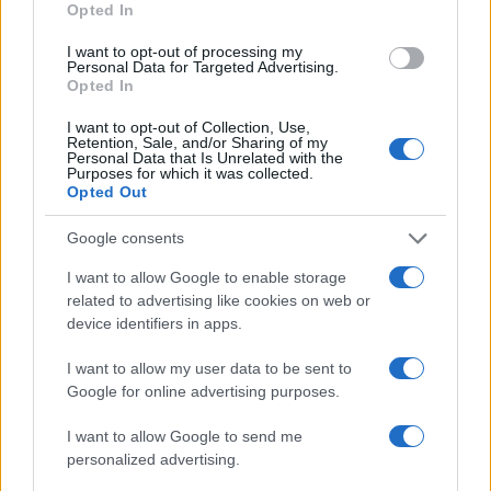
befolyásol amerikai politikusokat azért, hogy
Opted In
Izrael-barát döntéseket szorgalmazzanak.
I want to opt-out of processing my
Personal Data for Targeted Advertising.
Opted In
Donald Trump a napokban többször
visszatért az Omar-ügyre, és azért ostorozta
I want to opt-out of Collection, Use,
Retention, Sale, and/or Sharing of my
a Demokrata Pártot, mert szerinte nem lép
Personal Data that Is Unrelated with the
Purposes for which it was collected.
fel eléggé erélyesen a képviselőnő ellen.
Opted Out
Google consents
I want to allow Google to enable storage
related to advertising like cookies on web or
device identifiers in apps.
I want to allow my user data to be sent to
Google for online advertising purposes.
I want to allow Google to send me
personalized advertising.