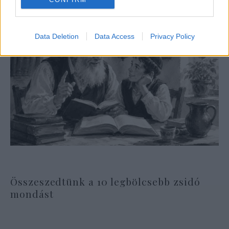
Data Deletion
Data Access
Privacy Policy
Összeszedtünk a 10 legbölcsebb zsidó
mondást