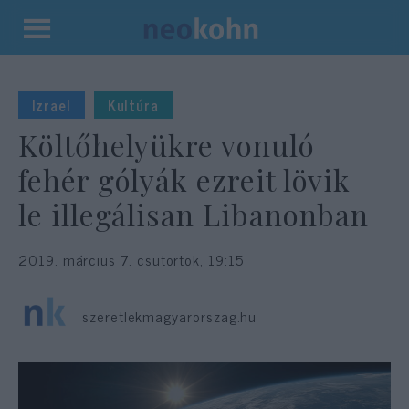
Kilépés
a
tartalomba
Izrael
Kultúra
Költőhelyükre vonuló
fehér gólyák ezreit lövik
le illegálisan Libanonban
2019. március 7. csütörtök, 19:15
szeretlekmagyarorszag.hu