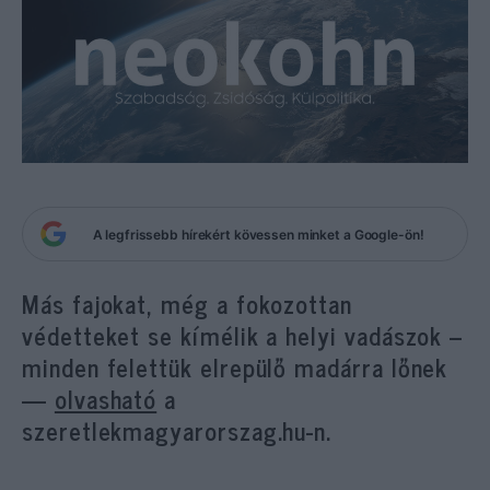
A legfrissebb hírekért kövessen minket a Google-ön!
Más fajokat, még a fokozottan
védetteket se kímélik a helyi vadászok –
minden felettük elrepülő madárra lőnek
—
olvasható
a
szeretlekmagyarorszag.hu-n.