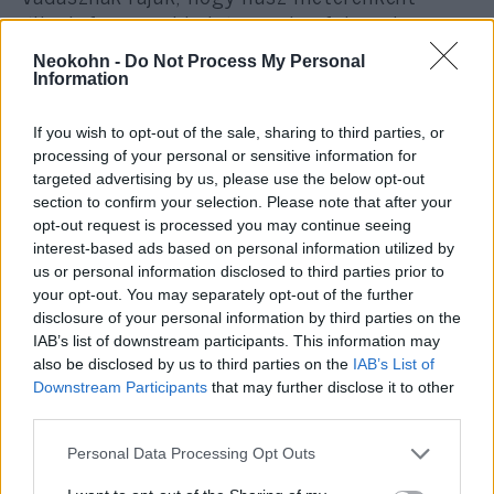
állnak fegyverekkel és minden felettük
elrepülő madárra rálőnek. A 327 madárfajnak
Neokohn -
Do Not Process My Personal
mintegy 59 százalékára vadásznak illegálisan.
Information
If you wish to opt-out of the sale, sharing to third parties, or
Reméljük, hogy a jeladós magyar gólya, Báró
processing of your personal or sensitive information for
szerencsésen átjutott ezen a veszélyes zónán.
targeted advertising by us, please use the below opt-out
section to confirm your selection. Please note that after your
opt-out request is processed you may continue seeing
interest-based ads based on personal information utilized by
us or personal information disclosed to third parties prior to
Nyoma veszett Izraelben Bárónak
your opt-out. You may separately opt-out of the further
disclosure of your personal information by third parties on the
IAB’s list of downstream participants. This information may
also be disclosed by us to third parties on the
IAB’s List of
Downstream Participants
that may further disclose it to other
third parties.
Please note that this website/app uses one or more Google
Personal Data Processing Opt Outs
services and may gather and store information including but