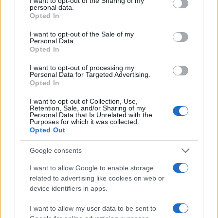
not limited to your visit or usage behaviour. You may click to
I want to opt-out of the Sharing of my
personal data.
grant or deny consent to Google and its third-party tags to
Opted In
use your data for below specified purposes in below Google
consent section.
I want to opt-out of the Sale of my
Personal Data.
Opted In
I want to opt-out of processing my
Personal Data for Targeted Advertising.
Opted In
I want to opt-out of Collection, Use,
Retention, Sale, and/or Sharing of my
Personal Data that Is Unrelated with the
Purposes for which it was collected.
Opted Out
Google consents
I want to allow Google to enable storage
Lesújtva fogadtuk a hírt: meghalt a Rebbe
related to advertising like cookies on web or
bizalmasa
device identifiers in apps.
I want to allow my user data to be sent to