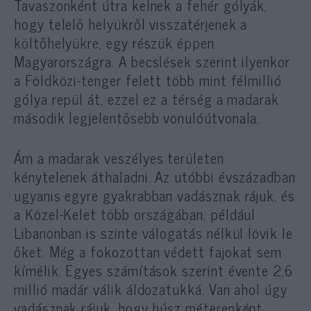
Tavaszonként útra kelnek a fehér gólyák,
hogy telelő helyükről visszatérjenek a
költőhelyükre, egy részük éppen
Magyarországra. A becslések szerint ilyenkor
a Földközi-tenger felett több mint félmillió
gólya repül át, ezzel ez a térség a madarak
második legjelentősebb vonulóútvonala.
Ám a madarak veszélyes területen
kénytelenek áthaladni. Az utóbbi évszázadban
ugyanis egyre gyakrabban vadásznak rájuk, és
a Közel-Kelet több országában, például
Libanonban is szinte válogatás nélkül lövik le
őket. Még a fokozottan védett fajokat sem
kímélik. Egyes számítások szerint évente 2,6
millió madár válik áldozatukká. Van ahol úgy
vadásznak rájuk, hogy húsz méterenként