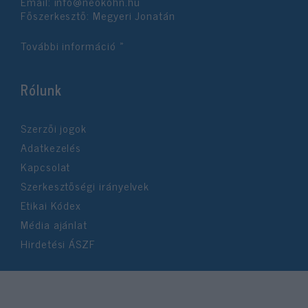
Email:
info@neokohn.hu
Főszerkesztő: Megyeri Jonatán
További információ »
Rólunk
Szerzői jogok
Adatkezelés
Kapcsolat
Szerkesztőségi irányelvek
Etikai Kódex
Média ajánlat
Hirdetési ÁSZF
©2026 Neokohn