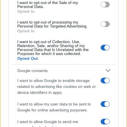
Zsen Cseng-fej, a Huawei alapítója és elnök-
consent section.
I want to opt-out of the Sale of my
Personal Data.
vezérigazgatója korábban leszögezte, hogy a
Opted In
cég eddig sem osztott meg, és a jövőben sem
I want to opt-out of processing my
fog semmilyen adatot megosztani a kínai
Personal Data for Targeted Advertising.
Opted In
hatóságokkal.
I want to opt-out of Collection, Use,
Retention, Sale, and/or Sharing of my
A Huawei jelenleg a világ második legnagyobb
Personal Data that Is Unrelated with the
Purposes for which it was collected.
okostelefon-gyártója és a vezető a távközlési
Opted Out
berendezések piacán.
Google consents
I want to allow Google to enable storage
related to advertising like cookies on web or
device identifiers in apps.
I want to allow my user data to be sent to
Google for online advertising purposes.
I want to allow Google to send me