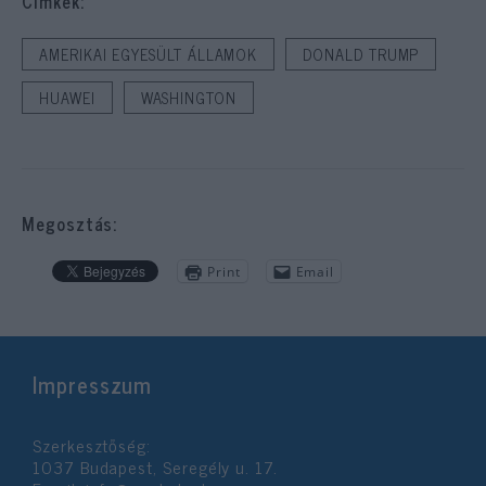
Cimkék:
AMERIKAI EGYESÜLT ÁLLAMOK
DONALD TRUMP
HUAWEI
WASHINGTON
Megosztás:
Print
Email
Impresszum
Szerkesztőség:
1037 Budapest, Seregély u. 17.