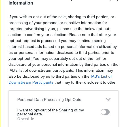
Information
elenyésző az Egyesült Államokban, a Huawei
úgy véli, hogy a törvényi tiltás ellehetetleníti
If you wish to opt-out of the sale, sharing to third parties, or
a párbeszédet Washingtonnal a
processing of your personal or sensitive information for
nézeteltérések tisztázása érdekében.
targeted advertising by us, please use the below opt-out
section to confirm your selection. Please note that after your
opt-out request is processed you may continue seeing
A magánkézben lévő távközlési óriásvállalat
interest-based ads based on personal information utilized by
kommunikációs és jogi kampányt is indított
us or personal information disclosed to third parties prior to
az elmúlt hónapokban, mert Washington
your opt-out. You may separately opt-out of the further
disclosure of your personal information by third parties on the
szövetségeseit is igyekszik rávenni, hogy
IAB’s list of downstream participants. This information may
mellőzzék a Huaweit az ötödik generációs
also be disclosed by us to third parties on the
IAB’s List of
mobilhálózatok kiépítésénél. Washington egy
Downstream Participants
that may further disclose it to other
third parties.
2017-ben elfogadott kínai törvényre
hivatkozik, amely arra kötelezi a kínai
Please note that this website/app uses one or more Google
Personal Data Processing Opt Outs
vállalatokat, hogy működjenek együtt a kínai
services and may gather and store information including but
not limited to your visit or usage behaviour. You may click to
I want to opt-out of the Sharing of my
hírszerzéssel.
personal data.
grant or deny consent to Google and its third-party tags to
Opted In
use your data for below specified purposes in below Google