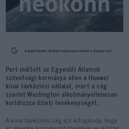
A legfrissebb hírekért kövessen minket a Google-ön!
Pert indított az Egyesült Államok
szövetségi kormánya ellen a Huawei
kínai távközlési vállalat, mert a cég
szerint Washington alkotmányellenesen
korlátozza üzleti tevékenységét.
A kínai távközlési cég azt kifogásolja, hogy
az amerikai kormányzat törvényes eszközzel