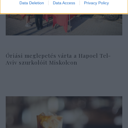
Data Deletion
Data Access
Privacy Policy
Óriási meglepetés várta a Hapoel Tel-
Aviv szurkolóit Miskolcon