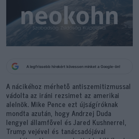
A legfrissebb hírekért kövessen minket a Google-ön!
A nácikéhoz mérhető antiszemitizmussal
vádolta az iráni rezsimet az amerikai
alelnök. Mike Pence ezt újságíróknak
mondta azután, hogy Andrzej Duda
lengyel államfővel és Jared Kushnerrel,
Trump vejével és tanácsadójával