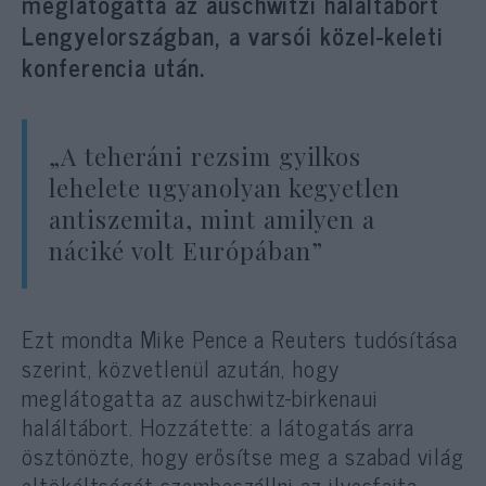
meglátogatta az auschwitzi haláltábort
Lengyelországban, a varsói közel-keleti
konferencia után.
„A teheráni rezsim gyilkos
lehelete ugyanolyan kegyetlen
antiszemita, mint amilyen a
náciké volt Európában”
Ezt mondta Mike Pence a Reuters tudósítása
szerint, közvetlenül azután, hogy
meglátogatta az auschwitz-birkenaui
haláltábort. Hozzátette: a látogatás arra
ösztönözte, hogy erősítse meg a szabad világ
eltökéltségét szembeszállni az ilyesfajta