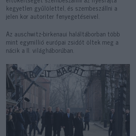
kegyetlen gyűlölettel, és szembeszállni a
jelen kor autoriter fenyegetéseivel.
Az auschwitz-birkenaui haláltáborban több
mint egymillió európai zsidót öltek meg a
nácik a II. világháborúban.