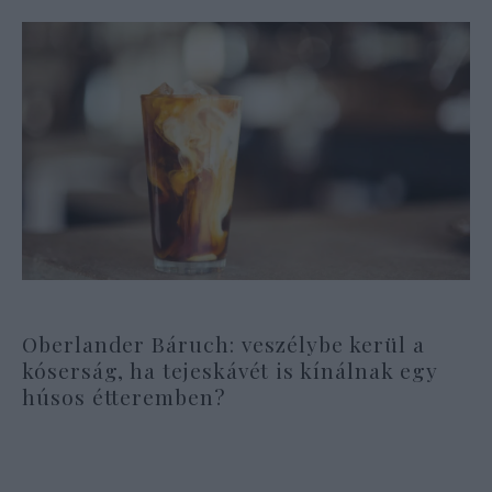
Oberlander Báruch: veszélybe kerül a
kóserság, ha tejeskávét is kínálnak egy
húsos étteremben?