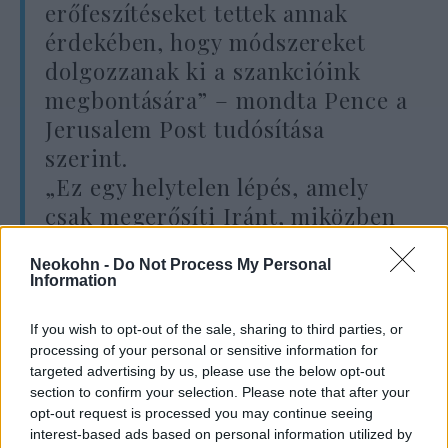
erőfeszítéseket tettek annak
érdekében, hogy módszereket
dolgozzanak ki a szankcióink
megbontására” – mondta Pence a
Jerusalem Post tudósítása
szerint.
„Ez egy helytelen lépés, amely
csak megerősíti Iránt, miközben
gyengíti az EU-t, és még
Neokohn -
Do Not Process My Personal
nagyobb távolságot teremt
Information
Európa és az Egyesült Államok
között” – tette hozzá az amerikai
If you wish to opt-out of the sale, sharing to third parties, or
processing of your personal or sensitive information for
alelnök.
targeted advertising by us, please use the below opt-out
section to confirm your selection. Please note that after your
opt-out request is processed you may continue seeing
interest-based ads based on personal information utilized by
Az iráni külügyminiszter halva születettnek