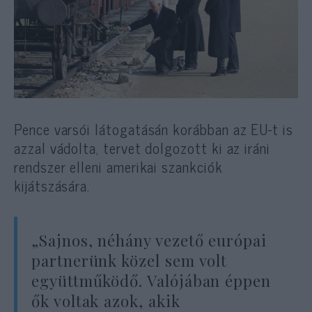
Pence varsói látogatásán korábban az EU-t is
azzal vádolta, tervet dolgozott ki az iráni
rendszer elleni amerikai szankciók
kijátszására.
„Sajnos, néhány vezető európai
partnerünk közel sem volt
együttműködő. Valójában éppen
ők voltak azok, akik