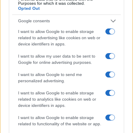
vezetésével egyes arab országok keményebb
Purposes for which it was collected.
Opted Out
nemzetközi fellépést sürgetnek Teheránnal
szemben, hogy az iszlám köztársaság
Google consents
változtasson regionális és fegyverkezési
I want to allow Google to enable storage
politikáján, addig az európai államok és más
related to advertising like cookies on web or
országok ennél jóval visszafogottabbak.
device identifiers in apps.
I want to allow my user data to be sent to
Az Európai Unió pedig elutasítja az Egyesült
Google for online advertising purposes.
Államok Irán-ellenes politikáját, s a
I want to allow Google to send me
konferencia házigazdája, Lengyelország is
personalized advertising.
jelezte, hogy az úgynevezett atomalku
tekintetében uniós partnerei álláspontján van.
I want to allow Google to enable storage
related to analytics like cookies on web or
device identifiers in apps.
Washington azzal vádolja Teheránt, hogy
I want to allow Google to enable storage
finanszírozza a terrorizmust, és a közel-keleti
related to functionality of the website or app.
térség destabilizációjára törekszik. Ezzel az