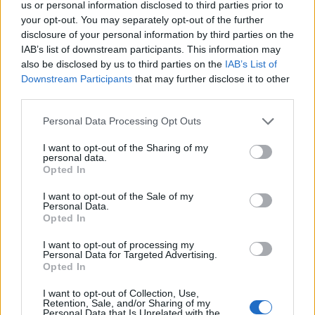
us or personal information disclosed to third parties prior to
nevezte korábban a Varsóban tartott, az
your opt-out. You may separately opt-out of the further
Egyesült Államok kezdeményezte közel-
disclosure of your personal information by third parties on the
keleti konferenciát.
IAB’s list of downstream participants. This information may
also be disclosed by us to third parties on the
IAB’s List of
Downstream Participants
that may further disclose it to other
Mohamed Dzsavád Zarif kijelentette,
third parties.
mindössze Washington egy újabb kísérletéről
Please note that this website/app uses one or more Google
Personal Data Processing Opt Outs
van szó, hogy az Iránnal kapcsolatos
services and may gather and store information including but
alaptalan rögeszméjét hajszolja.
not limited to your visit or usage behaviour. You may click to
I want to opt-out of the Sharing of my
personal data.
grant or deny consent to Google and its third-party tags to
Opted In
use your data for below specified purposes in below Google
Az iráni diplomácia vezetője egyben azzal
consent section.
I want to opt-out of the Sale of my
vádolta Washingtont, hogy valójában nem is
Personal Data.
Opted In
kíván párbeszédet folytatni a konferencia
mintegy hatvan résztvevőjével, hanem csak
I want to opt-out of processing my
Personal Data for Targeted Advertising.
saját álláspontját akarja rájuk erőltetni.
Opted In
I want to opt-out of Collection, Use,
Retention, Sale, and/or Sharing of my
Az Egyesült Államok, Izrael és Szaúd-Arábia
Personal Data that Is Unrelated with the