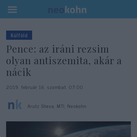
Kilépés
a
tartalomba
Külföld
Pence: az iráni rezsim
olyan antiszemita, akár a
nácik
2019. február 16. szombat, 07:00
Arutz Sheva, MTI, Neokohn