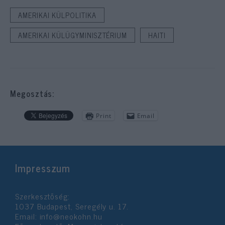
AMERIKAI KÜLPOLITIKA
AMERIKAI KÜLÜGYMINISZTÉRIUM
HAITI
Megosztás:
Print
Email
Impresszum
Szerkesztőség:
1037 Budapest, Seregély u. 17.
Email:
info@neokohn.hu