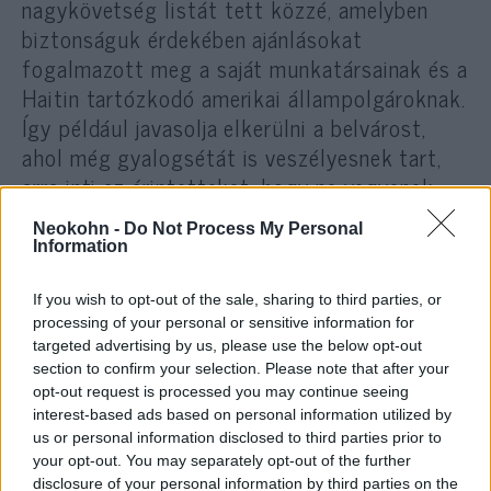
nagykövetség listát tett közzé, amelyben
biztonságuk érdekében ajánlásokat
fogalmazott meg a saját munkatársainak és a
Haitin tartózkodó amerikai állampolgároknak.
Így például javasolja elkerülni a belvárost,
ahol még gyalogsétát is veszélyesnek tart,
arra inti az érintetteket, hogy ne vegyenek
igénybe tömegközlekedési eszközöket és
Neokohn -
Do Not Process My Personal
taxikat, ne térjenek be bankba és bank
Information
automatákból se vegyenek ki pénzt,
sötétedés után egyáltalán ne menjenek ki az
If you wish to opt-out of the sale, sharing to third parties, or
processing of your personal or sensitive information for
utcára.
targeted advertising by us, please use the below opt-out
section to confirm your selection. Please note that after your
Haitin a múlt hét közepe óta tartanak a
opt-out request is processed you may continue seeing
interest-based ads based on personal information utilized by
zavargások, amelyekben eddig hét ember
us or personal information disclosed to third parties prior to
vesztette életét. A helybéliek az
your opt-out. You may separately opt-out of the further
életkörülmények romlása miatt tiltakoznak,
disclosure of your personal information by third parties on the