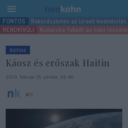
Kilépés
Rekordszinten az izraeli kivándorlás
a
Kudarcba fulladt az iráni rezsimv
tartalomba
Külföld
Káosz és erőszak Haitin
2019. február 15. péntek, 08:46
MTI