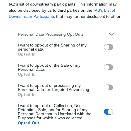
IAB’s list of downstream participants. This information may
Jovenel Moise elnököt teszik felelőssé az
also be disclosed by us to third parties on the
IAB’s List of
ország helyzetéért és a lemondását
Downstream Participants
that may further disclose it to other
követelik. A két éve hatalmon lévő elnök egy
third parties.
hétig tartó hallgatás után csütörtökön este
Please note that this website/app uses one or more Google
Personal Data Processing Opt Outs
törte meg a hallgatást. Televíziós beszédben
services and may gather and store information including but
hangoztatta: nem fogja hagyni, hogy az
not limited to your visit or usage behaviour. You may click to
I want to opt-out of the Sharing of my
personal data.
grant or deny consent to Google and its third-party tags to
ország „fegyveres bandák és kábítószer-
Opted In
use your data for below specified purposes in below Google
kereskedők kezére kerüljön”.
consent section.
I want to opt-out of the Sale of my
Personal Data.
Opted In
I want to opt-out of processing my
Personal Data for Targeted Advertising.
Opted In
I want to opt-out of Collection, Use,
Retention, Sale, and/or Sharing of my
Personal Data that Is Unrelated with the
Purposes for which it was collected.
Opted Out