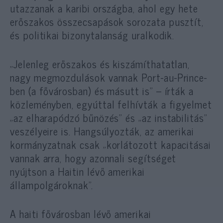
utazzanak a karibi országba, ahol egy hete
erőszakos összecsapások sorozata pusztít,
és politikai bizonytalanság uralkodik.
„Jelenleg erőszakos és kiszámíthatatlan,
nagy megmozdulások vannak Port-au-Prince-
ben (a fővárosban) és másutt is” – írták a
közleményben, egyúttal felhívták a figyelmet
„az elharapódzó bűnözés” és „az instabilitás”
veszélyeire is. Hangsúlyozták, az amerikai
kormányzatnak csak „korlátozott kapacitásai
vannak arra, hogy azonnali segítséget
nyújtson a Haitin lévő amerikai
állampolgároknak”.
A haiti fővárosban lévő amerikai